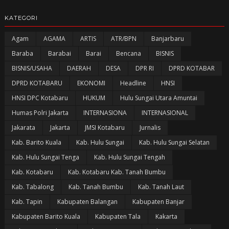
KATEGORI
Agam
AGAMA
ARTIS
ATR/BPN
Banjarbaru
Baraba
Barabai
Barai
Bencana
BISNIS
BISNIS/USAHA
DAERAH
DESA
DPR RI
DPRD KOTABAR
DPRD KOTABARU
EKONOMI
Headline
HNSI
HNSI DPC Kotabaru
HUKUM
Hulu Sungai Utara Amuntai
Humas Polri Jakarta
INTERNASIONA
INTERNASIONAL
Jakarata
Jakarta
JMSI Kotabaru
Jurnalis
Kab. Barito Kuala
Kab. Hulu Sungai
Kab. Hulu Sungai Selatan
Kab. Hulu Sungai Tenga
Kab. Hulu Sungai Tengah
Kab. Kotabaru
Kab. Kotabaru Kab. Tanah Bumbu
Kab. Tabalong
Kab. Tanah Bumbu
Kab. Tanah Laut
Kab. Tapin
Kabupaten Balangan
Kabupaten Banjar
Kabupaten Barito Kuala
Kabupaten Tala
Kakarta