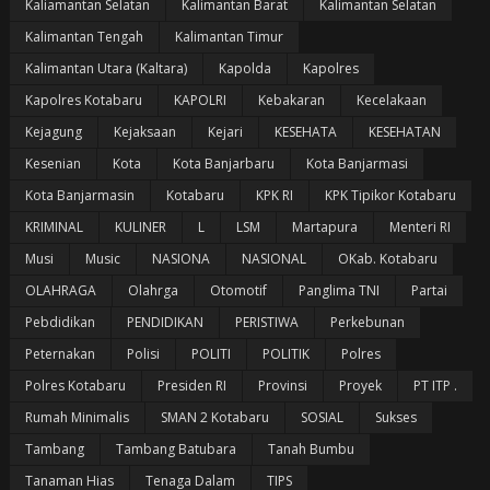
Kaliamantan Selatan
Kalimantan Barat
Kalimantan Selatan
Kalimantan Tengah
Kalimantan Timur
Kalimantan Utara (Kaltara)
Kapolda
Kapolres
Kapolres Kotabaru
KAPOLRI
Kebakaran
Kecelakaan
Kejagung
Kejaksaan
Kejari
KESEHATA
KESEHATAN
Kesenian
Kota
Kota Banjarbaru
Kota Banjarmasi
Kota Banjarmasin
Kotabaru
KPK RI
KPK Tipikor Kotabaru
KRIMINAL
KULINER
L
LSM
Martapura
Menteri RI
Musi
Music
NASIONA
NASIONAL
OKab. Kotabaru
OLAHRAGA
Olahrga
Otomotif
Panglima TNI
Partai
Pebdidikan
PENDIDIKAN
PERISTIWA
Perkebunan
Peternakan
Polisi
POLITI
POLITIK
Polres
Polres Kotabaru
Presiden RI
Provinsi
Proyek
PT ITP .
Rumah Minimalis
SMAN 2 Kotabaru
SOSIAL
Sukses
Tambang
Tambang Batubara
Tanah Bumbu
Tanaman Hias
Tenaga Dalam
TIPS