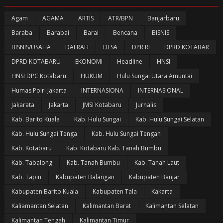
Agam
AGAMA
ARTIS
ATR/BPN
Banjarbaru
Baraba
Barabai
Barai
Bencana
BISNIS
BISNIS/USAHA
DAERAH
DESA
DPR RI
DPRD KOTABAR
DPRD KOTABARU
EKONOMI
Headline
HNSI
HNSI DPC Kotabaru
HUKUM
Hulu Sungai Utara Amuntai
Humas Polri Jakarta
INTERNASIONA
INTERNASIONAL
Jakarata
Jakarta
JMSI Kotabaru
Jurnalis
Kab. Barito Kuala
Kab. Hulu Sungai
Kab. Hulu Sungai Selatan
Kab. Hulu Sungai Tenga
Kab. Hulu Sungai Tengah
Kab. Kotabaru
Kab. Kotabaru Kab. Tanah Bumbu
Kab. Tabalong
Kab. Tanah Bumbu
Kab. Tanah Laut
Kab. Tapin
Kabupaten Balangan
Kabupaten Banjar
Kabupaten Barito Kuala
Kabupaten Tala
Kakarta
Kaliamantan Selatan
Kalimantan Barat
Kalimantan Selatan
Kalimantan Tengah
Kalimantan Timur