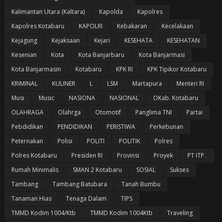
Kalimantan Utara (Kaltara)
Kapolda
Kapolres
Kapolres Kotabaru
KAPOLRI
Kebakaran
Kecelakaan
Kejagung
Kejaksaan
Kejari
KESEHATA
KESEHATAN
Kesenian
Kota
Kota Banjarbaru
Kota Banjarmasi
Kota Banjarmasin
Kotabaru
KPK RI
KPK Tipikor Kotabaru
KRIMINAL
KULINER
L
LSM
Martapura
Menteri RI
Musi
Music
NASIONA
NASIONAL
OKab. Kotabaru
OLAHRAGA
Olahrga
Otomotif
Panglima TNI
Partai
Pebdidikan
PENDIDIKAN
PERISTIWA
Perkebunan
Peternakan
Polisi
POLITI
POLITIK
Polres
Polres Kotabaru
Presiden RI
Provinsi
Proyek
PT ITP .
Rumah Minimalis
SMAN 2 Kotabaru
SOSIAL
Sukses
Tambang
Tambang Batubara
Tanah Bumbu
Tanaman Hias
Tenaga Dalam
TIPS
TMMD Kodim 1004/Ktb
TMMD Kodim 1004Ktb
Traveling