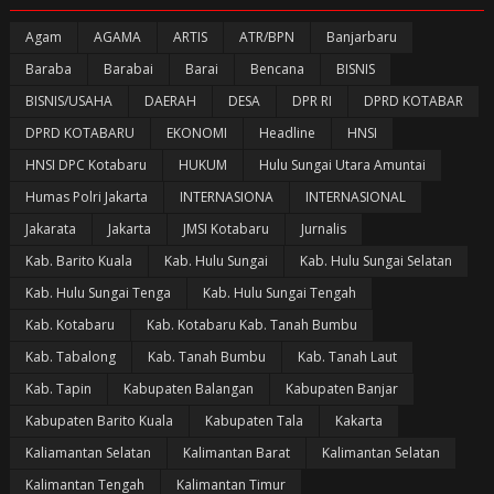
Agam
AGAMA
ARTIS
ATR/BPN
Banjarbaru
Baraba
Barabai
Barai
Bencana
BISNIS
BISNIS/USAHA
DAERAH
DESA
DPR RI
DPRD KOTABAR
DPRD KOTABARU
EKONOMI
Headline
HNSI
HNSI DPC Kotabaru
HUKUM
Hulu Sungai Utara Amuntai
Humas Polri Jakarta
INTERNASIONA
INTERNASIONAL
Jakarata
Jakarta
JMSI Kotabaru
Jurnalis
Kab. Barito Kuala
Kab. Hulu Sungai
Kab. Hulu Sungai Selatan
Kab. Hulu Sungai Tenga
Kab. Hulu Sungai Tengah
Kab. Kotabaru
Kab. Kotabaru Kab. Tanah Bumbu
Kab. Tabalong
Kab. Tanah Bumbu
Kab. Tanah Laut
Kab. Tapin
Kabupaten Balangan
Kabupaten Banjar
Kabupaten Barito Kuala
Kabupaten Tala
Kakarta
Kaliamantan Selatan
Kalimantan Barat
Kalimantan Selatan
Kalimantan Tengah
Kalimantan Timur