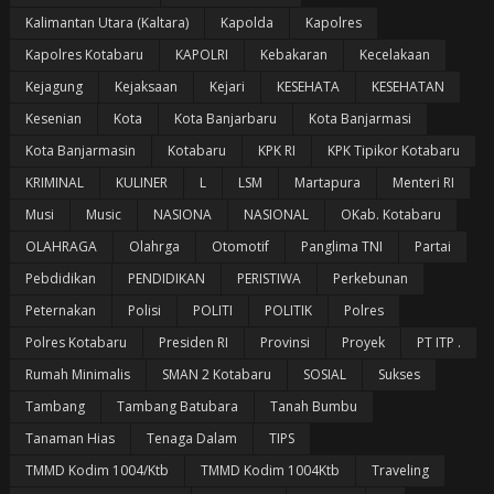
Kalimantan Utara (Kaltara)
Kapolda
Kapolres
Kapolres Kotabaru
KAPOLRI
Kebakaran
Kecelakaan
Kejagung
Kejaksaan
Kejari
KESEHATA
KESEHATAN
Kesenian
Kota
Kota Banjarbaru
Kota Banjarmasi
Kota Banjarmasin
Kotabaru
KPK RI
KPK Tipikor Kotabaru
KRIMINAL
KULINER
L
LSM
Martapura
Menteri RI
Musi
Music
NASIONA
NASIONAL
OKab. Kotabaru
OLAHRAGA
Olahrga
Otomotif
Panglima TNI
Partai
Pebdidikan
PENDIDIKAN
PERISTIWA
Perkebunan
Peternakan
Polisi
POLITI
POLITIK
Polres
Polres Kotabaru
Presiden RI
Provinsi
Proyek
PT ITP .
Rumah Minimalis
SMAN 2 Kotabaru
SOSIAL
Sukses
Tambang
Tambang Batubara
Tanah Bumbu
Tanaman Hias
Tenaga Dalam
TIPS
TMMD Kodim 1004/Ktb
TMMD Kodim 1004Ktb
Traveling