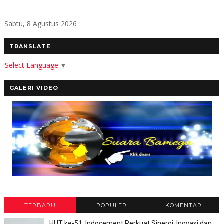
Sabtu, 8 Agustus 2026
TRANSLATE
Select Language
▼
GALERI VIDEO
TERBARU
POPULER
KOMENTAR
HUT ke-51, Indocement Perkuat Sinergi, Inovasi dan