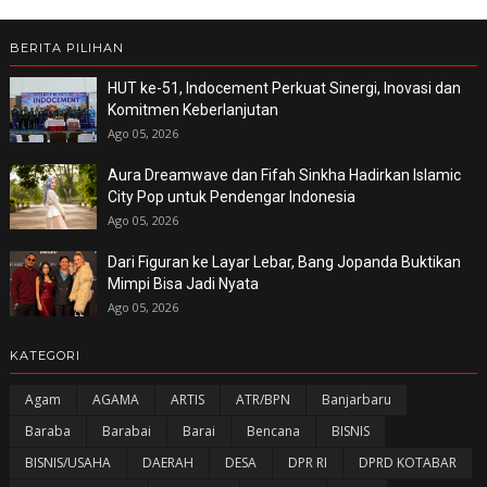
BERITA PILIHAN
HUT ke-51, Indocement Perkuat Sinergi, Inovasi dan
Komitmen Keberlanjutan
Ago 05, 2026
Aura Dreamwave dan Fifah Sinkha Hadirkan Islamic
City Pop untuk Pendengar Indonesia
Ago 05, 2026
Dari Figuran ke Layar Lebar, Bang Jopanda Buktikan
Mimpi Bisa Jadi Nyata
Ago 05, 2026
KATEGORI
Agam
AGAMA
ARTIS
ATR/BPN
Banjarbaru
Baraba
Barabai
Barai
Bencana
BISNIS
BISNIS/USAHA
DAERAH
DESA
DPR RI
DPRD KOTABAR