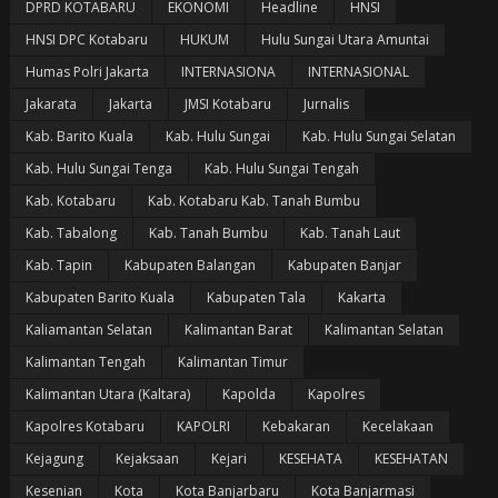
DPRD KOTABARU
EKONOMI
Headline
HNSI
HNSI DPC Kotabaru
HUKUM
Hulu Sungai Utara Amuntai
Humas Polri Jakarta
INTERNASIONA
INTERNASIONAL
Jakarata
Jakarta
JMSI Kotabaru
Jurnalis
Kab. Barito Kuala
Kab. Hulu Sungai
Kab. Hulu Sungai Selatan
Kab. Hulu Sungai Tenga
Kab. Hulu Sungai Tengah
Kab. Kotabaru
Kab. Kotabaru Kab. Tanah Bumbu
Kab. Tabalong
Kab. Tanah Bumbu
Kab. Tanah Laut
Kab. Tapin
Kabupaten Balangan
Kabupaten Banjar
Kabupaten Barito Kuala
Kabupaten Tala
Kakarta
Kaliamantan Selatan
Kalimantan Barat
Kalimantan Selatan
Kalimantan Tengah
Kalimantan Timur
Kalimantan Utara (Kaltara)
Kapolda
Kapolres
Kapolres Kotabaru
KAPOLRI
Kebakaran
Kecelakaan
Kejagung
Kejaksaan
Kejari
KESEHATA
KESEHATAN
Kesenian
Kota
Kota Banjarbaru
Kota Banjarmasi