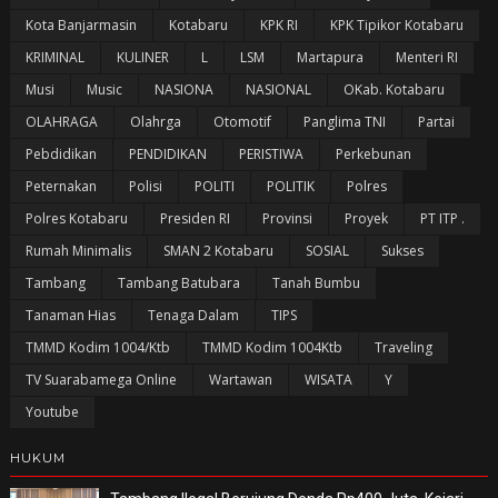
Kota Banjarmasin
Kotabaru
KPK RI
KPK Tipikor Kotabaru
KRIMINAL
KULINER
L
LSM
Martapura
Menteri RI
Musi
Music
NASIONA
NASIONAL
OKab. Kotabaru
OLAHRAGA
Olahrga
Otomotif
Panglima TNI
Partai
Pebdidikan
PENDIDIKAN
PERISTIWA
Perkebunan
Peternakan
Polisi
POLITI
POLITIK
Polres
Polres Kotabaru
Presiden RI
Provinsi
Proyek
PT ITP .
Rumah Minimalis
SMAN 2 Kotabaru
SOSIAL
Sukses
Tambang
Tambang Batubara
Tanah Bumbu
Tanaman Hias
Tenaga Dalam
TIPS
TMMD Kodim 1004/Ktb
TMMD Kodim 1004Ktb
Traveling
TV Suarabamega Online
Wartawan
WISATA
Y
Youtube
HUKUM