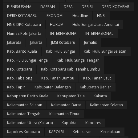
BISNIS/USAHA
DAERAH
DESA
DPR RI
DPRD KOTABAR
DPRD KOTABARU
EKONOMI
Headline
HNSI
HNSI DPC Kotabaru
HUKUM
Hulu Sungai Utara Amuntai
Humas Polri Jakarta
INTERNASIONA
INTERNASIONAL
Jakarata
Jakarta
JMSI Kotabaru
Jurnalis
Kab. Barito Kuala
Kab. Hulu Sungai
Kab. Hulu Sungai Selatan
Kab. Hulu Sungai Tenga
Kab. Hulu Sungai Tengah
Kab. Kotabaru
Kab. Kotabaru Kab. Tanah Bumbu
Kab. Tabalong
Kab. Tanah Bumbu
Kab. Tanah Laut
Kab. Tapin
Kabupaten Balangan
Kabupaten Banjar
Kabupaten Barito Kuala
Kabupaten Tala
Kakarta
Kaliamantan Selatan
Kalimantan Barat
Kalimantan Selatan
Kalimantan Tengah
Kalimantan Timur
Kalimantan Utara (Kaltara)
Kapolda
Kapolres
Kapolres Kotabaru
KAPOLRI
Kebakaran
Kecelakaan