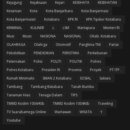
Kejagung
Kejaksaan
Kejari
KESEHATA
KESEHATAN
Kesenian
Kota
Kota Banjarbaru
Kota Banjarmasi
Kota Banjarmasin
Kotabaru
KPK RI
KPK Tipikor Kotabaru
KRIMINAL
KULINER
L
LSM
Martapura
Menteri RI
Musi
Music
NASIONA
NASIONAL
OKab. Kotabaru
OLAHRAGA
Olahrga
Otomotif
Panglima TNI
Partai
Pebdidikan
PENDIDIKAN
PERISTIWA
Perkebunan
Peternakan
Polisi
POLITI
POLITIK
Polres
Polres Kotabaru
Presiden RI
Provinsi
Proyek
PT ITP .
Rumah Minimalis
SMAN 2 Kotabaru
SOSIAL
Sukses
Tambang
Tambang Batubara
Tanah Bumbu
Tanaman Hias
Tenaga Dalam
TIPS
TMMD Kodim 1004/Ktb
TMMD Kodim 1004Ktb
Traveling
TV Suarabamega Online
Wartawan
WISATA
Y
Youtube