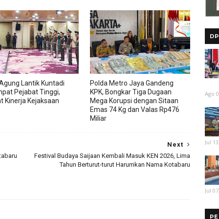
DP
Agung Lantik Kuntadi
Polda Metro Jaya Gandeng
pat Pejabat Tinggi,
KPK, Bongkar Tiga Dugaan
Ago 0
t Kinerja Kejaksaan
Mega Korupsi dengan Sitaan
Emas 74 Kg dan Valas Rp476
Miliar
Jul 13
Next
tabaru
Festival Budaya Saijaan Kembali Masuk KEN 2026, Lima
Tahun Berturut-turut Harumkan Nama Kotabaru
Jul 07
PE