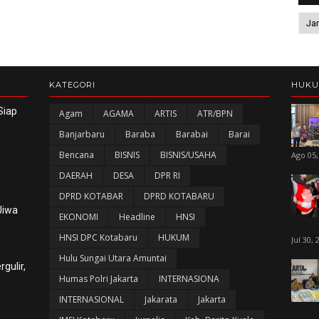
KATEGORI
HUK
Siap
Agam
AGAMA
ARTIS
ATR/BPN
Banjarbaru
Baraba
Barabai
Barai
Bencana
BISNIS
BISNIS/USAHA
Ago 05,
DAERAH
DESA
DPR RI
DPRD KOTABAR
DPRD KOTABARU
Jiwa
EKONOMI
Headline
HNSI
HNSI DPC Kotabaru
HUKUM
Jul 30, 
Hulu Sungai Utara Amuntai
gulir,
Humas Polri Jakarta
INTERNASIONA
INTERNASIONAL
Jakarata
Jakarta