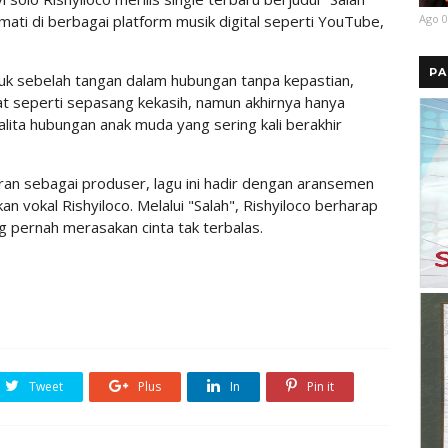
Ago 0
kmati di berbagai platform musik digital seperti YouTube,
PA
puk sebelah tangan dalam hubungan tanpa kepastian,
t seperti sepasang kekasih, namun akhirnya hanya
lita hubungan anak muda yang sering kali berakhir
eran sebagai produser, lagu ini hadir dengan aransemen
 vokal Rishyiloco. Melalui "Salah", Rishyiloco berharap
g pernah merasakan cinta tak terbalas.
Tweet
Plus
In
Pin it