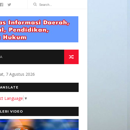
TA
at, 7 Agustus 2026
OMITMEN KAMI MEMBANGUN MEDIA YANG AKUR
ANSLATE
ect Language
▼
LERI VIDEO