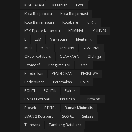
KESEHATAN
Kesenian
Kota
Kota Banjarbaru
Kota Banjarmasi
Kota Banjarmasin
Kotabaru
KPK RI
KPK Tipikor Kotabaru
KRIMINAL
KULINER
L
LSM
Martapura
Menteri RI
Musi
Music
NASIONA
NASIONAL
OKab. Kotabaru
OLAHRAGA
Olahrga
Otomotif
Panglima TNI
Partai
Pebdidikan
PENDIDIKAN
PERISTIWA
Perkebunan
Peternakan
Polisi
POLITI
POLITIK
Polres
Polres Kotabaru
Presiden RI
Provinsi
Proyek
PT ITP .
Rumah Minimalis
SMAN 2 Kotabaru
SOSIAL
Sukses
Tambang
Tambang Batubara