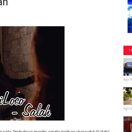
an
T
Ago 0
Ago 0
olo Rishyiloco merilis single terbaru berjudul "Salah"