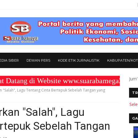
DIA SIBER
DEWAN PERS
KODE ETIK JURNALISTIK
KABUPATEN/KO
Jum'
g di Website www.suarabamega25.com " K
n "Salah", Lagu Tentang Cinta Bertepuk Sebelah Tangan yang
TR
Sel
rkan "Salah", Lagu
GA
ertepuk Sebelah Tangan