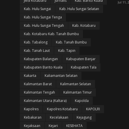
JMSI Kotabaru
Jurnalis
Kab. Barito Kuala
Jul 11, 
Kab. Hulu Sungai
Kab. Hulu Sungai Selatan
Kab. Hulu Sungai Tenga
Kab. Hulu Sungai Tengah
Kab. Kotabaru
Kab. Kotabaru Kab. Tanah Bumbu
Kab. Tabalong
Kab. Tanah Bumbu
Kab. Tanah Laut
Kab. Tapin
Kabupaten Balangan
Kabupaten Banjar
Kabupaten Barito Kuala
Kabupaten Tala
Kakarta
Kaliamantan Selatan
Kalimantan Barat
Kalimantan Selatan
Kalimantan Tengah
Kalimantan Timur
Kalimantan Utara (Kaltara)
Kapolda
Kapolres
Kapolres Kotabaru
KAPOLRI
Kebakaran
Kecelakaan
Kejagung
Kejaksaan
Kejari
KESEHATA