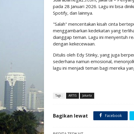
pada 28 Januari 2026. Lagu ini bisa dini
Spotify, dan lainnya.
"Salah" menceritakan kisah cinta berte
menggambarkan kedekatan yang terliha
dianggap teman. Lagu ini menyentuh rea
dengan kekecewaan.
Ditulis oleh Edy Stinky, yang juga berp
sederhana namun emosional, menonjolkan
lagu ini menjadi teman bagi mereka yan
Tags :
ARTIS
Jakarta
Bagikan lewat
Facebook
BERITA TERKAIT