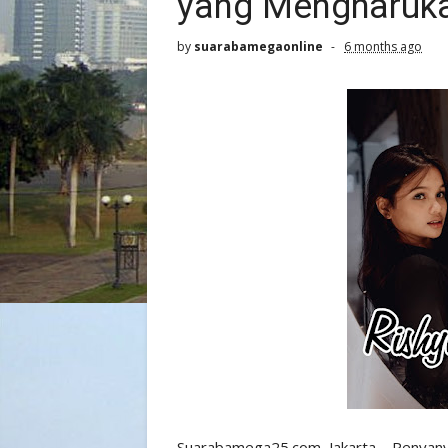
yang Mengharuk
by
suarabamegaonline
6 months ago
Suarabamega25.com, Jakarta – Penyanyi s