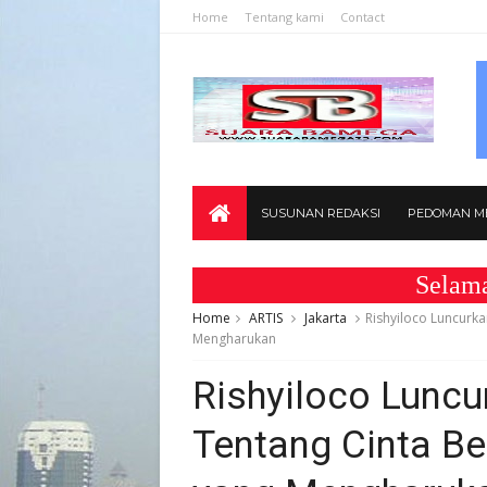
Home
Tentang kami
Contact
SUSUNAN REDAKSI
PEDOMAN ME
Selamat Datan
Home
ARTIS
Jakarta
Rishyiloco Luncurka
Mengharukan
Rishyiloco Luncu
Tentang Cinta B