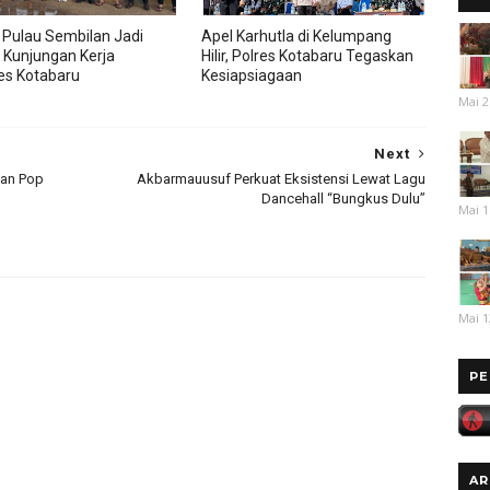
 Pulau Sembilan Jadi
Apel Karhutla di Kelumpang
 Kunjungan Kerja
Hilir, Polres Kotabaru Tegaskan
es Kotabaru
Kesiapsiagaan
Mai 2
Next
kan Pop
Akbarmauusuf Perkuat Eksistensi Lewat Lagu
Dancehall “Bungkus Dulu”
Mai 1
Mai 1
PE
AR