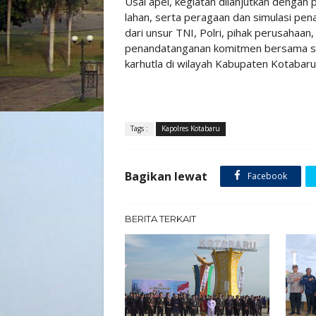
Usai apel, kegiatan dilanjutkan denga
lahan, serta peragaan dan simulasi pen
dari unsur TNI, Polri, pihak perusahaan,
penandatanganan komitmen bersama se
karhutla di wilayah Kabupaten Kotabaru
Tags :
Kapolres Kotabaru
Bagikan lewat
Facebook
BERITA TERKAIT