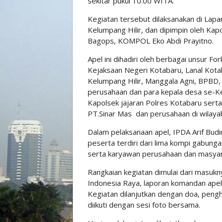
sekitar pukul 10.00 WITA.
Kegiatan tersebut dilaksanakan di Lap
Kelumpang Hilir, dan dipimpin oleh Ka
Bagops, KOMPOL Eko Abdi Prayitno.
Apel ini dihadiri oleh berbagai unsur Fo
Kejaksaan Negeri Kotabaru, Lanal Kot
Kelumpang Hilir, Manggala Agni, BPBD, 
perusahaan dan para kepala desa se-Kec
Kapolsek jajaran Polres Kotabaru sert
PT.Sinar Mas dan perusahaan di wilaya
Dalam pelaksanaan apel, IPDA Arif Bu
peserta terdiri dari lima kompi gabunga
serta karyawan perusahaan dan masyar
Rangkaian kegiatan dimulai dari masuk
Indonesia Raya, laporan komandan apel
Kegiatan dilanjutkan dengan doa, pen
diikuti dengan sesi foto bersama.