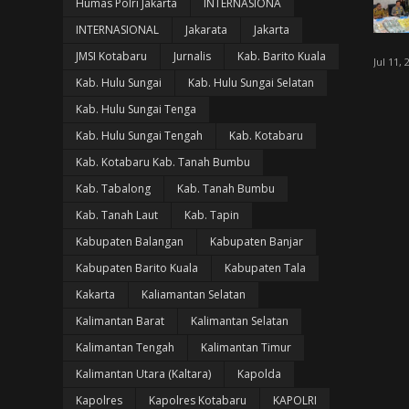
Humas Polri Jakarta
INTERNASIONA
INTERNASIONAL
Jakarata
Jakarta
JMSI Kotabaru
Jurnalis
Kab. Barito Kuala
Jul 11, 
Kab. Hulu Sungai
Kab. Hulu Sungai Selatan
Kab. Hulu Sungai Tenga
Kab. Hulu Sungai Tengah
Kab. Kotabaru
Kab. Kotabaru Kab. Tanah Bumbu
Kab. Tabalong
Kab. Tanah Bumbu
Kab. Tanah Laut
Kab. Tapin
Kabupaten Balangan
Kabupaten Banjar
Kabupaten Barito Kuala
Kabupaten Tala
Kakarta
Kaliamantan Selatan
Kalimantan Barat
Kalimantan Selatan
Kalimantan Tengah
Kalimantan Timur
Kalimantan Utara (Kaltara)
Kapolda
Kapolres
Kapolres Kotabaru
KAPOLRI