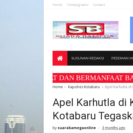
Home
Tentang kami
Contact
SUSUNAN REDAKSI
PEDOMAN ME
 DAN BERMANFAAT BAGI MASYARAKAT " Alam
Home
Kapolres Kotabaru
Apel Karhutla di
Apel Karhutla di 
Kotabaru Tegask
by
suarabamegaonline
3 months ago