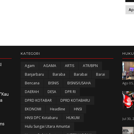
KATEGORI
HUK
I
Agam
AGAMA
ARTIS
ATR/BPN
Banjarbaru
Baraba
Barabai
Barai
Bencana
BISNIS
BISNIS/USAHA
Ago 05,
DAERAH
DESA
DPR RI
 "Kau
ka
DPRD KOTABAR
DPRD KOTABARU
EKONOMI
Headline
HNSI
HNSI DPC Kotabaru
HUKUM
Jul 30, 
ans
Hulu Sungai Utara Amuntai