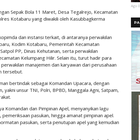
Ago 0
angan Sepak Bola 11 Maret, Desa Tegalrejo, Kecamatan
polres Kotabaru yang diwakili oleh Kasubbagkerma
PA
rkopimda dan instansi terkait, di antaranya perwakilan
abaru, Kodim Kotabaru, Pemerintah Kecamatan
Satpol PP, Dinas Kehutanan, serta perwakilan
amatan Kelumpang Hilir. Selain itu, turut hadir para
a perwakilan manajemen dan karyawan dari perusahaan
h tersebut.
diman bertindak sebagai Komandan Upacara, dengan
n, yakni unsur TNI, Polri, BPBD, Manggala Agni, Satpam,
akat.
nya Komandan dan Pimpinan Apel, menyanyikan lagu
, pemeriksaan pasukan, hingga amanat pimpinan apel.
ghormatan pasukan, serta penutupan apel yang kemudian