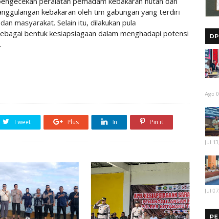
n pengecekan peralatan pemadam kebakaran hutan dan
anggulangan kebakaran oleh tim gabungan yang terdiri
 dan masyarakat. Selain itu, dilakukan pula
bagai bentuk kesiapsiagaan dalam menghadapi potensi
DP
.
Ago 0
Tweet
Plus
In
Pin it
Jul 13
Jul 07
PE