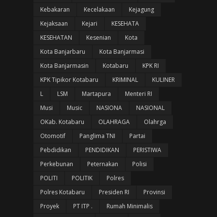
Kebakaran
Kecelakaan
Kejagung
Kejaksaan
Kejari
KESEHATA
KESEHATAN
Kesenian
Kota
Kota Banjarbaru
Kota Banjarmasi
Kota Banjarmasin
Kotabaru
KPK RI
KPK Tipikor Kotabaru
KRIMINAL
KULINER
L
LSM
Martapura
Menteri RI
Musi
Music
NASIONA
NASIONAL
OKab. Kotabaru
OLAHRAGA
Olahrga
Otomotif
Panglima TNI
Partai
Pebdidikan
PENDIDIKAN
PERISTIWA
Perkebunan
Peternakan
Polisi
POLITI
POLITIK
Polres
Polres Kotabaru
Presiden RI
Provinsi
Proyek
PT ITP .
Rumah Minimalis