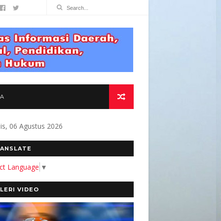
TA
s, 06 Agustus 2026
 RT. 05 Desa Batuah Kotabaru Kalsel, C
ANSLATE
ect Language
▼
LERI VIDEO