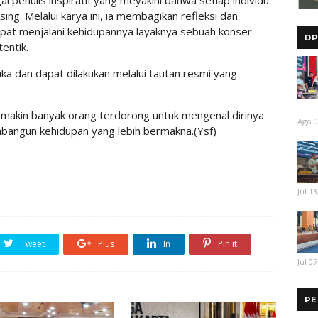
i penulis inspiratif yang meyakini bahwa setiap individu
ng. Melalui karya ini, ia membagikan refleksi dan
apat menjalani kehidupannya layaknya sebuah konser—
DP
entik.
a dan dapat dilakukan melalui tautan resmi yang
semakin banyak orang terdorong untuk mengenal dirinya
Ago 0
bangun kehidupan yang lebih bermakna.(Ysf)
Jul 13
Tweet
Plus
In
Pin it
Jul 07
PE