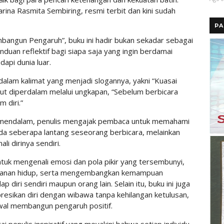
rina Rasmita Sembiring, resmi terbit dan kini sudah
PA
angun Pengaruh”, buku ini hadir bukan sekadar sebagai
nduan reflektif bagi siapa saja yang ingin berdamai
api dunia luar.
alam kalimat yang menjadi slogannya, yakni “Kuasai
but diperdalam melalui ungkapan, “Sebelum berbicara
 diri.”
n mendalam, penulis mengajak pembaca untuk memahami
ada seberapa lantang seseorang berbicara, melainkan
i dirinya sendiri.
uk mengenali emosi dan pola pikir yang tersembunyi,
tekanan hidup, serta mengembangkan kemampuan
iri sendiri maupun orang lain. Selain itu, buku ini juga
ikan diri dengan wibawa tanpa kehilangan ketulusan,
awal membangun pengaruh positif.