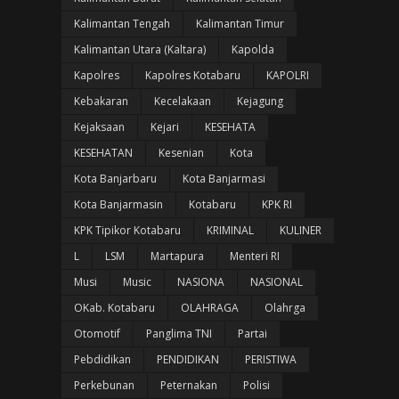
Kalimantan Tengah
Kalimantan Timur
Kalimantan Utara (Kaltara)
Kapolda
Kapolres
Kapolres Kotabaru
KAPOLRI
Kebakaran
Kecelakaan
Kejagung
Kejaksaan
Kejari
KESEHATA
KESEHATAN
Kesenian
Kota
Kota Banjarbaru
Kota Banjarmasi
Kota Banjarmasin
Kotabaru
KPK RI
KPK Tipikor Kotabaru
KRIMINAL
KULINER
L
LSM
Martapura
Menteri RI
Musi
Music
NASIONA
NASIONAL
OKab. Kotabaru
OLAHRAGA
Olahrga
Otomotif
Panglima TNI
Partai
Pebdidikan
PENDIDIKAN
PERISTIWA
Perkebunan
Peternakan
Polisi