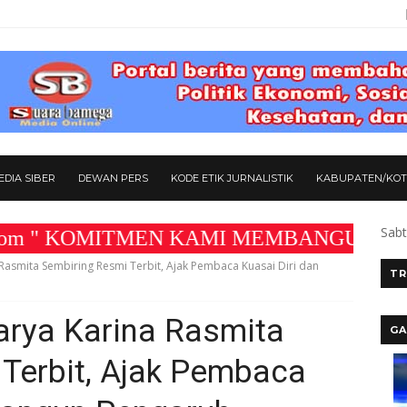
DIA SIBER
DEWAN PERS
KODE ETIK JURNALISTIK
KABUPATEN/KO
Sabt
KOMITMEN KAMI MEMBANGUN MEDIA YANG AKU
Rasmita Sembiring Resmi Terbit, Ajak Pembaca Kuasai Diri dan
TR
arya Karina Rasmita
GA
Terbit, Ajak Pembaca