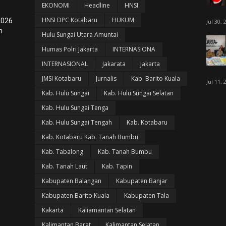
EKONOMI
Headline
HNSI
HNSI DPC Kotabaru
HUKUM
2026
Jul 30, 
n
Hulu Sungai Utara Amuntai
Humas Polri Jakarta
INTERNASIONA
INTERNASIONAL
Jakarata
Jakarta
JMSI Kotabaru
Jurnalis
Kab. Barito Kuala
Jul 11, 
Kab. Hulu Sungai
Kab. Hulu Sungai Selatan
Kab. Hulu Sungai Tenga
Kab. Hulu Sungai Tengah
Kab. Kotabaru
Kab. Kotabaru Kab. Tanah Bumbu
Kab. Tabalong
Kab. Tanah Bumbu
Kab. Tanah Laut
Kab. Tapin
Kabupaten Balangan
Kabupaten Banjar
Kabupaten Barito Kuala
Kabupaten Tala
Kakarta
Kaliamantan Selatan
Kalimantan Barat
Kalimantan Selatan