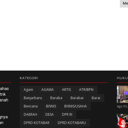
KATEGORI
HUK
Bahas
Agam
AGAMA
ARTIS
ATR/BPN
rik
Banjarbaru
Baraba
Barabai
Barai
panah
Bencana
BISNIS
BISNIS/USAHA
Ago 05,
DAERAH
DESA
DPR RI
gnya
an
DPRD KOTABAR
DPRD KOTABARU