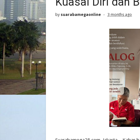
Kuasai Diri dan 
by
suarabamegaonline
3 months ago
Suarabamega25.com, Jakarta – Kabar ba