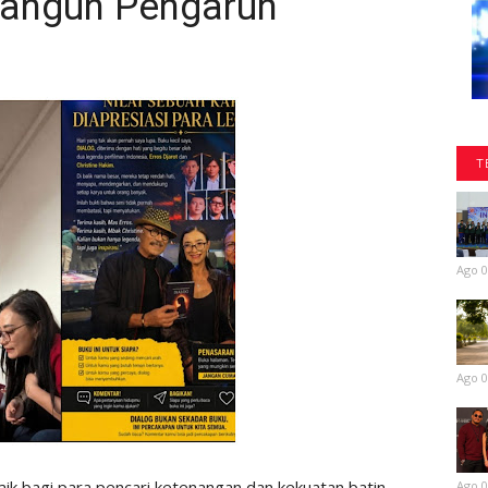
Bangun Pengaruh
T
Ago 0
Ago 0
ik bagi para pencari ketenangan dan kekuatan batin.
Ago 0