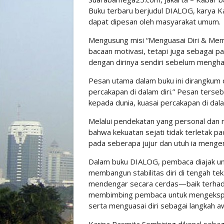
Buku terbaru berjudul DIALOG, karya Ka
dapat dipesan oleh masyarakat umum.
Mengusung misi “Menguasai Diri & Memb
bacaan motivasi, tetapi juga sebagai pa
dengan dirinya sendiri sebelum menghad
Pesan utama dalam buku ini dirangkum d
percakapan di dalam diri.” Pesan terse
kepada dunia, kuasai percakapan di dalam
Melalui pendekatan yang personal da
bahwa kekuatan sejati tidak terletak p
pada seberapa jujur dan utuh ia mengenal
Dalam buku DIALOG, pembaca diajak unt
membangun stabilitas diri di tengah 
mendengar secara cerdas—baik terhadap d
membimbing pembaca untuk mengekspres
serta menguasai diri sebagai langkah 