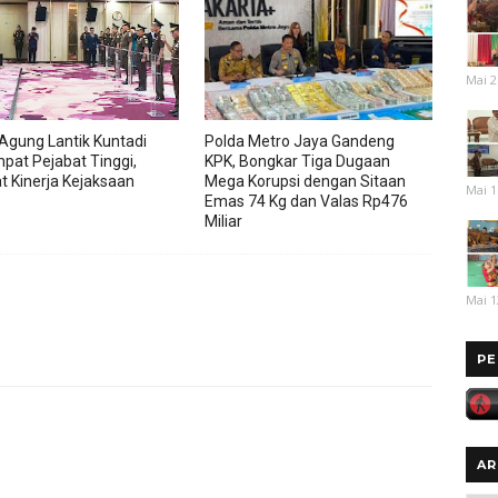
Mai 2
Agung Lantik Kuntadi
Polda Metro Jaya Gandeng
pat Pejabat Tinggi,
KPK, Bongkar Tiga Dugaan
t Kinerja Kejaksaan
Mega Korupsi dengan Sitaan
Mai 1
Emas 74 Kg dan Valas Rp476
Miliar
Mai 1
PE
AR