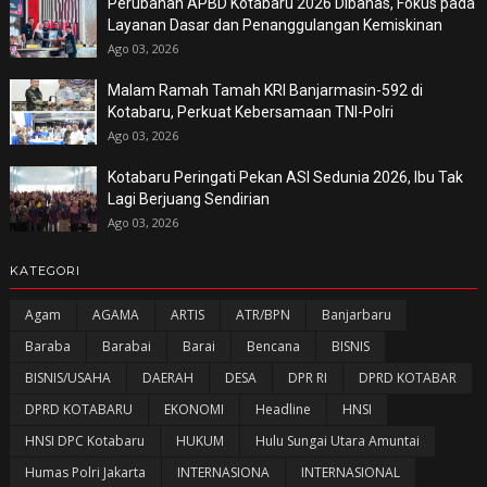
Perubahan APBD Kotabaru 2026 Dibahas, Fokus pada
Layanan Dasar dan Penanggulangan Kemiskinan
Ago 03, 2026
Malam Ramah Tamah KRI Banjarmasin-592 di
Kotabaru, Perkuat Kebersamaan TNI-Polri
Ago 03, 2026
Kotabaru Peringati Pekan ASI Sedunia 2026, Ibu Tak
Lagi Berjuang Sendirian
Ago 03, 2026
KATEGORI
Agam
AGAMA
ARTIS
ATR/BPN
Banjarbaru
Baraba
Barabai
Barai
Bencana
BISNIS
BISNIS/USAHA
DAERAH
DESA
DPR RI
DPRD KOTABAR
DPRD KOTABARU
EKONOMI
Headline
HNSI
HNSI DPC Kotabaru
HUKUM
Hulu Sungai Utara Amuntai
Humas Polri Jakarta
INTERNASIONA
INTERNASIONAL