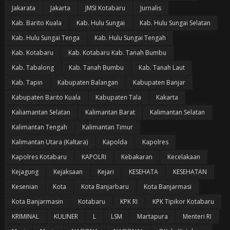
Jakarata
Jakarta
JMSI Kotabaru
Jurnalis
Kab. Barito Kuala
Kab. Hulu Sungai
Kab. Hulu Sungai Selatan
Kab. Hulu Sungai Tenga
Kab. Hulu Sungai Tengah
Kab. Kotabaru
Kab. Kotabaru Kab. Tanah Bumbu
Kab. Tabalong
Kab. Tanah Bumbu
Kab. Tanah Laut
Kab. Tapin
Kabupaten Balangan
Kabupaten Banjar
Kabupaten Barito Kuala
Kabupaten Tala
Kakarta
Kaliamantan Selatan
Kalimantan Barat
Kalimantan Selatan
Kalimantan Tengah
Kalimantan Timur
Kalimantan Utara (Kaltara)
Kapolda
Kapolres
Kapolres Kotabaru
KAPOLRI
Kebakaran
Kecelakaan
Kejagung
Kejaksaan
Kejari
KESEHATA
KESEHATAN
Kesenian
Kota
Kota Banjarbaru
Kota Banjarmasi
Kota Banjarmasin
Kotabaru
KPK RI
KPK Tipikor Kotabaru
KRIMINAL
KULINER
L
LSM
Martapura
Menteri RI