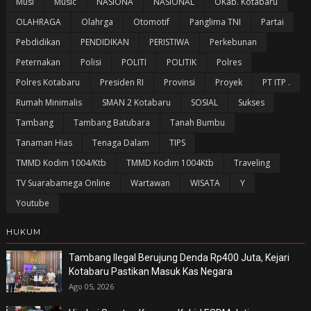
Musi
Music
NASIONA
NASIONAL
OKab. Kotabaru
OLAHRAGA
Olahrga
Otomotif
Panglima TNI
Partai
Pebdidikan
PENDIDIKAN
PERISTIWA
Perkebunan
Peternakan
Polisi
POLITI
POLITIK
Polres
Polres Kotabaru
Presiden RI
Provinsi
Proyek
PT ITP .
Rumah Minimalis
SMAN 2 Kotabaru
SOSIAL
Sukses
Tambang
Tambang Batubara
Tanah Bumbu
Tanaman Hias
Tenaga Dalam
TIPS
TMMD Kodim 1004/Ktb
TMMD Kodim 1004Ktb
Traveling
TV Suarabamega Online
Wartawan
WISATA
Y
Youtube
HUKUM
Tambang Ilegal Berujung Denda Rp400 Juta, Kejari
Kotabaru Pastikan Masuk Kas Negara
Ago 05, 2026