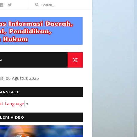
TA
s, 06 Agustus 2026
EN KAMI MEMBANGUN MEDIA YANG AKURAT DA
ANSLATE
ect Language
▼
LERI VIDEO