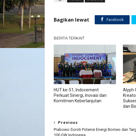
Bagikan lewat
Facebook
BERITA TERKAIT
HUT ke-51, Indocement
Alyph 
Perkuat Sinergi, Inovasi dan
Kreato
Komitmen Keberlanjutan
Sukses
dan Bis
Previous
Prabowo Soroti Potensi Energi Borneo dan Targ
100 GW Indonesia