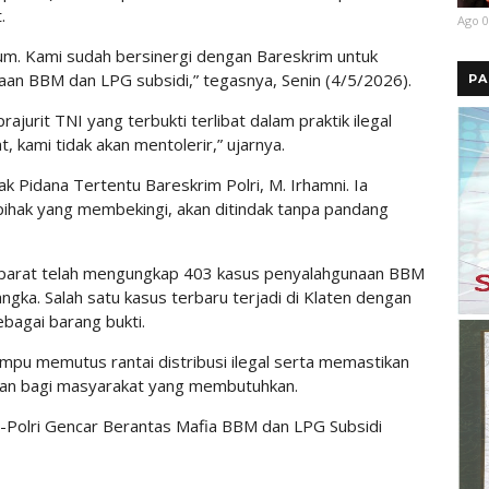
.
Ago 0
. Kami sudah bersinergi dengan Bareskrim untuk
n BBM dan LPG subsidi,” tegasnya, Senin (4/5/2026).
PA
rajurit TNI yang terbukti terlibat dalam praktik ilegal
, kami tidak akan mentolerir,” ujarnya.
k Pidana Tertentu Bareskrim Polri, M. Irhamni. Ia
ihak yang membekingi, akan ditindak tanpa pandang
aparat telah mengungkap 403 kasus penyalahgunaan BBM
ngka. Salah satu kasus terbaru terjadi di Klaten dengan
bagai barang bukti.
mpu memutus rantai distribusi ilegal serta memastikan
aran bagi masyarakat yang membutuhkan.
NI-Polri Gencar Berantas Mafia BBM dan LPG Subsidi