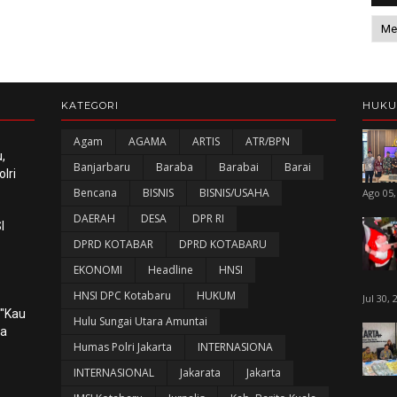
KATEGORI
HUK
Agam
AGAMA
ARTIS
ATR/BPN
,
Banjarbaru
Baraba
Barabai
Barai
lri
Bencana
BISNIS
BISNIS/USAHA
Ago 05,
DAERAH
DESA
DPR RI
I
DPRD KOTABAR
DPRD KOTABARU
EKONOMI
Headline
HNSI
HNSI DPC Kotabaru
HUKUM
Jul 30, 
 "Kau
Hulu Sungai Utara Amuntai
ka
Humas Polri Jakarta
INTERNASIONA
INTERNASIONAL
Jakarata
Jakarta