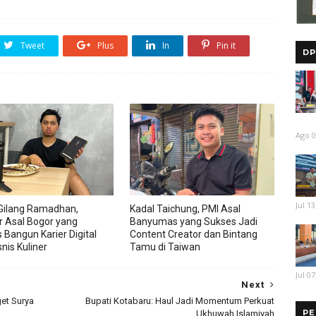
Tweet
Plus
In
Pin it
DP
Ago 0
Jul 13
Gilang Ramadhan,
Kadal Taichung, PMI Asal
r Asal Bogor yang
Banyumas yang Sukses Jadi
 Bangun Karier Digital
Content Creator dan Bintang
nis Kuliner
Tamu di Taiwan
Jul 07
Next
et Surya
Bupati Kotabaru: Haul Jadi Momentum Perkuat
PE
Ukhuwah Islamiyah