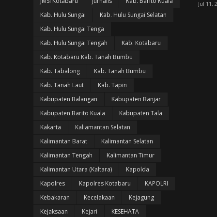
JMSI Kotabaru
Jurnalis
Kab. Barito Kuala
Jul 11, 
Kab. Hulu Sungai
Kab. Hulu Sungai Selatan
Kab. Hulu Sungai Tenga
Kab. Hulu Sungai Tengah
Kab. Kotabaru
Kab. Kotabaru Kab. Tanah Bumbu
Kab. Tabalong
Kab. Tanah Bumbu
Kab. Tanah Laut
Kab. Tapin
Kabupaten Balangan
Kabupaten Banjar
Kabupaten Barito Kuala
Kabupaten Tala
Kakarta
Kaliamantan Selatan
Kalimantan Barat
Kalimantan Selatan
Kalimantan Tengah
Kalimantan Timur
Kalimantan Utara (Kaltara)
Kapolda
Kapolres
Kapolres Kotabaru
KAPOLRI
Kebakaran
Kecelakaan
Kejagung
Kejaksaan
Kejari
KESEHATA