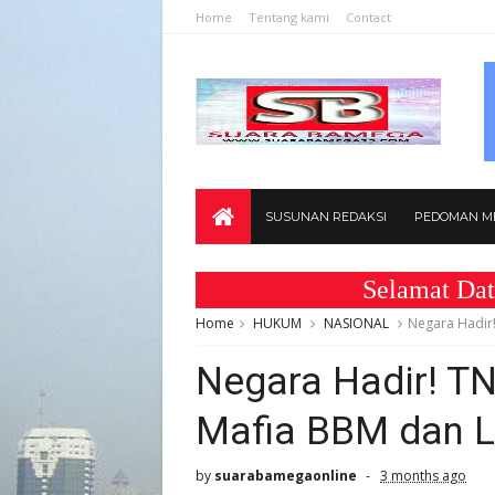
Home
Tentang kami
Contact
SUSUNAN REDAKSI
PEDOMAN ME
Selamat Datang di
Home
HUKUM
NASIONAL
Negara Hadir!
Negara Hadir! TN
Mafia BBM dan L
by
suarabamegaonline
3 months ago