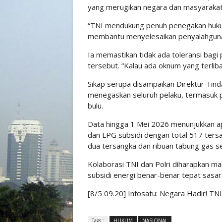
yang merugikan negara dan masyarakat
“TNI mendukung penuh penegakan hukum
membantu menyelesaikan penyalahgunaa
Ia memastikan tidak ada toleransi bagi p
tersebut. “Kalau ada oknum yang terlibat
Sikap serupa disampaikan Direktur Tinda
menegaskan seluruh pelaku, termasuk p
bulu.
Data hingga 1 Mei 2026 menunjukkan 
dan LPG subsidi dengan total 517 tersa
dua tersangka dan ribuan tabung gas se
Kolaborasi TNI dan Polri diharapkan ma
subsidi energi benar-benar tepat sas
[8/5 09.20] Infosatu: Negara Hadir! T
Tags :
HUKUM
NASIONAL