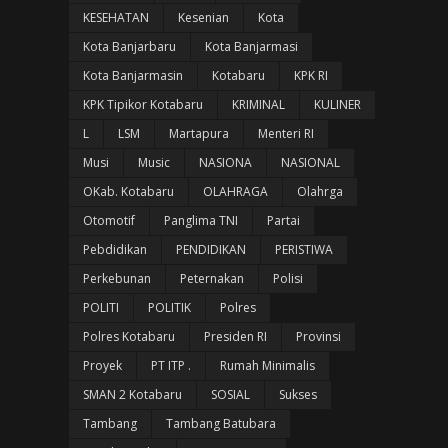
KESEHATAN
Kesenian
Kota
Kota Banjarbaru
Kota Banjarmasi
Kota Banjarmasin
Kotabaru
KPK RI
KPK Tipikor Kotabaru
KRIMINAL
KULINER
L
LSM
Martapura
Menteri RI
Musi
Music
NASIONA
NASIONAL
OKab. Kotabaru
OLAHRAGA
Olahrga
Otomotif
Panglima TNI
Partai
Pebdidikan
PENDIDIKAN
PERISTIWA
Perkebunan
Peternakan
Polisi
POLITI
POLITIK
Polres
Polres Kotabaru
Presiden RI
Provinsi
Proyek
PT ITP .
Rumah Minimalis
SMAN 2 Kotabaru
SOSIAL
Sukses
Tambang
Tambang Batubara