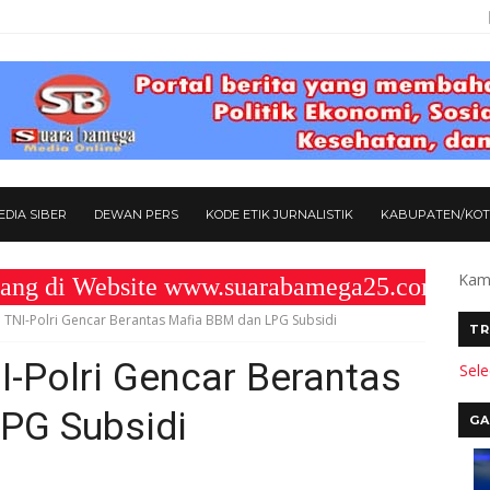
DIA SIBER
DEWAN PERS
KODE ETIK JURNALISTIK
KABUPATEN/KO
Kami
 Website www.suarabamega25.com " KOMITM
 TNI-Polri Gencar Berantas Mafia BBM dan LPG Subsidi
TR
I-Polri Gencar Berantas
Sel
PG Subsidi
GA