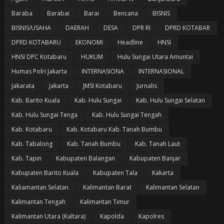
Baraba
Barabai
Barai
Bencana
BISNIS
BISNIS/USAHA
DAERAH
DESA
DPR RI
DPRD KOTABAR
DPRD KOTABARU
EKONOMI
Headline
HNSI
HNSI DPC Kotabaru
HUKUM
Hulu Sungai Utara Amuntai
Humas Polri Jakarta
INTERNASIONA
INTERNASIONAL
Jakarata
Jakarta
JMSI Kotabaru
Jurnalis
Kab. Barito Kuala
Kab. Hulu Sungai
Kab. Hulu Sungai Selatan
Kab. Hulu Sungai Tenga
Kab. Hulu Sungai Tengah
Kab. Kotabaru
Kab. Kotabaru Kab. Tanah Bumbu
Kab. Tabalong
Kab. Tanah Bumbu
Kab. Tanah Laut
Kab. Tapin
Kabupaten Balangan
Kabupaten Banjar
Kabupaten Barito Kuala
Kabupaten Tala
Kakarta
Kaliamantan Selatan
Kalimantan Barat
Kalimantan Selatan
Kalimantan Tengah
Kalimantan Timur
Kalimantan Utara (Kaltara)
Kapolda
Kapolres