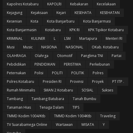
Kapolres Kotabaru
KAPOLRI
Kebakaran
Kecelakaan
Kejagung
Kejaksaan
Kejari
KESEHATA
KESEHATAN
Kesenian
Kota
Kota Banjarbaru
Kota Banjarmasi
Kota Banjarmasin
Kotabaru
KPK RI
KPK Tipikor Kotabaru
KRIMINAL
KULINER
L
LSM
Martapura
Menteri RI
Musi
Music
NASIONA
NASIONAL
OKab. Kotabaru
OLAHRAGA
Olahrga
Otomotif
Panglima TNI
Partai
Pebdidikan
PENDIDIKAN
PERISTIWA
Perkebunan
Peternakan
Polisi
POLITI
POLITIK
Polres
Polres Kotabaru
Presiden RI
Provinsi
Proyek
PT ITP .
Rumah Minimalis
SMAN 2 Kotabaru
SOSIAL
Sukses
Tambang
Tambang Batubara
Tanah Bumbu
Tanaman Hias
Tenaga Dalam
TIPS
TMMD Kodim 1004/Ktb
TMMD Kodim 1004Ktb
Traveling
TV Suarabamega Online
Wartawan
WISATA
Y