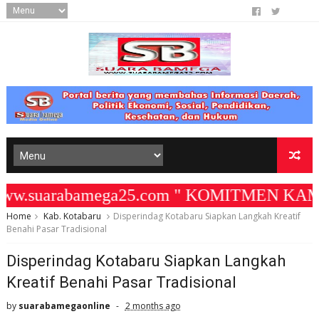
w.suarabamega25.com " KOMITMEN KAMI ME
Home
Kab. Kotabaru
Disperindag Kotabaru Siapkan Langkah Kreatif
Benahi Pasar Tradisional
Disperindag Kotabaru Siapkan Langkah
Kreatif Benahi Pasar Tradisional
by
suarabamegaonline
2 months ago