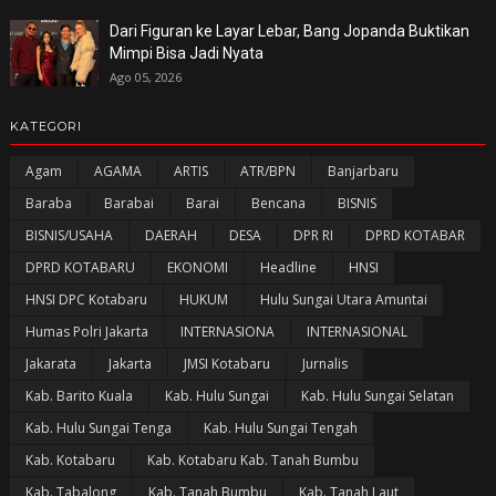
Dari Figuran ke Layar Lebar, Bang Jopanda Buktikan
Mimpi Bisa Jadi Nyata
Ago 05, 2026
KATEGORI
Agam
AGAMA
ARTIS
ATR/BPN
Banjarbaru
Baraba
Barabai
Barai
Bencana
BISNIS
BISNIS/USAHA
DAERAH
DESA
DPR RI
DPRD KOTABAR
DPRD KOTABARU
EKONOMI
Headline
HNSI
HNSI DPC Kotabaru
HUKUM
Hulu Sungai Utara Amuntai
Humas Polri Jakarta
INTERNASIONA
INTERNASIONAL
Jakarata
Jakarta
JMSI Kotabaru
Jurnalis
Kab. Barito Kuala
Kab. Hulu Sungai
Kab. Hulu Sungai Selatan
Kab. Hulu Sungai Tenga
Kab. Hulu Sungai Tengah
Kab. Kotabaru
Kab. Kotabaru Kab. Tanah Bumbu
Kab. Tabalong
Kab. Tanah Bumbu
Kab. Tanah Laut