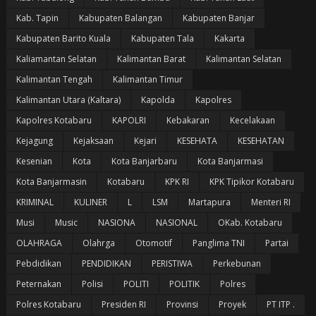
Kab. Tapin
Kabupaten Balangan
Kabupaten Banjar
Kabupaten Barito Kuala
Kabupaten Tala
Kakarta
Kaliamantan Selatan
Kalimantan Barat
Kalimantan Selatan
Kalimantan Tengah
Kalimantan Timur
Kalimantan Utara (Kaltara)
Kapolda
Kapolres
Kapolres Kotabaru
KAPOLRI
Kebakaran
Kecelakaan
Kejagung
Kejaksaan
Kejari
KESEHATA
KESEHATAN
Kesenian
Kota
Kota Banjarbaru
Kota Banjarmasi
Kota Banjarmasin
Kotabaru
KPK RI
KPK Tipikor Kotabaru
KRIMINAL
KULINER
L
LSM
Martapura
Menteri RI
Musi
Music
NASIONA
NASIONAL
OKab. Kotabaru
OLAHRAGA
Olahrga
Otomotif
Panglima TNI
Partai
Pebdidikan
PENDIDIKAN
PERISTIWA
Perkebunan
Peternakan
Polisi
POLITI
POLITIK
Polres
Polres Kotabaru
Presiden RI
Provinsi
Proyek
PT ITP .