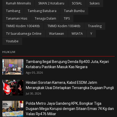
Rumah Minimalis
SMAN 2 Kotabaru
SOSIAL
Sukses
Tambang
Tambang Batubara
Tanah Bumbu
Tanaman Hias
Tenaga Dalam
TIPS
TMMD Kodim 1004/Ktb
TMMD Kodim 1004Ktb
Traveling
TV Suarabamega Online
Wartawan
WISATA
Y
Youtube
HUKUM
Tambang Ilegal Berujung Denda Rp400 Juta, Kejari
Kotabaru Pastikan Masuk Kas Negara
Ago 05, 2026
Hindari Sorotan Kamera, Kabid ESDM Jatim
Merangkak Usai Ditetapkan Tersangka Dugaan Pungli
Jul 30, 2026
Polda Metro Jaya Gandeng KPK, Bongkar Tiga
Dugaan Mega Korupsi dengan Sitaan Emas 74 Kg dan
Valas Rp476 Miliar