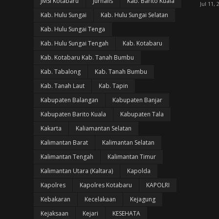
JMSI Kotabaru
Jurnalis
Kab. Barito Kuala
Jul 11, 
Kab. Hulu Sungai
Kab. Hulu Sungai Selatan
Kab. Hulu Sungai Tenga
Kab. Hulu Sungai Tengah
Kab. Kotabaru
Kab. Kotabaru Kab. Tanah Bumbu
Kab. Tabalong
Kab. Tanah Bumbu
Kab. Tanah Laut
Kab. Tapin
Kabupaten Balangan
Kabupaten Banjar
Kabupaten Barito Kuala
Kabupaten Tala
Kakarta
Kaliamantan Selatan
Kalimantan Barat
Kalimantan Selatan
Kalimantan Tengah
Kalimantan Timur
Kalimantan Utara (Kaltara)
Kapolda
Kapolres
Kapolres Kotabaru
KAPOLRI
Kebakaran
Kecelakaan
Kejagung
Kejaksaan
Kejari
KESEHATA