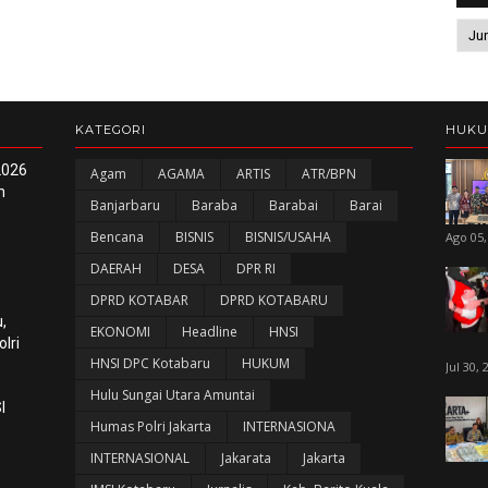
KATEGORI
HUK
2026
Agam
AGAMA
ARTIS
ATR/BPN
n
Banjarbaru
Baraba
Barabai
Barai
Bencana
BISNIS
BISNIS/USAHA
Ago 05,
DAERAH
DESA
DPR RI
DPRD KOTABAR
DPRD KOTABARU
,
EKONOMI
Headline
HNSI
lri
HNSI DPC Kotabaru
HUKUM
Jul 30, 
Hulu Sungai Utara Amuntai
I
Humas Polri Jakarta
INTERNASIONA
INTERNASIONAL
Jakarata
Jakarta