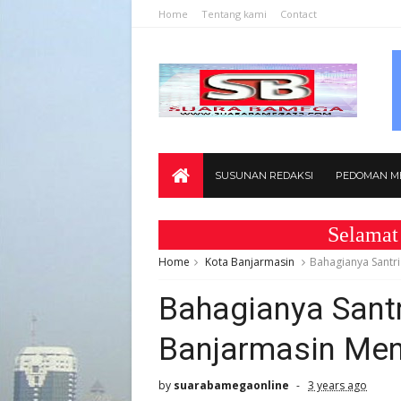
Home
Tentang kami
Contact
SUSUNAN REDAKSI
PEDOMAN ME
Selamat Datang
Home
Kota Banjarmasin
Bahagianya Santr
Bahagianya Santr
Banjarmasin Men
by
suarabamegaonline
3 years ago