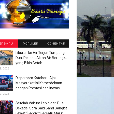
ERBARU
POPULER
KOMENTAR
Liburan ke Air Terjun Tumpang
Dua, Pesona Aliran Air Bertingkat
yang Bikin Betah
9, 2026
Disparpora Kotabaru Ajak
Masyarakat Isi Kemerdekaan
dengan Prestasi dan Inovasi
9, 2026
Setelah Vakum Lebih dari Dua
Dekade, Sora Said Band Bangkit
Lewat “Bangkit Bersatu Maju”