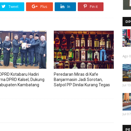
Tweet
Plus
In
Pin it
DP
Ago 0
DPRD Kotabaru Hadiri
Peredaran Miras di Kafe
rna DPRD Kalsel, Dukung
Banjarmasin Jadi Sorotan,
abupaten Kambatang
Satpol PP Dinilai Kurang Tegas
Jul 13
Jul 07
PE