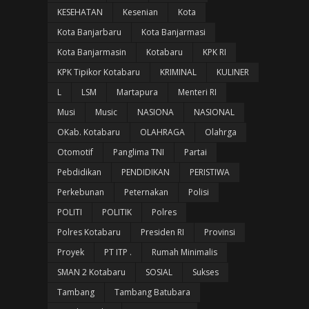
KESEHATAN
Kesenian
Kota
Kota Banjarbaru
Kota Banjarmasi
Kota Banjarmasin
Kotabaru
KPK RI
KPK Tipikor Kotabaru
KRIMINAL
KULINER
L
LSM
Martapura
Menteri RI
Musi
Music
NASIONA
NASIONAL
OKab. Kotabaru
OLAHRAGA
Olahrga
Otomotif
Panglima TNI
Partai
Pebdidikan
PENDIDIKAN
PERISTIWA
Perkebunan
Peternakan
Polisi
POLITI
POLITIK
Polres
Polres Kotabaru
Presiden RI
Provinsi
Proyek
PT ITP .
Rumah Minimalis
SMAN 2 Kotabaru
SOSIAL
Sukses
Tambang
Tambang Batubara