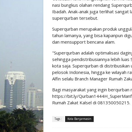
nasi bungkus olahan rendang Superqurb
Ibadah. Anak-anak juga terlihat sangat
superqurban tersebut.
Superqurban merupakan produk unggula
tahun lamanya, yang bisa kapanpun digu
dan mensupport bencana alam.
"Superqurban adalah optimalisasi dagin
sehingga pendistribusiannya lebih luas
kota saja. Superqurban di distribusik
pelosok Indonesia, hingga ke wilayah 
Alfin selalu Branch Manager Rumah Zaka
Bagi masyarakat yang ingin berqurban me
https://bit.ly/Qurban1444H_SuperManfaa
Rumah Zakat Kalsel di 081350050215.
Tags :
Kota Banjarmasin