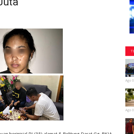
Juta
T
Ago 0
Ago 0
berinisial RI (35) alamat Jl. Belitung Darat Gg. BKIA