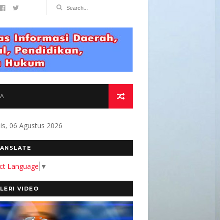
TA
s, 06 Agustus 2026
MEN KAMI MEMBANGUN MEDIA YANG AKURAT D
ANSLATE
ect Language
▼
LERI VIDEO