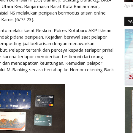
Ago 0
g Utara Kec. Banjarmasin Barat Kota Banjarmasin,
inisial NS melakukan penipuan bermodus arisan online
 Kamis (6/7/ 23).
PA
nto melalui kasat Reskrim Polres Kotabaru AKP Ikhsan
indak pidana penipuan. Kejadian berawal saat pelapor
memposting jual beli arisan dengan menawarkan
ut. Pelapor tertarik dan percaya kepada terlapor prihal
por karena terlapor memberikan testimoni dari orang-
por dan mendapatkan keuntungan. Kemudian pelapor
alui M-Banking secara bertahap ke Nomor rekening Bank