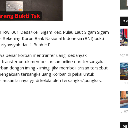
DP
01 Rw. 001 Desa/Kel. Sigam Kec. Pulau Laut Sigam Sigam
r Rekening Koran Bank Nasional Indonesia (BNI) bukti
ariyansyah dan 1 Buah HP.
hwa benar korban mentranfer uang sebanyak
Ago 0
transfer untuk membeli arisan online dari tersangaka
an dengan iming - iming jika membeli arisan tersebut
pengakuan tersangka uang Korban di pakai untuk
risan lainnya yg di kelola oleh tersangka,"pungkas.
Jul 13
Jul 07
PE