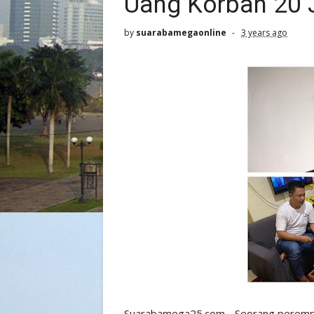
Uang Korban 20 
by
suarabamegaonline
3 years ago
Suarabamega25.com - Seorang perempuan 