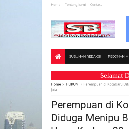
Home
Tentang kami
Contact
SUSUNAN REDAKSI
PEDOMAN ME
Selamat Datang d
Home
HUKUM
Perempuan di Kotabaru Dit
Juta
Perempuan di Ko
Diduga Menipu B