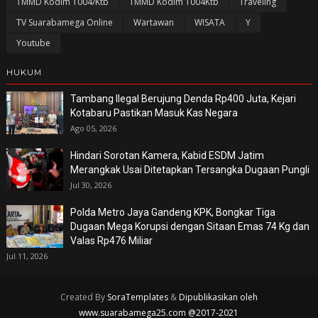
TMMD Kodim 1004/Ktb
TMMD Kodim 1004Ktb
Traveling
TV Suarabamega Online
Wartawan
WISATA
Y
Youtube
HUKUM
Tambang Ilegal Berujung Denda Rp400 Juta, Kejari
Kotabaru Pastikan Masuk Kas Negara
Ago 05, 2026
Hindari Sorotan Kamera, Kabid ESDM Jatim
Merangkak Usai Ditetapkan Tersangka Dugaan Pungli
Jul 30, 2026
Polda Metro Jaya Gandeng KPK, Bongkar Tiga
Dugaan Mega Korupsi dengan Sitaan Emas 74 Kg dan
Valas Rp476 Miliar
Jul 11, 2026
Created By
SoraTemplates
&
Dipublikasikan oleh
www.suarabamega25.com @2017-2021