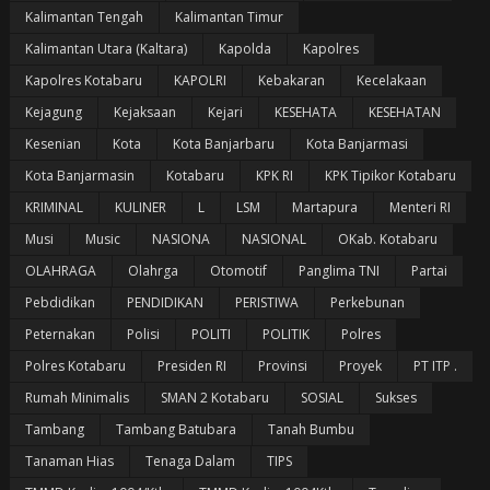
Kalimantan Tengah
Kalimantan Timur
Kalimantan Utara (Kaltara)
Kapolda
Kapolres
Kapolres Kotabaru
KAPOLRI
Kebakaran
Kecelakaan
Kejagung
Kejaksaan
Kejari
KESEHATA
KESEHATAN
Kesenian
Kota
Kota Banjarbaru
Kota Banjarmasi
Kota Banjarmasin
Kotabaru
KPK RI
KPK Tipikor Kotabaru
KRIMINAL
KULINER
L
LSM
Martapura
Menteri RI
Musi
Music
NASIONA
NASIONAL
OKab. Kotabaru
OLAHRAGA
Olahrga
Otomotif
Panglima TNI
Partai
Pebdidikan
PENDIDIKAN
PERISTIWA
Perkebunan
Peternakan
Polisi
POLITI
POLITIK
Polres
Polres Kotabaru
Presiden RI
Provinsi
Proyek
PT ITP .
Rumah Minimalis
SMAN 2 Kotabaru
SOSIAL
Sukses
Tambang
Tambang Batubara
Tanah Bumbu
Tanaman Hias
Tenaga Dalam
TIPS