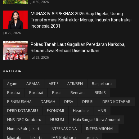
Jul 30, 2026
MUNAS IV APPEKNAS 2026 Siap Digelar, Usung
Transformasi Kontraktor Menuju Industri Konstruksi
Indonesia 2031
Jul 29, 2026
Polres Tanah Laut Gagalkan Peredaran Narkoba,
Ribuan Jiwa Berhasil Diselamatkan
Jul 29, 2026
KATEGORI
Agam
AGAMA
ARTIS
ATR/BPN
Banjarbaru
Baraba
Barabai
Barai
Bencana
BISNIS
BISNIS/USAHA
DAERAH
DESA
DPR RI
DPRD KOTABAR
DPRD KOTABARU
EKONOMI
Headline
HNSI
HNSI DPC Kotabaru
HUKUM
Hulu Sungai Utara Amuntai
Humas Polri Jakarta
INTERNASIONA
INTERNASIONAL
Jakarata
Jakarta
JMSI Kotabaru
Jurnalis