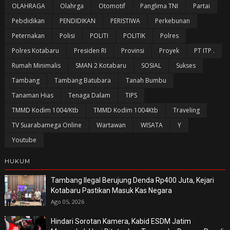
OLAHRAGA
Olahrga
Otomotif
Panglima TNI
Partai
Pebdidikan
PENDIDIKAN
PERISTIWA
Perkebunan
Peternakan
Polisi
POLITI
POLITIK
Polres
Polres Kotabaru
Presiden RI
Provinsi
Proyek
PT ITP .
Rumah Minimalis
SMAN 2 Kotabaru
SOSIAL
Sukses
Tambang
Tambang Batubara
Tanah Bumbu
Tanaman Hias
Tenaga Dalam
TIPS
TMMD Kodim 1004/Ktb
TMMD Kodim 1004Ktb
Traveling
TV Suarabamega Online
Wartawan
WISATA
Y
Youtube
HUKUM
Tambang Ilegal Berujung Denda Rp400 Juta, Kejari
Kotabaru Pastikan Masuk Kas Negara
Ago 05, 2026
Hindari Sorotan Kamera, Kabid ESDM Jatim