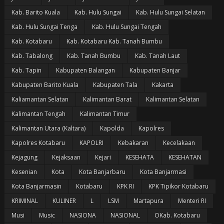
Kab. Barito Kuala
Kab. Hulu Sungai
Kab. Hulu Sungai Selatan
Kab. Hulu Sungai Tenga
Kab. Hulu Sungai Tengah
Kab. Kotabaru
Kab. Kotabaru Kab. Tanah Bumbu
Kab. Tabalong
Kab. Tanah Bumbu
Kab. Tanah Laut
Kab. Tapin
Kabupaten Balangan
Kabupaten Banjar
Kabupaten Barito Kuala
Kabupaten Tala
Kakarta
Kaliamantan Selatan
Kalimantan Barat
Kalimantan Selatan
Kalimantan Tengah
Kalimantan Timur
Kalimantan Utara (Kaltara)
Kapolda
Kapolres
Kapolres Kotabaru
KAPOLRI
Kebakaran
Kecelakaan
Kejagung
Kejaksaan
Kejari
KESEHATA
KESEHATAN
Kesenian
Kota
Kota Banjarbaru
Kota Banjarmasi
Kota Banjarmasin
Kotabaru
KPK RI
KPK Tipikor Kotabaru
KRIMINAL
KULINER
L
LSM
Martapura
Menteri RI
Musi
Music
NASIONA
NASIONAL
OKab. Kotabaru