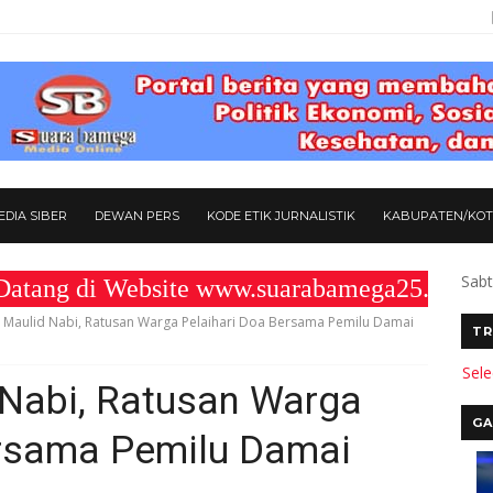
DIA SIBER
DEWAN PERS
KODE ETIK JURNALISTIK
KABUPATEN/KO
Sabt
di Website www.suarabamega25.com " KOM
i Maulid Nabi, Ratusan Warga Pelaihari Doa Bersama Pemilu Damai
TR
Sel
 Nabi, Ratusan Warga
GA
ersama Pemilu Damai