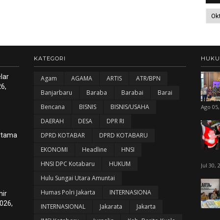
KATEGORI
HUK
lar
Agam
AGAMA
ARTIS
ATR/BPN
6,
Banjarbaru
Baraba
Barabai
Barai
Bencana
BISNIS
BISNIS/USAHA
Ago 05,
DAERAH
DESA
DPR RI
ertama
DPRD KOTABAR
DPRD KOTABARU
EKONOMI
Headline
HNSI
HNSI DPC Kotabaru
HUKUM
Jul 30, 
Hulu Sungai Utara Amuntai
Humas Polri Jakarta
INTERNASIONA
hir
026,
INTERNASIONAL
Jakarata
Jakarta