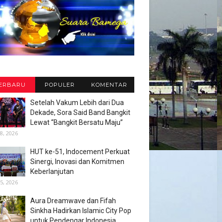
ERBARU
POPULER
KOMENTAR
Setelah Vakum Lebih dari Dua
Dekade, Sora Said Band Bangkit
Lewat “Bangkit Bersatu Maju”
8, 2026
HUT ke-51, Indocement Perkuat
Sinergi, Inovasi dan Komitmen
Keberlanjutan
5, 2026
Aura Dreamwave dan Fifah
Sinkha Hadirkan Islamic City Pop
untuk Pendengar Indonesia