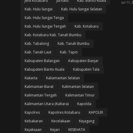
JMSI Kotabaru
Jurnalis
Kab. Barito Kuala
Jul 11, 
Kab. Hulu Sungai
Kab. Hulu Sungai Selatan
Kab. Hulu Sungai Tenga
Kab. Hulu Sungai Tengah
Kab. Kotabaru
Kab. Kotabaru Kab. Tanah Bumbu
Kab. Tabalong
Kab. Tanah Bumbu
Kab. Tanah Laut
Kab. Tapin
Kabupaten Balangan
Kabupaten Banjar
Kabupaten Barito Kuala
Kabupaten Tala
Kakarta
Kaliamantan Selatan
Kalimantan Barat
Kalimantan Selatan
Kalimantan Tengah
Kalimantan Timur
Kalimantan Utara (Kaltara)
Kapolda
Kapolres
Kapolres Kotabaru
KAPOLRI
Kebakaran
Kecelakaan
Kejagung
Kejaksaan
Kejari
KESEHATA