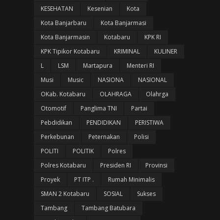
KESEHATAN
Kesenian
Kota
Kota Banjarbaru
Kota Banjarmasi
Kota Banjarmasin
Kotabaru
KPK RI
KPK Tipikor Kotabaru
KRIMINAL
KULINER
L
LSM
Martapura
Menteri RI
Musi
Music
NASIONA
NASIONAL
OKab. Kotabaru
OLAHRAGA
Olahrga
Otomotif
Panglima TNI
Partai
Pebdidikan
PENDIDIKAN
PERISTIWA
Perkebunan
Peternakan
Polisi
POLITI
POLITIK
Polres
Polres Kotabaru
Presiden RI
Provinsi
Proyek
PT ITP .
Rumah Minimalis
SMAN 2 Kotabaru
SOSIAL
Sukses
Tambang
Tambang Batubara