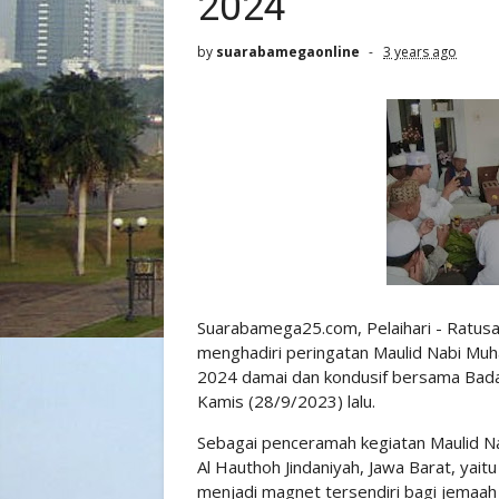
2024
by
suarabamegaonline
3 years ago
Suarabamega25.com, Pelaihari - Ratusa
menghadiri peringatan Maulid Nabi M
2024 damai dan kondusif bersama Bada
Kamis (28/9/2023) lalu.
Sebagai penceramah kegiatan Maulid 
Al Hauthoh Jindaniyah, Jawa Barat, yaitu
menjadi magnet tersendiri bagi jemaah