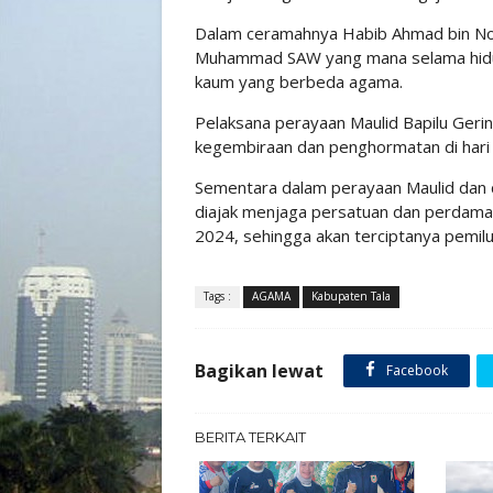
Dalam ceramahnya Habib Ahmad bin Nov
Muhammad SAW yang mana selama hidupny
kaum yang berbeda agama.
Pelaksana perayaan Maulid Bapilu Geri
kegembiraan dan penghormatan di hari k
Sementara dalam perayaan Maulid dan d
diajak menjaga persatuan dan perdamai
2024, sehingga akan terciptanya pemilu
Tags :
AGAMA
Kabupaten Tala
Bagikan lewat
Facebook
BERITA TERKAIT