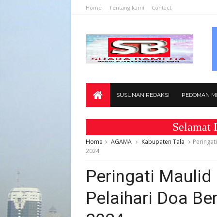
Home
Tentang kami
Contact
SUSUNAN REDAKSI
PEDOMAN ME
Selamat Datang 
Home
AGAMA
Kabupaten Tala
Peringat
2024
Peringati Maulid
Pelaihari Doa B