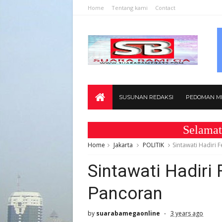
Home
Tentang kami
Contact
SUSUNAN REDAKSI
PEDOMAN ME
Selamat Datang
Home
Jakarta
POLITIK
Sintawati Hadiri 
Sintawati Hadiri
Pancoran
by
suarabamegaonline
3 years ago