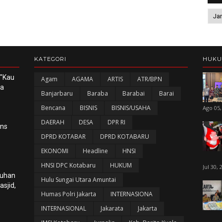
KATEGORI
HUK
 "Kau
Agam
AGAMA
ARTIS
ATR/BPN
ka
Banjarbaru
Baraba
Barabai
Barai
Bencana
BISNIS
BISNIS/USAHA
Ago 05,
DAERAH
DESA
DPR RI
ans
DPRD KOTABAR
DPRD KOTABARU
EKONOMI
Headline
HNSI
HNSI DPC Kotabaru
HUKUM
Jul 30, 
luhan
Hulu Sungai Utara Amuntai
sjid,
Humas Polri Jakarta
INTERNASIONA
INTERNASIONAL
Jakarata
Jakarta