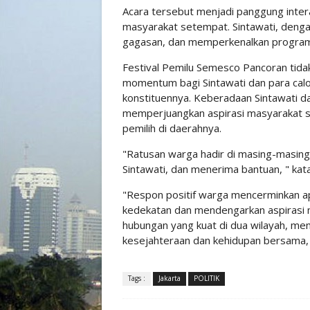
Acara tersebut menjadi panggung interak
masyarakat setempat. Sintawati, denga
gagasan, dan memperkenalkan program
Festival Pemilu Semesco Pancoran tidak
momentum bagi Sintawati dan para calon
konstituennya. Keberadaan Sintawati d
memperjuangkan aspirasi masyarakat 
pemilih di daerahnya.
"Ratusan warga hadir di masing-masing
Sintawati, dan menerima bantuan, " kata
"Respon positif warga mencerminkan ap
kedekatan dan mendengarkan aspirasi m
hubungan yang kuat di dua wilayah, me
kesejahteraan dan kehidupan bersama, "
Tags :
Jakarta
POLITIK