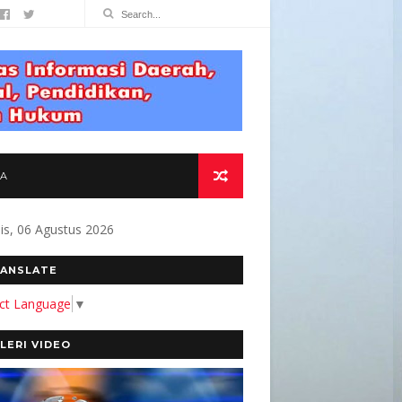
TA
s, 06 Agustus 2026
MITMEN KAMI MEMBANGUN MEDIA YANG AKURA
ANSLATE
ect Language
▼
LERI VIDEO