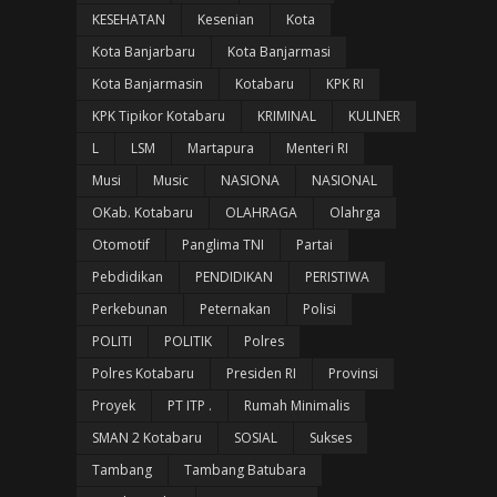
KESEHATAN
Kesenian
Kota
Kota Banjarbaru
Kota Banjarmasi
Kota Banjarmasin
Kotabaru
KPK RI
KPK Tipikor Kotabaru
KRIMINAL
KULINER
L
LSM
Martapura
Menteri RI
Musi
Music
NASIONA
NASIONAL
OKab. Kotabaru
OLAHRAGA
Olahrga
Otomotif
Panglima TNI
Partai
Pebdidikan
PENDIDIKAN
PERISTIWA
Perkebunan
Peternakan
Polisi
POLITI
POLITIK
Polres
Polres Kotabaru
Presiden RI
Provinsi
Proyek
PT ITP .
Rumah Minimalis
SMAN 2 Kotabaru
SOSIAL
Sukses
Tambang
Tambang Batubara