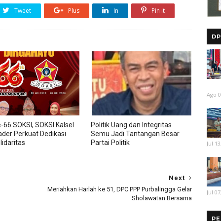
Tweet
Plus
In
Pin it
DP
Ago 0
-66 SOKSI, SOKSI Kalsel
Politik Uang dan Integritas
ader Perkuat Dedikasi
Semu Jadi Tantangan Besar
lidaritas
Partai Politik
Jul 13
Next
Meriahkan Harlah ke 51, DPC PPP Purbalingga Gelar
Jul 07
Sholawatan Bersama
PE