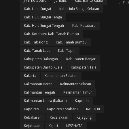
JMSI Kotabaru
Jurnalis
Kab. Barito Kuala
Jul 11, 
Kab. Hulu Sungai
Kab. Hulu Sungai Selatan
Kab. Hulu Sungai Tenga
Kab. Hulu Sungai Tengah
Kab. Kotabaru
Kab. Kotabaru Kab. Tanah Bumbu
Kab. Tabalong
Kab. Tanah Bumbu
Kab. Tanah Laut
Kab. Tapin
Kabupaten Balangan
Kabupaten Banjar
Kabupaten Barito Kuala
Kabupaten Tala
Kakarta
Kaliamantan Selatan
Kalimantan Barat
Kalimantan Selatan
Kalimantan Tengah
Kalimantan Timur
Kalimantan Utara (Kaltara)
Kapolda
Kapolres
Kapolres Kotabaru
KAPOLRI
Kebakaran
Kecelakaan
Kejagung
Kejaksaan
Kejari
KESEHATA