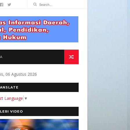
TA
s, 06 Agustus 2026
MBANGUN MEDIA YANG AKURAT DAN BERMANFAA
ANSLATE
ect Language
▼
LERI VIDEO