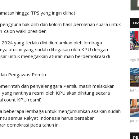
amatan hingga TPS yang ingin dilihat
DP
pengguna hak pilih dan kolom hasil perolehan suara untuk
-calon wakil presiden.
lu 2024 yang terlalu dini diumumkan oleh lembaga
inya aturan yang sudah ditegakan oleh KPU dengan
asar untuk menegakkan aturan main berdemokrasi di
Ago 0
adan Pengawas Pemilu.
 pemerintah dan penyelenggara Pemilu masih melakukan
Jul 13
 yang nantinya resmi oleh KPU akan dihitung secara
al count KPU resmi).
saja beberapa lembaga untuk mengumumkan asalkan sudah
Tentu semua Rakyat Indonesia harus bersabar
Jul 07
ar demokrasi pada tahun ini
PE