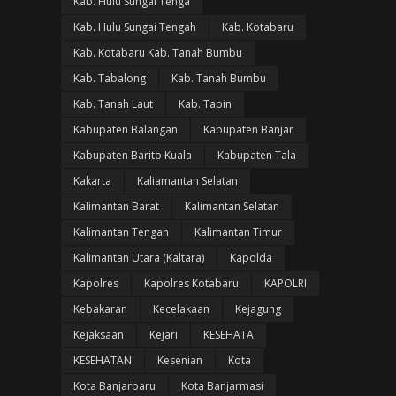
Kab. Hulu Sungai Tenga
Kab. Hulu Sungai Tengah
Kab. Kotabaru
Kab. Kotabaru Kab. Tanah Bumbu
Kab. Tabalong
Kab. Tanah Bumbu
Kab. Tanah Laut
Kab. Tapin
Kabupaten Balangan
Kabupaten Banjar
Kabupaten Barito Kuala
Kabupaten Tala
Kakarta
Kaliamantan Selatan
Kalimantan Barat
Kalimantan Selatan
Kalimantan Tengah
Kalimantan Timur
Kalimantan Utara (Kaltara)
Kapolda
Kapolres
Kapolres Kotabaru
KAPOLRI
Kebakaran
Kecelakaan
Kejagung
Kejaksaan
Kejari
KESEHATA
KESEHATAN
Kesenian
Kota
Kota Banjarbaru
Kota Banjarmasi