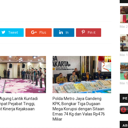
Mai 2
Tweet
Plus
In
Pin it
Mai 1
Mai 1
PE
Agung Lantik Kuntadi
Polda Metro Jaya Gandeng
pat Pejabat Tinggi,
KPK, Bongkar Tiga Dugaan
t Kinerja Kejaksaan
Mega Korupsi dengan Sitaan
Emas 74 Kg dan Valas Rp476
Miliar
AR