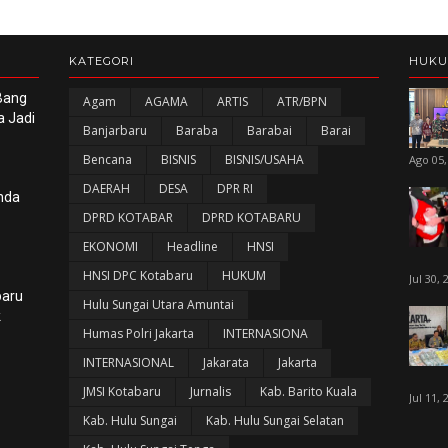
KATEGORI
HUK
 Bang
Agam
AGAMA
ARTIS
ATR/BPN
a Jadi
Banjarbaru
Baraba
Barabai
Barai
Bencana
BISNIS
BISNIS/USAHA
Ago 05,
DAERAH
DESA
DPR RI
nda
DPRD KOTABAR
DPRD KOTABARU
EKONOMI
Headline
HNSI
HNSI DPC Kotabaru
HUKUM
Jul 30, 
baru
Hulu Sungai Utara Amuntai
k
Humas Polri Jakarta
INTERNASIONA
INTERNASIONAL
Jakarata
Jakarta
JMSI Kotabaru
Jurnalis
Kab. Barito Kuala
Jul 11, 
Kab. Hulu Sungai
Kab. Hulu Sungai Selatan