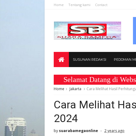
Home
Tentang kami
Contact
SUSUNAN REDAKSI
PEDOMAN ME
Selamat Datang di Website ww
Home
Jakarta
Cara Melihat Hasil Perhitun
Cara Melihat Has
2024
by
suarabamegaonline
2 years ago