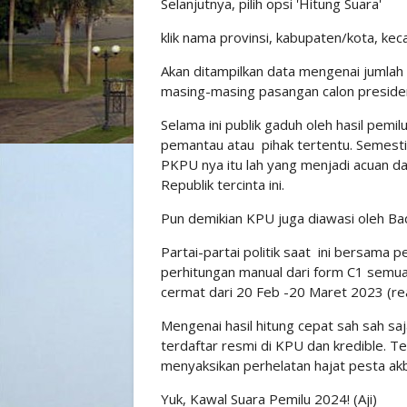
Selanjutnya, pilih opsi 'Hitung Suara'
klik nama provinsi, kabupaten/kota, kec
Akan ditampilkan data mengenai jumlah 
masing-masing pasangan calon presiden
Selama ini publik gaduh oleh hasil pemi
pemantau atau pihak tertentu. Semest
PKPU nya itu lah yang menjadi acuan d
Republik tercinta ini.
Pun demikian KPU juga diawasi oleh B
Partai-partai politik saat ini bersama
perhitungan manual dari form C1 semua
cermat dari 20 Feb -20 Maret 2023 (re
Mengenai hasil hitung cepat sah sah 
terdaftar resmi di KPU dan kredible. 
menyaksikan perhelatan hajat pesta akb
Yuk, Kawal Suara Pemilu 2024! (Aji)