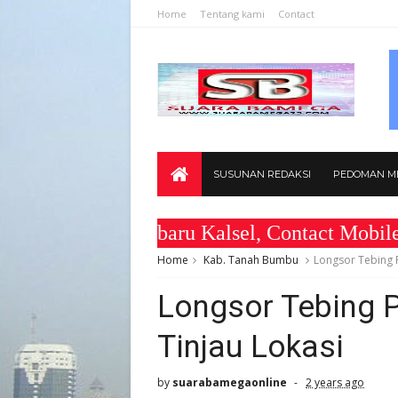
Home
Tentang kami
Contact
SUSUNAN REDAKSI
PEDOMAN ME
tabaru Kalsel, Contact Mobile : 0812-5
Home
Kab. Tanah Bumbu
Longsor Tebing 
Longsor Tebing 
Tinjau Lokasi
by
suarabamegaonline
2 years ago