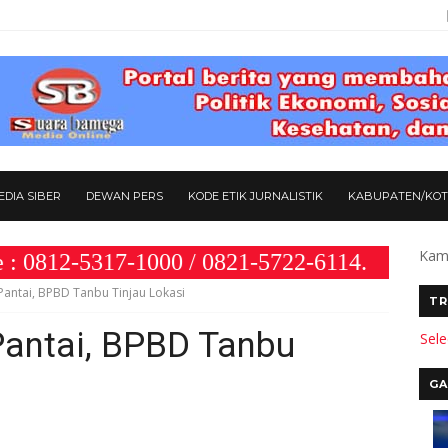
DIA SIBER
DEWAN PERS
KODE ETIK JURNALISTIK
KABUPATEN/KO
Kami
317-1000 / 0821-5722-6114.
Pantai, BPBD Tanbu Tinjau Lokasi
TR
Pantai, BPBD Tanbu
Sel
GA