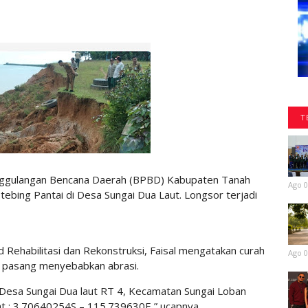
T
ggulangan Bencana Daerah (BPBD) Kabupaten Tanah
Ago 0
tebing Pantai di Desa Sungai Dua Laut. Longsor terjadi
d Rehabilitasi dan Rekonstruksi, Faisal mengatakan curah
Ago 0
g pasang menyebabkan abrasi.
i Desa Sungai Dua laut RT 4, Kecamatan Sungai Loban
nat : 3.70640254S – 115.739630E,” ucapnya