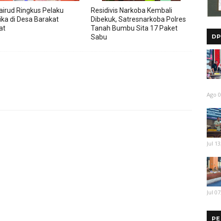
airud Ringkus Pelaku
Residivis Narkoba Kembali
ika di Desa Barakat
Dibekuk, Satresnarkoba Polres
at
Tanah Bumbu Sita 17 Paket
DP
Sabu
Ago 0
Jul 13
Jul 07
PE