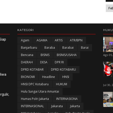
KATEGORI
HUK
Siap
Agam
AGAMA
ARTIS
ATR/BPN
Banjarbaru
Baraba
Barabai
Barai
Bencana
BISNIS
BISNIS/USAHA
Ago 05,
DAERAH
DESA
DPR RI
DPRD KOTABAR
DPRD KOTABARU
Jiwa
EKONOMI
Headline
HNSI
HNSI DPC Kotabaru
HUKUM
Jul 30, 
Hulu Sungai Utara Amuntai
gulir,
Humas Polri Jakarta
INTERNASIONA
INTERNASIONAL
Jakarata
Jakarta