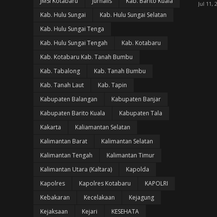
JMSI Kotabaru
Jurnalis
Kab. Barito Kuala
Jul 11, 
Kab. Hulu Sungai
Kab. Hulu Sungai Selatan
Kab. Hulu Sungai Tenga
Kab. Hulu Sungai Tengah
Kab. Kotabaru
Kab. Kotabaru Kab. Tanah Bumbu
Kab. Tabalong
Kab. Tanah Bumbu
Kab. Tanah Laut
Kab. Tapin
Kabupaten Balangan
Kabupaten Banjar
Kabupaten Barito Kuala
Kabupaten Tala
Kakarta
Kaliamantan Selatan
Kalimantan Barat
Kalimantan Selatan
Kalimantan Tengah
Kalimantan Timur
Kalimantan Utara (Kaltara)
Kapolda
Kapolres
Kapolres Kotabaru
KAPOLRI
Kebakaran
Kecelakaan
Kejagung
Kejaksaan
Kejari
KESEHATA