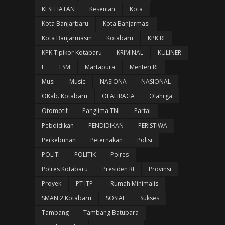
KESEHATAN
Kesenian
Kota
Kota Banjarbaru
Kota Banjarmasi
Kota Banjarmasin
Kotabaru
KPK RI
KPK Tipikor Kotabaru
KRIMINAL
KULINER
L
LSM
Martapura
Menteri RI
Musi
Music
NASIONA
NASIONAL
OKab. Kotabaru
OLAHRAGA
Olahrga
Otomotif
Panglima TNI
Partai
Pebdidikan
PENDIDIKAN
PERISTIWA
Perkebunan
Peternakan
Polisi
POLITI
POLITIK
Polres
Polres Kotabaru
Presiden RI
Provinsi
Proyek
PT ITP .
Rumah Minimalis
SMAN 2 Kotabaru
SOSIAL
Sukses
Tambang
Tambang Batubara