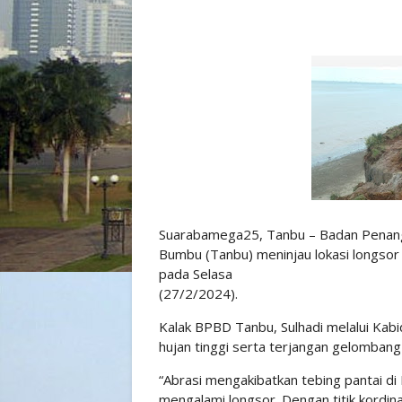
Suarabamega25, Tanbu – Badan Penan
Bumbu (Tanbu) meninjau lokasi longsor 
pada Selasa
(27/2/2024).
Kalak BPBD Tanbu, Sulhadi melalui Kabi
hujan tinggi serta terjangan gelomban
“Abrasi mengakibatkan tebing pantai d
mengalami longsor. Dengan titik kordi