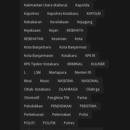
Kalimantan Utara (Kaltara)
Kapolda
Kapolres
Kapolres Kotabaru
KAPOLRI
Kebakaran
Kecelakaan
Kejagung
Kejaksaan
Kejari
KESEHATA
KESEHATAN
Kesenian
Kota
Kota Banjarbaru
Kota Banjarmasi
Kota Banjarmasin
Kotabaru
KPK RI
KPK Tipikor Kotabaru
KRIMINAL
KULINER
L
LSM
Martapura
Menteri RI
Musi
Music
NASIONA
NASIONAL
OKab. Kotabaru
OLAHRAGA
Olahrga
Otomotif
Panglima TNI
Partai
Pebdidikan
PENDIDIKAN
PERISTIWA
Perkebunan
Peternakan
Polisi
POLITI
POLITIK
Polres