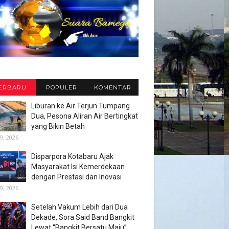
ERBARU
POPULER
KOMENTAR
Liburan ke Air Terjun Tumpang
Dua, Pesona Aliran Air Bertingkat
yang Bikin Betah
9, 2026
Disparpora Kotabaru Ajak
Masyarakat Isi Kemerdekaan
dengan Prestasi dan Inovasi
9, 2026
Setelah Vakum Lebih dari Dua
Dekade, Sora Said Band Bangkit
Lewat “Bangkit Bersatu Maju”