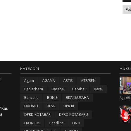
KATEGORI
HUK
I
Agam
AGAMA
ARTIS
ATR/BPN
Banjarbaru
Baraba
Barabai
Barai
Bencana
BISNIS
BISNIS/USAHA
Ago 05,
DAERAH
DESA
DPR RI
 "Kau
ka
DPRD KOTABAR
DPRD KOTABARU
EKONOMI
Headline
HNSI