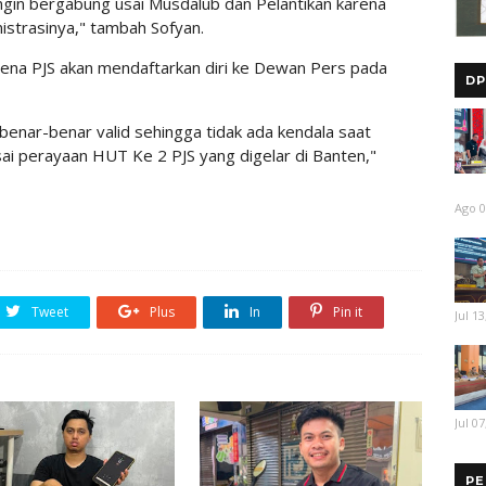
gin bergabung usai Musdalub dan Pelantikan karena
strasinya," tambah Sofyan.
ena PJS akan mendaftarkan diri ke Dewan Pers pada
DP
 benar-benar valid sehingga tidak ada kendala saat
ai perayaan HUT Ke 2 PJS yang digelar di Banten,"
Ago 0
Tweet
Plus
In
Pin it
Jul 13
Jul 07
PE