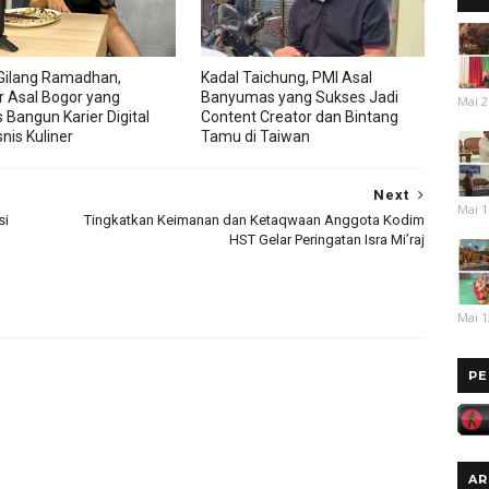
Gilang Ramadhan,
Kadal Taichung, PMI Asal
r Asal Bogor yang
Banyumas yang Sukses Jadi
Mai 2
 Bangun Karier Digital
Content Creator dan Bintang
nis Kuliner
Tamu di Taiwan
Next
Mai 1
si
Tingkatkan Keimanan dan Ketaqwaan Anggota Kodim
HST Gelar Peringatan Isra Mi’raj
Mai 1
PE
AR