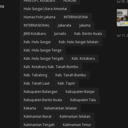
HNSI DPC Kotabaru
HUKUM
Jul 30, 
ans
Hulu Sungai Utara Amuntai
Humas Polri Jakarta
INTERNASIONA
INTERNASIONAL
Jakarata
Jakarta
JMSI Kotabaru
Jurnalis
Kab. Barito Kuala
Jul 11, 
Kab. Hulu Sungai
Kab. Hulu Sungai Selatan
Kab. Hulu Sungai Tenga
Kab. Hulu Sungai Tengah
Kab. Kotabaru
Kab. Kotabaru Kab. Tanah Bumbu
Kab. Tabalong
Kab. Tanah Bumbu
Kab. Tanah Laut
Kab. Tapin
Kabupaten Balangan
Kabupaten Banjar
Kabupaten Barito Kuala
Kabupaten Tala
Kakarta
Kaliamantan Selatan
Kalimantan Barat
Kalimantan Selatan
Kalimantan Tengah
Kalimantan Timur