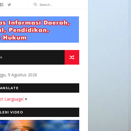
TA
gu, 9 Agustus 2026
N KAMI MEMBANGUN MEDIA YANG AKURAT DAN
ANSLATE
ect Language
▼
LERI VIDEO