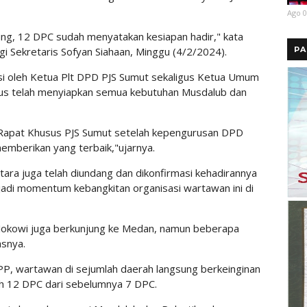
Ago 0
ng, 12 DPC sudah menyatakan kesiapan hadir," kata
PA
gi Sekretaris Sofyan Siahaan, Minggu (4/2/2024).
si oleh Ketua Plt DPD PJS Sumut sekaligus Ketua Umum
us telah menyiapkan semua kebutuhan Musdalub dan
 Rapat Khusus PJS Sumut setelah kepengurusan DPD
memberikan yang terbaik,"ujarnya.
ara juga telah diundang dan dikonfirmasi kehadirannya
jadi momentum kebangkitan organisasi wartawan ini di
 Jokowi juga berkunjung ke Medan, namun beberapa
asnya.
PP, wartawan di sejumlah daerah langsung berkeinginan
ah 12 DPC dari sebelumnya 7 DPC.