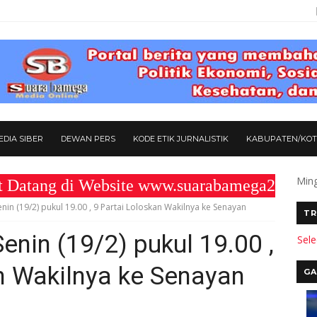
DIA SIBER
DEWAN PERS
KODE ETIK JURNALISTIK
KABUPATEN/KO
Ming
g di Website www.suarabamega25.com " KO
nin (19/2) pukul 19.00 , 9 Partai Loloskan Wakilnya ke Senayan
TR
enin (19/2) pukul 19.00 ,
Sel
n Wakilnya ke Senayan
GA