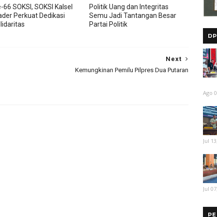
-66 SOKSI, SOKSI Kalsel
Politik Uang dan Integritas
ader Perkuat Dedikasi
Semu Jadi Tantangan Besar
lidaritas
Partai Politik
DP
Next
Kemungkinan Pemilu Pilpres Dua Putaran
Ago 0
Jul 13
Jul 07
PE