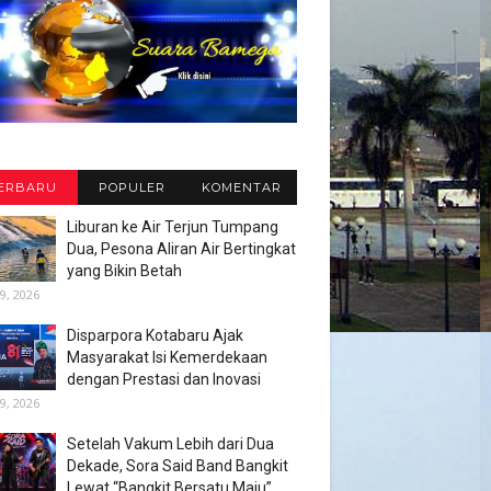
ERBARU
POPULER
KOMENTAR
Liburan ke Air Terjun Tumpang
Dua, Pesona Aliran Air Bertingkat
yang Bikin Betah
9, 2026
Disparpora Kotabaru Ajak
Masyarakat Isi Kemerdekaan
dengan Prestasi dan Inovasi
9, 2026
Setelah Vakum Lebih dari Dua
Dekade, Sora Said Band Bangkit
Lewat “Bangkit Bersatu Maju”