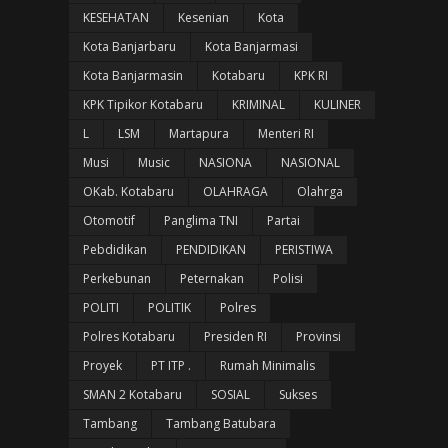
KESEHATAN
Kesenian
Kota
Kota Banjarbaru
Kota Banjarmasi
Kota Banjarmasin
Kotabaru
KPK RI
KPK Tipikor Kotabaru
KRIMINAL
KULINER
L
LSM
Martapura
Menteri RI
Musi
Music
NASIONA
NASIONAL
OKab. Kotabaru
OLAHRAGA
Olahrga
Otomotif
Panglima TNI
Partai
Pebdidikan
PENDIDIKAN
PERISTIWA
Perkebunan
Peternakan
Polisi
POLITI
POLITIK
Polres
Polres Kotabaru
Presiden RI
Provinsi
Proyek
PT ITP .
Rumah Minimalis
SMAN 2 Kotabaru
SOSIAL
Sukses
Tambang
Tambang Batubara