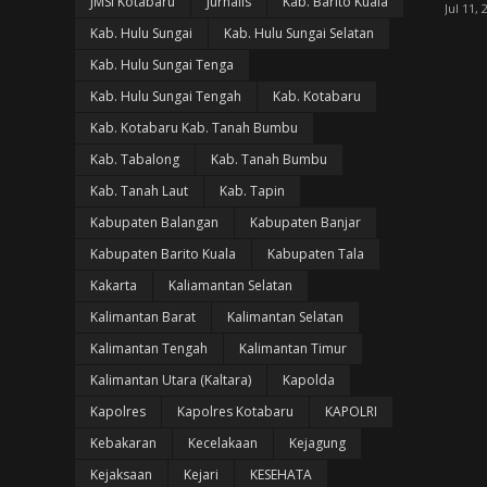
JMSI Kotabaru
Jurnalis
Kab. Barito Kuala
Jul 11, 
Kab. Hulu Sungai
Kab. Hulu Sungai Selatan
Kab. Hulu Sungai Tenga
Kab. Hulu Sungai Tengah
Kab. Kotabaru
Kab. Kotabaru Kab. Tanah Bumbu
Kab. Tabalong
Kab. Tanah Bumbu
Kab. Tanah Laut
Kab. Tapin
Kabupaten Balangan
Kabupaten Banjar
Kabupaten Barito Kuala
Kabupaten Tala
Kakarta
Kaliamantan Selatan
Kalimantan Barat
Kalimantan Selatan
Kalimantan Tengah
Kalimantan Timur
Kalimantan Utara (Kaltara)
Kapolda
Kapolres
Kapolres Kotabaru
KAPOLRI
Kebakaran
Kecelakaan
Kejagung
Kejaksaan
Kejari
KESEHATA