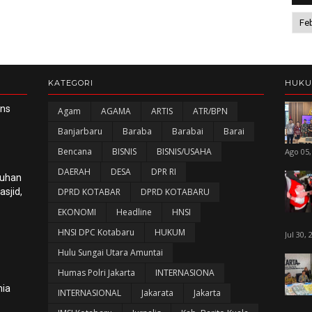
KATEGORI
HUK
ans
Agam
AGAMA
ARTIS
ATR/BPN
Banjarbaru
Baraba
Barabai
Barai
Bencana
BISNIS
BISNIS/USAHA
Ago 05,
DAERAH
DESA
DPR RI
luhan
sjid,
DPRD KOTABAR
DPRD KOTABARU
EKONOMI
Headline
HNSI
HNSI DPC Kotabaru
HUKUM
Jul 30, 
Hulu Sungai Utara Amuntai
Humas Polri Jakarta
INTERNASIONA
nia
INTERNASIONAL
Jakarata
Jakarta