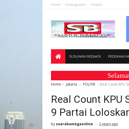
Home
Tentang kami
Contact
SUSUNAN REDAKSI
PEDOMAN ME
Selamat Datan
Home
Jakarta
POLITIK
Real Count KPU Se
Real Count KPU S
9 Partai Loloska
by
suarabamegaonline
2 years ago