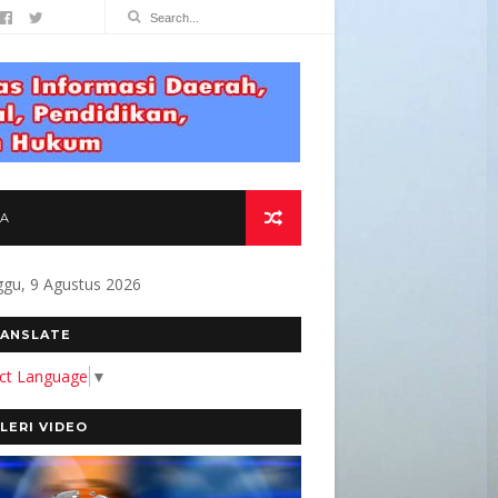
TA
gu, 9 Agustus 2026
MITMEN KAMI MEMBANGUN MEDIA YANG AKURA
ANSLATE
ect Language
▼
LERI VIDEO