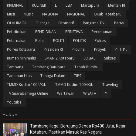
KRIMINAL
KULINER
L
LSM
Martapura
Menteri RI
Musi
Music
NASIONA
NASIONAL
OKab. Kotabaru
OLAHRAGA
Olahrga
Otomotif
Panglima TNI
Partai
Pebdidikan
PENDIDIKAN
PERISTIWA
Perkebunan
Peternakan
Polisi
POLITI
POLITIK
Polres
Polres Kotabaru
Presiden RI
Provinsi
Proyek
PT ITP .
Rumah Minimalis
SMAN 2 Kotabaru
SOSIAL
Sukses
Tambang
Tambang Batubara
Tanah Bumbu
Tanaman Hias
Tenaga Dalam
TIPS
TMMD Kodim 1004/Ktb
TMMD Kodim 1004Ktb
Traveling
TV Suarabamega Online
Wartawan
WISATA
Y
Youtube
HUKUM
Tambang Ilegal Berujung Denda Rp400 Juta, Kejari
Kotabaru Pastikan Masuk Kas Negara