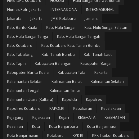
HNSI DPC Kotabaru
HUKUM
Hulu Sungai Utara Amuntai
Humas Polri Jakarta
INTERNASIONA
INTERNASIONAL
Jakarata
Jakarta
JMSI Kotabaru
Jurnalis
Kab. Barito Kuala
Kab. Hulu Sungai
Kab. Hulu Sungai Selatan
Kab. Hulu Sungai Tenga
Kab. Hulu Sungai Tengah
Kab. Kotabaru
Kab. Kotabaru Kab. Tanah Bumbu
Kab. Tabalong
Kab. Tanah Bumbu
Kab. Tanah Laut
Kab. Tapin
Kabupaten Balangan
Kabupaten Banjar
Kabupaten Barito Kuala
Kabupaten Tala
Kakarta
Kaliamantan Selatan
Kalimantan Barat
Kalimantan Selatan
Kalimantan Tengah
Kalimantan Timur
Kalimantan Utara (Kaltara)
Kapolda
Kapolres
Kapolres Kotabaru
KAPOLRI
Kebakaran
Kecelakaan
Kejagung
Kejaksaan
Kejari
KESEHATA
KESEHATAN
Kesenian
Kota
Kota Banjarbaru
Kota Banjarmasi
Kota Banjarmasin
Kotabaru
KPK RI
KPK Tipikor Kotabaru