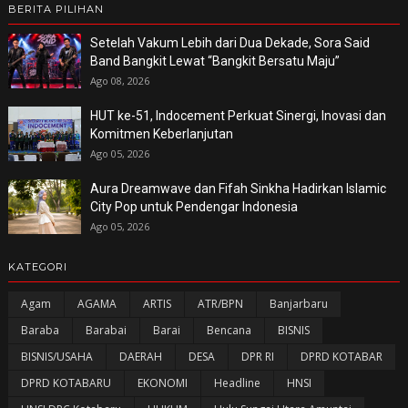
BERITA PILIHAN
Setelah Vakum Lebih dari Dua Dekade, Sora Said
Band Bangkit Lewat “Bangkit Bersatu Maju”
Ago 08, 2026
HUT ke-51, Indocement Perkuat Sinergi, Inovasi dan
Komitmen Keberlanjutan
Ago 05, 2026
Aura Dreamwave dan Fifah Sinkha Hadirkan Islamic
City Pop untuk Pendengar Indonesia
Ago 05, 2026
KATEGORI
Agam
AGAMA
ARTIS
ATR/BPN
Banjarbaru
Baraba
Barabai
Barai
Bencana
BISNIS
BISNIS/USAHA
DAERAH
DESA
DPR RI
DPRD KOTABAR
DPRD KOTABARU
EKONOMI
Headline
HNSI