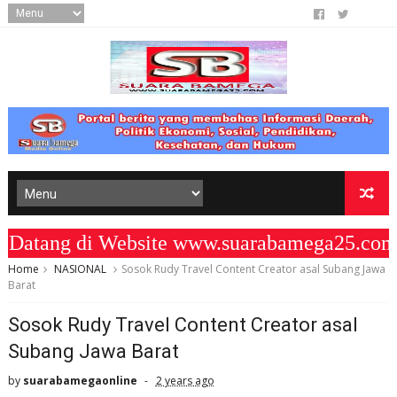
atang di Website www.suarabamega25.com 
Home
NASIONAL
Sosok Rudy Travel Content Creator asal Subang Jawa
Barat
Sosok Rudy Travel Content Creator asal
Subang Jawa Barat
by
suarabamegaonline
2 years ago