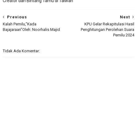
Creator dan Bintang Tamu di Taiwan
Previous
Next
Kalah Pemilu,"Kada
KPU Gelar Rekapitulasi Hasil
Bajajaraan"Oleh: Noorhalis Majid
Penghitungan Perolehan Suara
Pemilu 2024
Tidak Ada Komentar: