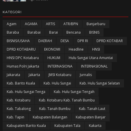
KATEGORI
Agam
AGAMA
ARTIS
ATR/BPN
Banjarbaru
Baraba
Barabai
Barai
Bencana
BISNIS
BISNIS/USAHA
DAERAH
DESA
DPR RI
DPRD KOTABAR
DPRD KOTABARU
EKONOMI
Headline
HNSI
HNSI DPC Kotabaru
HUKUM
Hulu Sungai Utara Amuntai
Humas Polri Jakarta
INTERNASIONA
INTERNASIONAL
Jakarata
Jakarta
JMSI Kotabaru
Jurnalis
Kab. Barito Kuala
Kab. Hulu Sungai
Kab. Hulu Sungai Selatan
Kab. Hulu Sungai Tenga
Kab. Hulu Sungai Tengah
Kab. Kotabaru
Kab. Kotabaru Kab. Tanah Bumbu
Kab. Tabalong
Kab. Tanah Bumbu
Kab. Tanah Laut
Kab. Tapin
Kabupaten Balangan
Kabupaten Banjar
Kabupaten Barito Kuala
Kabupaten Tala
Kakarta