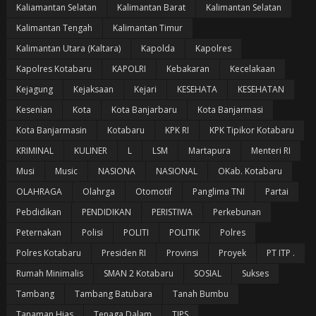
Kaliamantan Selatan
Kalimantan Barat
Kalimantan Selatan
Kalimantan Tengah
Kalimantan Timur
Kalimantan Utara (Kaltara)
Kapolda
Kapolres
Kapolres Kotabaru
KAPOLRI
Kebakaran
Kecelakaan
Kejagung
Kejaksaan
Kejari
KESEHATA
KESEHATAN
Kesenian
Kota
Kota Banjarbaru
Kota Banjarmasi
Kota Banjarmasin
Kotabaru
KPK RI
KPK Tipikor Kotabaru
KRIMINAL
KULINER
L
LSM
Martapura
Menteri RI
Musi
Music
NASIONA
NASIONAL
OKab. Kotabaru
OLAHRAGA
Olahrga
Otomotif
Panglima TNI
Partai
Pebdidikan
PENDIDIKAN
PERISTIWA
Perkebunan
Peternakan
Polisi
POLITI
POLITIK
Polres
Polres Kotabaru
Presiden RI
Provinsi
Proyek
PT ITP .
Rumah Minimalis
SMAN 2 Kotabaru
SOSIAL
Sukses
Tambang
Tambang Batubara
Tanah Bumbu
Tanaman Hias
Tenaga Dalam
TIPS