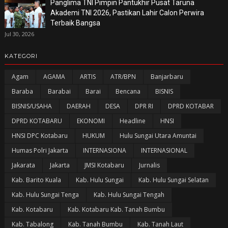
Panglima TNI Pimpin Pantukhir Pusat Taruna
Akademi TNI 2026, Pastikan Lahir Calon Perwira
Terbaik Bangsa
Jul 30, 2026
KATEGORI
Agam
AGAMA
ARTIS
ATR/BPN
Banjarbaru
Baraba
Barabai
Barai
Bencana
BISNIS
BISNIS/USAHA
DAERAH
DESA
DPR RI
DPRD KOTABAR
DPRD KOTABARU
EKONOMI
Headline
HNSI
HNSI DPC Kotabaru
HUKUM
Hulu Sungai Utara Amuntai
Humas Polri Jakarta
INTERNASIONA
INTERNASIONAL
Jakarata
Jakarta
JMSI Kotabaru
Jurnalis
Kab. Barito Kuala
Kab. Hulu Sungai
Kab. Hulu Sungai Selatan
Kab. Hulu Sungai Tenga
Kab. Hulu Sungai Tengah
Kab. Kotabaru
Kab. Kotabaru Kab. Tanah Bumbu
Kab. Tabalong
Kab. Tanah Bumbu
Kab. Tanah Laut