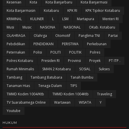
Kesenian
Kota
Kota Banjarbaru
Kota Banjarmasi
Kota Banjarmasin
Kotabaru
KPK RI
KPK Tipikor Kotabaru
KRIMINAL
KULINER
L
LSM
Martapura
Menteri RI
Musi
Music
NASIONA
NASIONAL
OKab. Kotabaru
OLAHRAGA
Olahrga
Otomotif
Panglima TNI
Partai
Pebdidikan
PENDIDIKAN
PERISTIWA
Perkebunan
Peternakan
Polisi
POLITI
POLITIK
Polres
Polres Kotabaru
Presiden RI
Provinsi
Proyek
PT ITP .
Rumah Minimalis
SMAN 2 Kotabaru
SOSIAL
Sukses
Tambang
Tambang Batubara
Tanah Bumbu
Tanaman Hias
Tenaga Dalam
TIPS
TMMD Kodim 1004/Ktb
TMMD Kodim 1004Ktb
Traveling
TV Suarabamega Online
Wartawan
WISATA
Y
Youtube
HUKUM