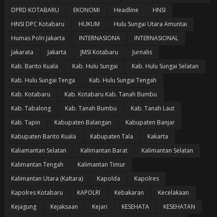
DPRD KOTABARU
EKONOMI
Headline
HNSI
HNSI DPC Kotabaru
HUKUM
Hulu Sungai Utara Amuntai
Humas Polri Jakarta
INTERNASIONA
INTERNASIONAL
Jakarata
Jakarta
JMSI Kotabaru
Jurnalis
Kab. Barito Kuala
Kab. Hulu Sungai
Kab. Hulu Sungai Selatan
Kab. Hulu Sungai Tenga
Kab. Hulu Sungai Tengah
Kab. Kotabaru
Kab. Kotabaru Kab. Tanah Bumbu
Kab. Tabalong
Kab. Tanah Bumbu
Kab. Tanah Laut
Kab. Tapin
Kabupaten Balangan
Kabupaten Banjar
Kabupaten Barito Kuala
Kabupaten Tala
Kakarta
Kaliamantan Selatan
Kalimantan Barat
Kalimantan Selatan
Kalimantan Tengah
Kalimantan Timur
Kalimantan Utara (Kaltara)
Kapolda
Kapolres
Kapolres Kotabaru
KAPOLRI
Kebakaran
Kecelakaan
Kejagung
Kejaksaan
Kejari
KESEHATA
KESEHATAN