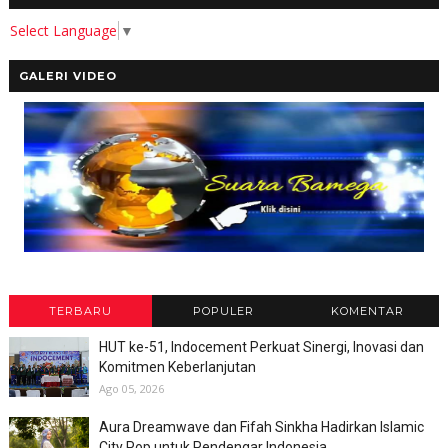
Select Language
▼
GALERI VIDEO
TERBARU
POPULER
KOMENTAR
HUT ke-51, Indocement Perkuat Sinergi, Inovasi dan
Komitmen Keberlanjutan
Ago 05, 2026
Aura Dreamwave dan Fifah Sinkha Hadirkan Islamic
City Pop untuk Pendengar Indonesia