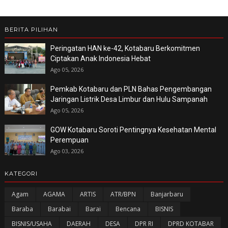
BERITA PILIHAN
Peringatan HAN ke-42, Kotabaru Berkomitmen
Ciptakan Anak Indonesia Hebat
Ago 05, 2026
Pemkab Kotabaru dan PLN Bahas Pengembangan
Jaringan Listrik Desa Limbur dan Hulu Sampanah
Ago 05, 2026
GOW Kotabaru Soroti Pentingnya Kesehatan Mental
Perempuan
Ago 03, 2026
KATEGORI
Agam
AGAMA
ARTIS
ATR/BPN
Banjarbaru
Baraba
Barabai
Barai
Bencana
BISNIS
BISNIS/USAHA
DAERAH
DESA
DPR RI
DPRD KOTABAR