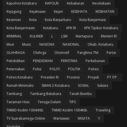
Kapolres Kotabaru
KAPOLRI
Kebakaran
Kecelakaan
Kejagung
Kejaksaan
Kejari
KESEHATA
KESEHATAN
Kesenian
Kota
Kota Banjarbaru
Kota Banjarmasi
Kota Banjarmasin
Kotabaru
KPK RI
KPK Tipikor Kotabaru
KRIMINAL
KULINER
L
LSM
Martapura
Menteri RI
Musi
Music
NASIONA
NASIONAL
OKab. Kotabaru
OLAHRAGA
Olahrga
Otomotif
Panglima TNI
Partai
Pebdidikan
PENDIDIKAN
PERISTIWA
Perkebunan
Peternakan
Polisi
POLITI
POLITIK
Polres
Polres Kotabaru
Presiden RI
Provinsi
Proyek
PT ITP .
Rumah Minimalis
SMAN 2 Kotabaru
SOSIAL
Sukses
Tambang
Tambang Batubara
Tanah Bumbu
Tanaman Hias
Tenaga Dalam
TIPS
TMMD Kodim 1004/Ktb
TMMD Kodim 1004Ktb
Traveling
TV Suarabamega Online
Wartawan
WISATA
Y
Youtube