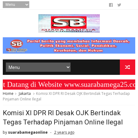
atang di Website www.suarabamega25.com
Home
Jakarta
Komisi XI DPR RI Desak OJK Bertindak Tegas Terhadap
Pinjaman Online Ilegal
Komisi XI DPR RI Desak OJK Bertindak
Tegas Terhadap Pinjaman Online Ilegal
by
suarabamegaonline
2 years ago