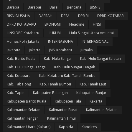
Baraba
Barabai
Barai
Bencana
BISNIS
BISNIS/USAHA
DAERAH
DESA
DPR RI
DPRD KOTABAR
DPRD KOTABARU
EKONOMI
Headline
HNSI
HNSI DPC Kotabaru
HUKUM
Hulu Sungai Utara Amuntai
Humas Polri Jakarta
INTERNASIONA
INTERNASIONAL
Jakarata
Jakarta
JMSI Kotabaru
Jurnalis
Kab. Barito Kuala
Kab. Hulu Sungai
Kab. Hulu Sungai Selatan
Kab. Hulu Sungai Tenga
Kab. Hulu Sungai Tengah
Kab. Kotabaru
Kab. Kotabaru Kab. Tanah Bumbu
Kab. Tabalong
Kab. Tanah Bumbu
Kab. Tanah Laut
Kab. Tapin
Kabupaten Balangan
Kabupaten Banjar
Kabupaten Barito Kuala
Kabupaten Tala
Kakarta
Kaliamantan Selatan
Kalimantan Barat
Kalimantan Selatan
Kalimantan Tengah
Kalimantan Timur
Kalimantan Utara (Kaltara)
Kapolda
Kapolres