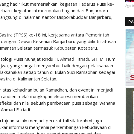
ang hadir ikut memeriahkan kegiatan Tadarus Puisi ke-
Ago 0
rbaru, kegiatan ini merupakan bagian dari Banjarbaru
langsung di halaman Kantor Disporabudpar Banjarbaru,
PA
 Sastra (TPSS) ke-18 ini, kerjasama antara Pemerintah
 dengan Dewan Kesenian Banjarbaru yang diikuti ratusan
limantan Selatan termasuk Kabupaten Kotabaru.
tologi Puisi Munajat Rindu H. Ahmad Fitriadi, SH. M. Hum
Najwa, yang sangat menyambut baik dengan pelaksanaan
dilaksanakan setiap tahun di Bulan Suci Ramadhan sebagai
astra di Kalimantan Selatan.
r atas kehadiran bulan Ramadhan, dan event ini menjadi
n audien melalui ungkapan ekspresi memberikan
fleksi dan nilai sebuah pembacaan puisi sebagai wahana
Ahmad Fitriadi.
tujuan selain menjadi pererat tali silaturahmi juga
tukar informasi mengenai perkembangan kebudayaan di
upaten Kotabaru juga sangat mengapresiasi dan