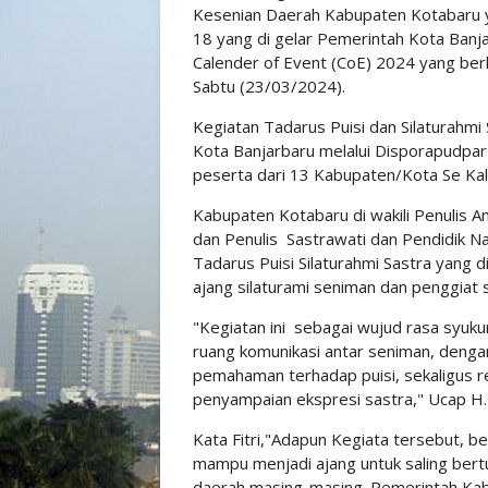
Kesenian Daerah Kabupaten Kotabaru y
18 yang di gelar Pemerintah Kota Banja
Calender of Event (CoE) 2024 yang ber
Sabtu (23/03/2024).
Kegiatan Tadarus Puisi dan Silaturahmi
Kota Banjarbaru melalui Disporapudpar
peserta dari 13 Kabupaten/Kota Se Ka
Kabupaten Kotabaru di wakili Penulis An
dan Penulis Sastrawati dan Pendidik 
Tadarus Puisi Silaturahmi Sastra yang 
ajang silaturami seniman dan penggiat s
"Kegiatan ini sebagai wujud rasa syuku
ruang komunikasi antar seniman, denga
pemahaman terhadap puisi, sekaligus re
penyampaian ekspresi sastra," Ucap H. 
Kata Fitri,"Adapun Kegiata tersebut, ber
mampu menjadi ajang untuk saling ber
daerah masing-masing. Pemerintah Kab