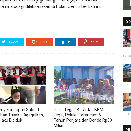
 ini apalagi dilaksanakan di bulan penuh berkah ini.
DP
Tweet
Plus
In
Pin it
Ago 0
Jul 13
enyelundupan Sabu di
Polisi Tegas Berantas BBM
Jul 07
han Trisakti Digagalkan,
Ilegal, Pelaku Terancam 6
laku Diciduk
Tahun Penjara dan Denda Rp60
Miliar
PE