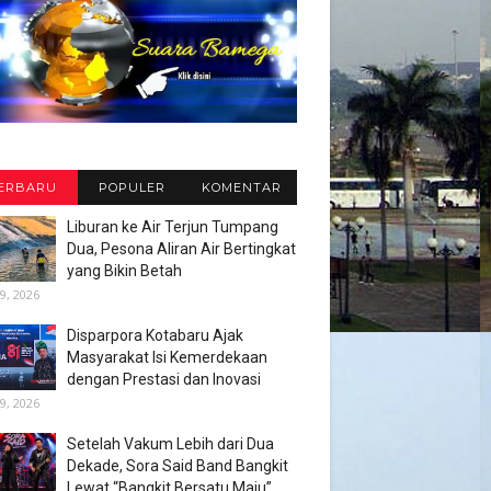
ERBARU
POPULER
KOMENTAR
Liburan ke Air Terjun Tumpang
Dua, Pesona Aliran Air Bertingkat
yang Bikin Betah
9, 2026
Disparpora Kotabaru Ajak
Masyarakat Isi Kemerdekaan
dengan Prestasi dan Inovasi
9, 2026
Setelah Vakum Lebih dari Dua
Dekade, Sora Said Band Bangkit
Lewat “Bangkit Bersatu Maju”