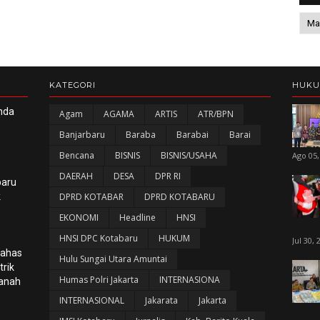
KATEGORI
HUK
nda
Agam
AGAMA
ARTIS
ATR/BPN
Banjarbaru
Baraba
Barabai
Barai
Bencana
BISNIS
BISNIS/USAHA
Ago 05,
DAERAH
DESA
DPR RI
baru
k
DPRD KOTABAR
DPRD KOTABARU
EKONOMI
Headline
HNSI
HNSI DPC Kotabaru
HUKUM
Jul 30, 
Bahas
Hulu Sungai Utara Amuntai
rik
Humas Polri Jakarta
INTERNASIONA
panah
INTERNASIONAL
Jakarata
Jakarta