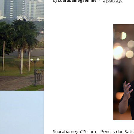
by
suarabamegaonline
2 years ago
Suarabamega25.com - Penulis dan Sats