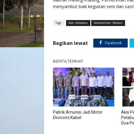
menyambut baik kegiatan seni dan sastra
Tags :
Kab. Kotabaru
Kaliamantan Selatan
Bagikan lewat
Facebook
BERITA TERKAIT
Pabrik Amunisi Jadi Motor
Aksi P
Ekonomi Kalsel
Pelabu
Dua Pe