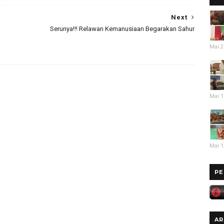
Next
Serunya!!! Relawan Kemanusiaan Begarakan Sahur
Mai 2
Mai 1
Mai 1
PE
AR