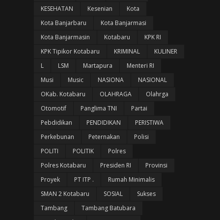
KESEHATAN
Kesenian
Kota
Kota Banjarbaru
Kota Banjarmasi
Kota Banjarmasin
Kotabaru
KPK RI
KPK Tipikor Kotabaru
KRIMINAL
KULINER
L
LSM
Martapura
Menteri RI
Musi
Music
NASIONA
NASIONAL
OKab. Kotabaru
OLAHRAGA
Olahrga
Otomotif
Panglima TNI
Partai
Pebdidikan
PENDIDIKAN
PERISTIWA
Perkebunan
Peternakan
Polisi
POLITI
POLITIK
Polres
Polres Kotabaru
Presiden RI
Provinsi
Proyek
PT ITP .
Rumah Minimalis
SMAN 2 Kotabaru
SOSIAL
Sukses
Tambang
Tambang Batubara