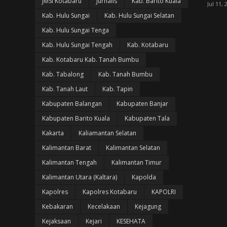
JMSI Kotabaru
Jurnalis
Kab. Barito Kuala
Jul 11, 
Kab. Hulu Sungai
Kab. Hulu Sungai Selatan
Kab. Hulu Sungai Tenga
Kab. Hulu Sungai Tengah
Kab. Kotabaru
Kab. Kotabaru Kab. Tanah Bumbu
Kab. Tabalong
Kab. Tanah Bumbu
Kab. Tanah Laut
Kab. Tapin
Kabupaten Balangan
Kabupaten Banjar
Kabupaten Barito Kuala
Kabupaten Tala
Kakarta
Kaliamantan Selatan
Kalimantan Barat
Kalimantan Selatan
Kalimantan Tengah
Kalimantan Timur
Kalimantan Utara (Kaltara)
Kapolda
Kapolres
Kapolres Kotabaru
KAPOLRI
Kebakaran
Kecelakaan
Kejagung
Kejaksaan
Kejari
KESEHATA