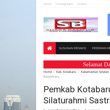
Home
Tentang kami
Contact
SUSUNAN REDAKSI
PEDOMAN ME
Selamat Datang d
Home
Kab. Kotabaru
Kaliamantan Selatan
Banjarbaru
Pemkab Kotabaru
Silaturahmi Sastr