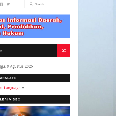
TA
gu, 9 Agustus 2026
MEN KAMI MEMBANGUN MEDIA YANG AKURAT D
ANSLATE
ect Language
▼
LERI VIDEO