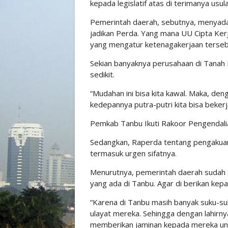
kepada legislatif atas di terimanya usu
Pemerintah daerah, sebutnya, menyadar
jadikan Perda. Yang mana UU Cipta Ker
yang mengatur ketenagakerjaan terseb
Sekian banyaknya perusahaan di Tanah 
sedikit.
“Mudahan ini bisa kita kawal. Maka, den
kedepannya putra-putri kita bisa bekerj
Pemkab Tanbu Ikuti Rakoor Pengendalia
Sedangkan, Raperda tentang pengakuan
termasuk urgen sifatnya.
Menurutnya, pemerintah daerah sudah se
yang ada di Tanbu. Agar di berikan kep
“Karena di Tanbu masih banyak suku-su
ulayat mereka. Sehingga dengan lahirny
memberikan jaminan kepada mereka unt