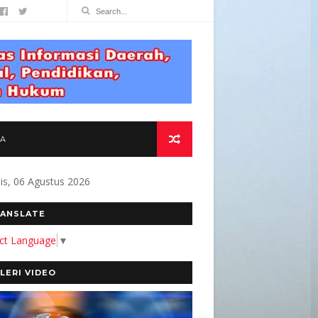
TA
s, 06 Agustus 2026
MITMEN KAMI MEMBANGUN MEDIA YANG AKURA
ANSLATE
ect Language
▼
LERI VIDEO