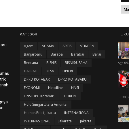
KATEGORI
HUK
baru
Agam
AGAMA
ARTIS
ATR/BPN
k
Banjarbaru
Baraba
Barabai
Barai
Bencana
BISNIS
BISNIS/USAHA
Ago 05,
DAERAH
DESA
DPR RI
Bahas
rik
DPRD KOTABAR
DPRD KOTABARU
panah
EKONOMI
Headline
HNSI
HNSI DPC Kotabaru
HUKUM
Jul 30, 
gnya
Hulu Sungai Utara Amuntai
an
Humas Polri Jakarta
INTERNASIONA
INTERNASIONAL
Jakarata
Jakarta