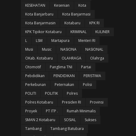
KESEHATAN
Kesenian
Kota
Kota Banjarbaru
Kota Banjarmasi
Kota Banjarmasin
Kotabaru
KPK RI
KPK Tipikor Kotabaru
KRIMINAL
KULINER
L
LSM
Martapura
Menteri RI
Musi
Music
NASIONA
NASIONAL
OKab. Kotabaru
OLAHRAGA
Olahrga
Otomotif
Panglima TNI
Partai
Pebdidikan
PENDIDIKAN
PERISTIWA
Perkebunan
Peternakan
Polisi
POLITI
POLITIK
Polres
Polres Kotabaru
Presiden RI
Provinsi
Proyek
PT ITP .
Rumah Minimalis
SMAN 2 Kotabaru
SOSIAL
Sukses
Tambang
Tambang Batubara