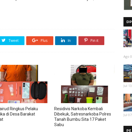
DP
Tweet
Plus
In
Pin it
Ago 0
Jul 13
airud Ringkus Pelaku
Residivis Narkoba Kembali
ika di Desa Barakat
Dibekuk, Satresnarkoba Polres
Jul 07
at
Tanah Bumbu Sita 17 Paket
Sabu
PE