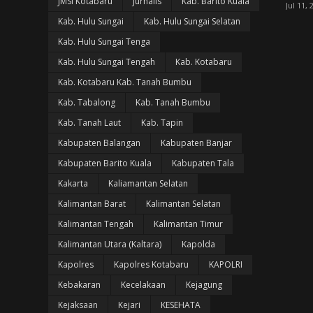
JMSI Kotabaru
Jurnalis
Kab. Barito Kuala
Jul 11, 
Kab. Hulu Sungai
Kab. Hulu Sungai Selatan
Kab. Hulu Sungai Tenga
Kab. Hulu Sungai Tengah
Kab. Kotabaru
Kab. Kotabaru Kab. Tanah Bumbu
Kab. Tabalong
Kab. Tanah Bumbu
Kab. Tanah Laut
Kab. Tapin
Kabupaten Balangan
Kabupaten Banjar
Kabupaten Barito Kuala
Kabupaten Tala
Kakarta
Kaliamantan Selatan
Kalimantan Barat
Kalimantan Selatan
Kalimantan Tengah
Kalimantan Timur
Kalimantan Utara (Kaltara)
Kapolda
Kapolres
Kapolres Kotabaru
KAPOLRI
Kebakaran
Kecelakaan
Kejagung
Kejaksaan
Kejari
KESEHATA