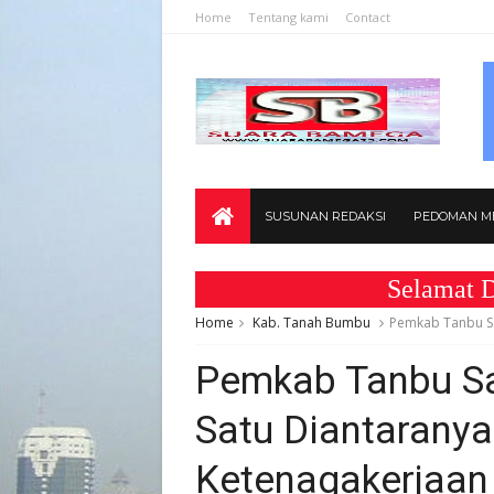
Home
Tentang kami
Contact
SUSUNAN REDAKSI
PEDOMAN ME
Selamat Datan
Home
Kab. Tanah Bumbu
Pemkab Tanbu Sa
Pemkab Tanbu S
Satu Diantaranya
Ketenagakerjaan