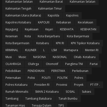
Kaliamantan Selatan
Kalimantan Barat
Kalimantan Selatan
Kalimantan Tengah
Kalimantan Timur
Kalimantan Utara (Kaltara)
Kapolda
Kapolres
Kapolres Kotabaru
KAPOLRI
Kebakaran
Kecelakaan
Kejagung
Kejaksaan
Kejari
KESEHATA
KESEHATAN
Kesenian
Kota
Kota Banjarbaru
Kota Banjarmasi
Kota Banjarmasin
Kotabaru
KPK RI
KPK Tipikor Kotabaru
KRIMINAL
KULINER
L
LSM
Martapura
Menteri RI
Musi
Music
NASIONA
NASIONAL
OKab. Kotabaru
OLAHRAGA
Olahrga
Otomotif
Panglima TNI
Partai
Pebdidikan
PENDIDIKAN
PERISTIWA
Perkebunan
Peternakan
Polisi
POLITI
POLITIK
Polres
Polres Kotabaru
Presiden RI
Provinsi
Proyek
PT ITP .
Rumah Minimalis
SMAN 2 Kotabaru
SOSIAL
Sukses
Tambang
Tambang Batubara
Tanah Bumbu
Tanaman Hias
Tenaga Dalam
TIPS