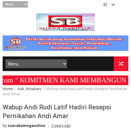
om " KOMITMEN KAMI MEMBANGUN MEDIA YAN
Home
Kab. Kotabaru
Wabup Andi Rudi Latif Hadiri Resepsi Pernikahan
Andi Amar
Wabup Andi Rudi Latif Hadiri Resepsi
Pernikahan Andi Amar
by
suarabamegaonline
2 years ago