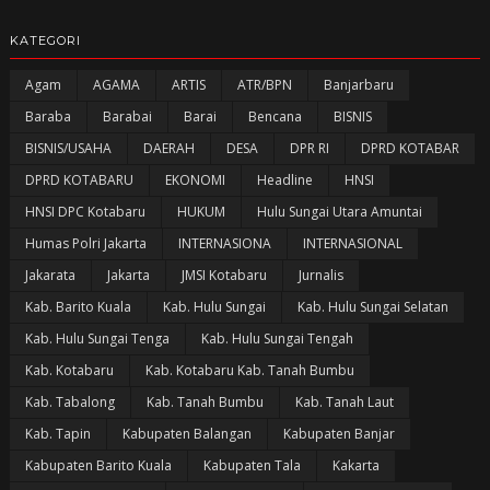
KATEGORI
Agam
AGAMA
ARTIS
ATR/BPN
Banjarbaru
Baraba
Barabai
Barai
Bencana
BISNIS
BISNIS/USAHA
DAERAH
DESA
DPR RI
DPRD KOTABAR
DPRD KOTABARU
EKONOMI
Headline
HNSI
HNSI DPC Kotabaru
HUKUM
Hulu Sungai Utara Amuntai
Humas Polri Jakarta
INTERNASIONA
INTERNASIONAL
Jakarata
Jakarta
JMSI Kotabaru
Jurnalis
Kab. Barito Kuala
Kab. Hulu Sungai
Kab. Hulu Sungai Selatan
Kab. Hulu Sungai Tenga
Kab. Hulu Sungai Tengah
Kab. Kotabaru
Kab. Kotabaru Kab. Tanah Bumbu
Kab. Tabalong
Kab. Tanah Bumbu
Kab. Tanah Laut
Kab. Tapin
Kabupaten Balangan
Kabupaten Banjar
Kabupaten Barito Kuala
Kabupaten Tala
Kakarta