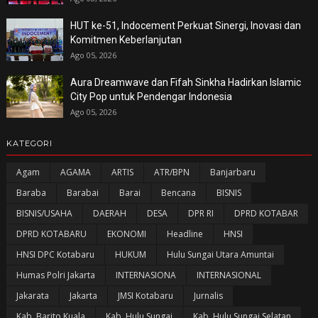
HUT ke-51, Indocement Perkuat Sinergi, Inovasi dan
Komitmen Keberlanjutan
Ago 05, 2026
Aura Dreamwave dan Fifah Sinkha Hadirkan Islamic
City Pop untuk Pendengar Indonesia
Ago 05, 2026
KATEGORI
Agam
AGAMA
ARTIS
ATR/BPN
Banjarbaru
Baraba
Barabai
Barai
Bencana
BISNIS
BISNIS/USAHA
DAERAH
DESA
DPR RI
DPRD KOTABAR
DPRD KOTABARU
EKONOMI
Headline
HNSI
HNSI DPC Kotabaru
HUKUM
Hulu Sungai Utara Amuntai
Humas Polri Jakarta
INTERNASIONA
INTERNASIONAL
Jakarata
Jakarta
JMSI Kotabaru
Jurnalis
Kab. Barito Kuala
Kab. Hulu Sungai
Kab. Hulu Sungai Selatan