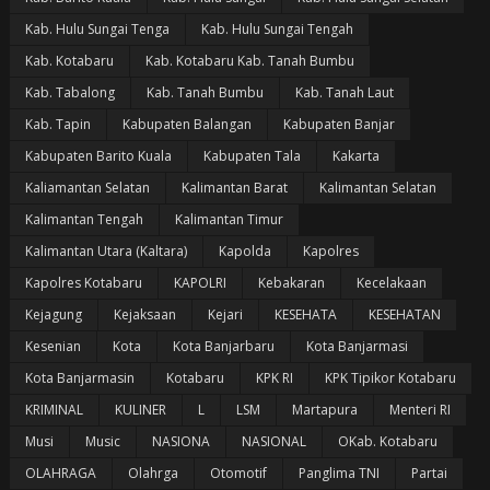
Kab. Hulu Sungai Tenga
Kab. Hulu Sungai Tengah
Kab. Kotabaru
Kab. Kotabaru Kab. Tanah Bumbu
Kab. Tabalong
Kab. Tanah Bumbu
Kab. Tanah Laut
Kab. Tapin
Kabupaten Balangan
Kabupaten Banjar
Kabupaten Barito Kuala
Kabupaten Tala
Kakarta
Kaliamantan Selatan
Kalimantan Barat
Kalimantan Selatan
Kalimantan Tengah
Kalimantan Timur
Kalimantan Utara (Kaltara)
Kapolda
Kapolres
Kapolres Kotabaru
KAPOLRI
Kebakaran
Kecelakaan
Kejagung
Kejaksaan
Kejari
KESEHATA
KESEHATAN
Kesenian
Kota
Kota Banjarbaru
Kota Banjarmasi
Kota Banjarmasin
Kotabaru
KPK RI
KPK Tipikor Kotabaru
KRIMINAL
KULINER
L
LSM
Martapura
Menteri RI
Musi
Music
NASIONA
NASIONAL
OKab. Kotabaru
OLAHRAGA
Olahrga
Otomotif
Panglima TNI
Partai