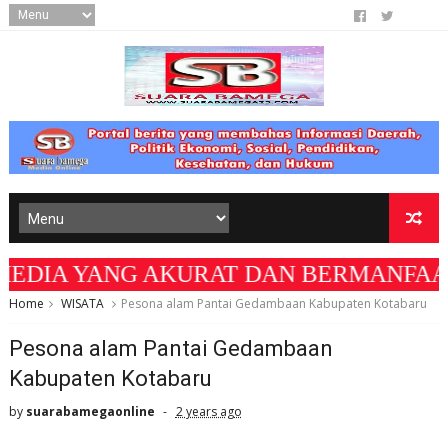
G AKURAT DAN BERMANFAAT BAGI MASYARAKA
Home
WISATA
Pesona alam Pantai Gedambaan Kabupaten Kotabaru
Pesona alam Pantai Gedambaan
Kabupaten Kotabaru
by
suarabamegaonline
2 years ago