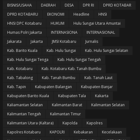
BISNIS/USAHA
DAERAH
DESA
DPR RI
DPRD KOTABAR
DPRD KOTABARU
EKONOMI
Headline
HNSI
HNSI DPC Kotabaru
HUKUM
Hulu Sungai Utara Amuntai
Humas Polri Jakarta
INTERNASIONA
INTERNASIONAL
Jakarata
Jakarta
JMSI Kotabaru
Jurnalis
Kab. Barito Kuala
Kab. Hulu Sungai
Kab. Hulu Sungai Selatan
Kab. Hulu Sungai Tenga
Kab. Hulu Sungai Tengah
Kab. Kotabaru
Kab. Kotabaru Kab. Tanah Bumbu
Kab. Tabalong
Kab. Tanah Bumbu
Kab. Tanah Laut
Kab. Tapin
Kabupaten Balangan
Kabupaten Banjar
Kabupaten Barito Kuala
Kabupaten Tala
Kakarta
Kaliamantan Selatan
Kalimantan Barat
Kalimantan Selatan
Kalimantan Tengah
Kalimantan Timur
Kalimantan Utara (Kaltara)
Kapolda
Kapolres
Kapolres Kotabaru
KAPOLRI
Kebakaran
Kecelakaan