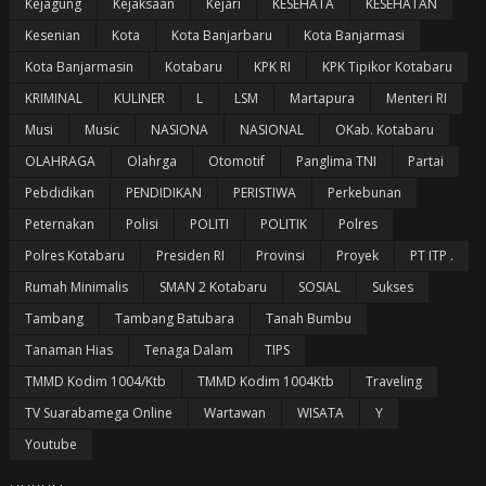
Kejagung
Kejaksaan
Kejari
KESEHATA
KESEHATAN
Kesenian
Kota
Kota Banjarbaru
Kota Banjarmasi
Kota Banjarmasin
Kotabaru
KPK RI
KPK Tipikor Kotabaru
KRIMINAL
KULINER
L
LSM
Martapura
Menteri RI
Musi
Music
NASIONA
NASIONAL
OKab. Kotabaru
OLAHRAGA
Olahrga
Otomotif
Panglima TNI
Partai
Pebdidikan
PENDIDIKAN
PERISTIWA
Perkebunan
Peternakan
Polisi
POLITI
POLITIK
Polres
Polres Kotabaru
Presiden RI
Provinsi
Proyek
PT ITP .
Rumah Minimalis
SMAN 2 Kotabaru
SOSIAL
Sukses
Tambang
Tambang Batubara
Tanah Bumbu
Tanaman Hias
Tenaga Dalam
TIPS
TMMD Kodim 1004/Ktb
TMMD Kodim 1004Ktb
Traveling
TV Suarabamega Online
Wartawan
WISATA
Y
Youtube