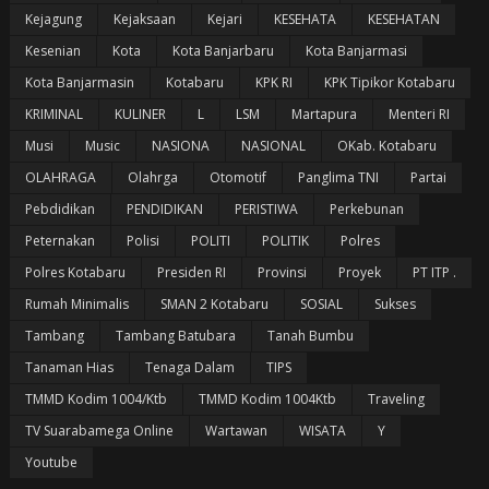
Kejagung
Kejaksaan
Kejari
KESEHATA
KESEHATAN
Kesenian
Kota
Kota Banjarbaru
Kota Banjarmasi
Kota Banjarmasin
Kotabaru
KPK RI
KPK Tipikor Kotabaru
KRIMINAL
KULINER
L
LSM
Martapura
Menteri RI
Musi
Music
NASIONA
NASIONAL
OKab. Kotabaru
OLAHRAGA
Olahrga
Otomotif
Panglima TNI
Partai
Pebdidikan
PENDIDIKAN
PERISTIWA
Perkebunan
Peternakan
Polisi
POLITI
POLITIK
Polres
Polres Kotabaru
Presiden RI
Provinsi
Proyek
PT ITP .
Rumah Minimalis
SMAN 2 Kotabaru
SOSIAL
Sukses
Tambang
Tambang Batubara
Tanah Bumbu
Tanaman Hias
Tenaga Dalam
TIPS
TMMD Kodim 1004/Ktb
TMMD Kodim 1004Ktb
Traveling
TV Suarabamega Online
Wartawan
WISATA
Y
Youtube