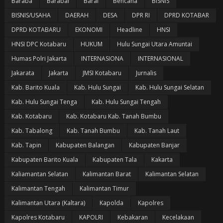
Baraba
Barabai
Barai
Bencana
BISNIS
BISNIS/USAHA
DAERAH
DESA
DPR RI
DPRD KOTABAR
DPRD KOTABARU
EKONOMI
Headline
HNSI
HNSI DPC Kotabaru
HUKUM
Hulu Sungai Utara Amuntai
Humas Polri Jakarta
INTERNASIONA
INTERNASIONAL
Jakarata
Jakarta
JMSI Kotabaru
Jurnalis
Kab. Barito Kuala
Kab. Hulu Sungai
Kab. Hulu Sungai Selatan
Kab. Hulu Sungai Tenga
Kab. Hulu Sungai Tengah
Kab. Kotabaru
Kab. Kotabaru Kab. Tanah Bumbu
Kab. Tabalong
Kab. Tanah Bumbu
Kab. Tanah Laut
Kab. Tapin
Kabupaten Balangan
Kabupaten Banjar
Kabupaten Barito Kuala
Kabupaten Tala
Kakarta
Kaliamantan Selatan
Kalimantan Barat
Kalimantan Selatan
Kalimantan Tengah
Kalimantan Timur
Kalimantan Utara (Kaltara)
Kapolda
Kapolres
Kapolres Kotabaru
KAPOLRI
Kebakaran
Kecelakaan