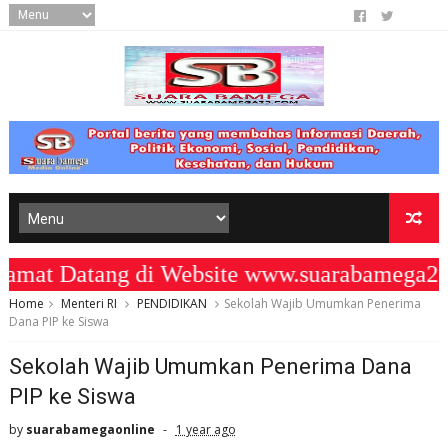
t Datang di Website www.suarabamega25.
Home
Menteri RI
PENDIDIKAN
Sekolah Wajib Umumkan Penerima
Dana PIP ke Siswa
Sekolah Wajib Umumkan Penerima Dana
PIP ke Siswa
by
suarabamegaonline
1 year ago