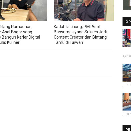
DP
Gilang Ramadhan,
Kadal Taichung, PMI Asal
r Asal Bogor yang
Banyumas yang Sukses Jadi
 Bangun Karier Digital
Content Creator dan Bintang
nis Kuliner
Tamu di Taiwan
Ago 0
Jul 13
Jul 07
PE