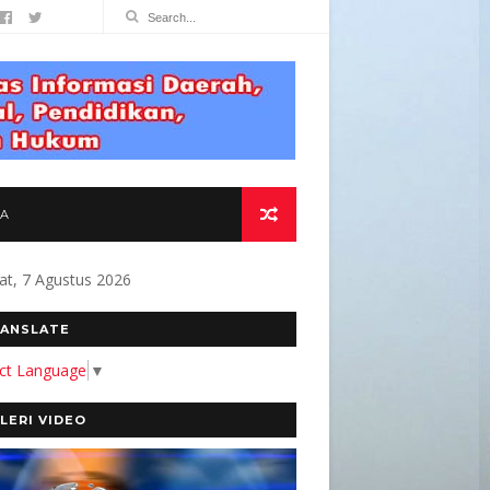
TA
at, 7 Agustus 2026
om " KOMITMEN KAMI MEMBANGUN MEDIA YANG
ANSLATE
ect Language
▼
LERI VIDEO