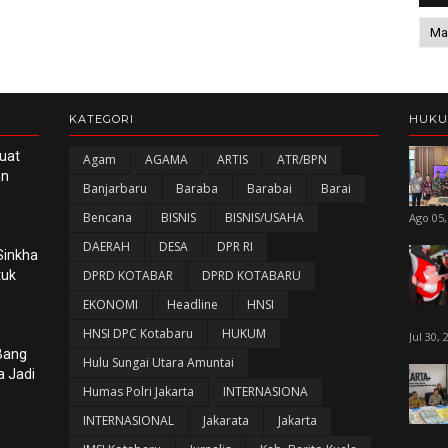
KATEGORI
HUK
uat
Agam
AGAMA
ARTIS
ATR/BPN
en
Banjarbaru
Baraba
Barabai
Barai
Bencana
BISNIS
BISNIS/USAHA
Ago 05,
DAERAH
DESA
DPR RI
Sinkha
tuk
DPRD KOTABAR
DPRD KOTABARU
EKONOMI
Headline
HNSI
HNSI DPC Kotabaru
HUKUM
Jul 30, 
 Bang
Hulu Sungai Utara Amuntai
a Jadi
Humas Polri Jakarta
INTERNASIONA
INTERNASIONAL
Jakarata
Jakarta