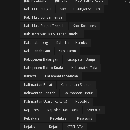
JMSI Kotabaru
Jurnalis
Kab. Barito Kuala
Jul 11, 
Kab. Hulu Sungai
Kab. Hulu Sungai Selatan
Kab. Hulu Sungai Tenga
Kab. Hulu Sungai Tengah
Kab. Kotabaru
Kab. Kotabaru Kab. Tanah Bumbu
Kab. Tabalong
Kab. Tanah Bumbu
Kab. Tanah Laut
Kab. Tapin
Kabupaten Balangan
Kabupaten Banjar
Kabupaten Barito Kuala
Kabupaten Tala
Kakarta
Kaliamantan Selatan
Kalimantan Barat
Kalimantan Selatan
Kalimantan Tengah
Kalimantan Timur
Kalimantan Utara (Kaltara)
Kapolda
Kapolres
Kapolres Kotabaru
KAPOLRI
Kebakaran
Kecelakaan
Kejagung
Kejaksaan
Kejari
KESEHATA