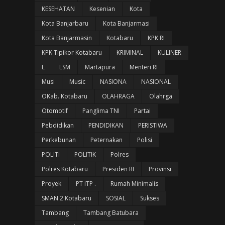
KESEHATAN
Kesenian
Kota
Kota Banjarbaru
Kota Banjarmasi
Kota Banjarmasin
Kotabaru
KPK RI
KPK Tipikor Kotabaru
KRIMINAL
KULINER
L
LSM
Martapura
Menteri RI
Musi
Music
NASIONA
NASIONAL
OKab. Kotabaru
OLAHRAGA
Olahrga
Otomotif
Panglima TNI
Partai
Pebdidikan
PENDIDIKAN
PERISTIWA
Perkebunan
Peternakan
Polisi
POLITI
POLITIK
Polres
Polres Kotabaru
Presiden RI
Provinsi
Proyek
PT ITP .
Rumah Minimalis
SMAN 2 Kotabaru
SOSIAL
Sukses
Tambang
Tambang Batubara