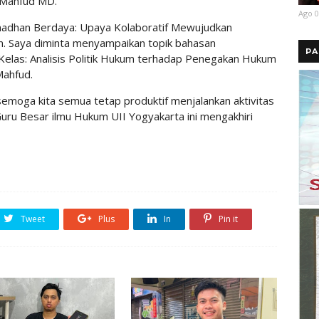
f Mahfud MD.
Ago 0
adhan Berdaya: Upaya Kolaboratif Mewujudkan
n. Saya diminta menyampaikan topik bahasan
PA
elas: Analisis Politik Hukum terhadap Penegakan Hukum
Mahfud.
emoga kita semua tetap produktif menjalankan aktivitas
uru Besar ilmu Hukum UII Yogyakarta ini mengakhiri
Tweet
Plus
In
Pin it