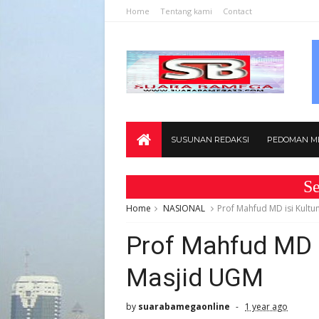
Home
Tentang kami
Contact
SUSUNAN REDAKSI
PEDOMAN ME
Selamat
Home
NASIONAL
Prof Mahfud MD isi Kult
Prof Mahfud MD 
Masjid UGM
by
suarabamegaonline
1 year ago