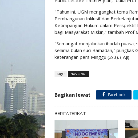
Public Lecture 1446 Hijriah," buka Pro
"Tahun ini, UGM mengangkat tema Ram
Pembangunan Inklusif dan Berkelanjuta
Ketimpangan Hukum dalam Perspektif K
bagi Masyarakat Miskin," tambah Prof 
"Semangat menjalankan ibadah puasa, s
selama bulan suci Ramadan," pungkas G
keterangan pers Minggu (2/3). ( Aji)
Tags :
NASIONAL
Bagikan lewat
Facebook
BERITA TERKAIT