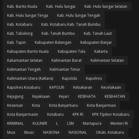
Kab. Barito Kuala
Kab. Hulu Sungai
Kab. Hulu Sungai Selatan
Kab. Hulu Sungai Tenga
Kab. Hulu Sungai Tengah
Kab. Kotabaru
Kab. Kotabaru Kab. Tanah Bumbu
Kab. Tabalong
Kab. Tanah Bumbu
Kab. Tanah Laut
Kab. Tapin
Kabupaten Balangan
Kabupaten Banjar
Kabupaten Barito Kuala
Kabupaten Tala
Kakarta
Kaliamantan Selatan
Kalimantan Barat
Kalimantan Selatan
Kalimantan Tengah
Kalimantan Timur
Kalimantan Utara (Kaltara)
Kapolda
Kapolres
Kapolres Kotabaru
KAPOLRI
Kebakaran
Kecelakaan
Kejagung
Kejaksaan
Kejari
KESEHATA
KESEHATAN
Kesenian
Kota
Kota Banjarbaru
Kota Banjarmasi
Kota Banjarmasin
Kotabaru
KPK RI
KPK Tipikor Kotabaru
KRIMINAL
KULINER
L
LSM
Martapura
Menteri RI
Musi
Music
NASIONA
NASIONAL
OKab. Kotabaru