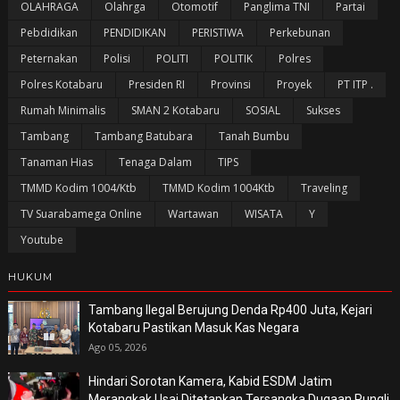
OLAHRAGA
Olahrga
Otomotif
Panglima TNI
Partai
Pebdidikan
PENDIDIKAN
PERISTIWA
Perkebunan
Peternakan
Polisi
POLITI
POLITIK
Polres
Polres Kotabaru
Presiden RI
Provinsi
Proyek
PT ITP .
Rumah Minimalis
SMAN 2 Kotabaru
SOSIAL
Sukses
Tambang
Tambang Batubara
Tanah Bumbu
Tanaman Hias
Tenaga Dalam
TIPS
TMMD Kodim 1004/Ktb
TMMD Kodim 1004Ktb
Traveling
TV Suarabamega Online
Wartawan
WISATA
Y
Youtube
HUKUM
Tambang Ilegal Berujung Denda Rp400 Juta, Kejari
Kotabaru Pastikan Masuk Kas Negara
Ago 05, 2026
Hindari Sorotan Kamera, Kabid ESDM Jatim
Merangkak Usai Ditetapkan Tersangka Dugaan Pungli