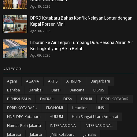
Ago 10, 2026
DPRD Kotabaru Bahas Konflik Nelayan Lontar dengan
Kapal Porsen Mini
Ago 10, 2026
Liburan ke Air Terjun Tumpang Dua, Pesona Aliran Air
Bertingkat yang Bikin Betah
Ago 09, 2026
KATEGORI
Agam
AGAMA
ARTIS
ATR/BPN
Banjarbaru
Baraba
Barabai
Barai
Bencana
BISNIS
BISNIS/USAHA
DAERAH
DESA
DPR RI
DPRD KOTABAR
DPRD KOTABARU
EKONOMI
Headline
HNSI
HNSI DPC Kotabaru
HUKUM
Hulu Sungai Utara Amuntai
Humas Polri Jakarta
INTERNASIONA
INTERNASIONAL
Jakarata
Jakarta
JMSI Kotabaru
Jurnalis