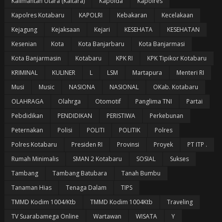
Kalimantan Utara (Kaltara)
Kapolda
Kapolres
Kapolres Kotabaru
KAPOLRI
Kebakaran
Kecelakaan
Kejagung
Kejaksaan
Kejari
KESEHATA
KESEHATAN
Kesenian
Kota
Kota Banjarbaru
Kota Banjarmasi
Kota Banjarmasin
Kotabaru
KPK RI
KPK Tipikor Kotabaru
KRIMINAL
KULINER
L
LSM
Martapura
Menteri RI
Musi
Music
NASIONA
NASIONAL
OKab. Kotabaru
OLAHRAGA
Olahrga
Otomotif
Panglima TNI
Partai
Pebdidikan
PENDIDIKAN
PERISTIWA
Perkebunan
Peternakan
Polisi
POLITI
POLITIK
Polres
Polres Kotabaru
Presiden RI
Provinsi
Proyek
PT ITP .
Rumah Minimalis
SMAN 2 Kotabaru
SOSIAL
Sukses
Tambang
Tambang Batubara
Tanah Bumbu
Tanaman Hias
Tenaga Dalam
TIPS
TMMD Kodim 1004/Ktb
TMMD Kodim 1004Ktb
Traveling
TV Suarabamega Online
Wartawan
WISATA
Y