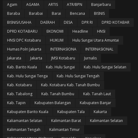
Agam
AGAMA
ARTIS
ATR/BPN
Banjarbaru
Baraba
Barabai
Barai
Bencana
BISNIS
BISNIS/USAHA
DAERAH
DESA
DPR RI
DPRD KOTABAR
DPRD KOTABARU
EKONOMI
Headline
HNSI
HNSI DPC Kotabaru
HUKUM
Hulu Sungai Utara Amuntai
Humas Polri Jakarta
INTERNASIONA
INTERNASIONAL
Jakarata
Jakarta
JMSI Kotabaru
Jurnalis
Kab. Barito Kuala
Kab. Hulu Sungai
Kab. Hulu Sungai Selatan
Kab. Hulu Sungai Tenga
Kab. Hulu Sungai Tengah
Kab. Kotabaru
Kab. Kotabaru Kab. Tanah Bumbu
Kab. Tabalong
Kab. Tanah Bumbu
Kab. Tanah Laut
Kab. Tapin
Kabupaten Balangan
Kabupaten Banjar
Kabupaten Barito Kuala
Kabupaten Tala
Kakarta
Kaliamantan Selatan
Kalimantan Barat
Kalimantan Selatan
Kalimantan Tengah
Kalimantan Timur