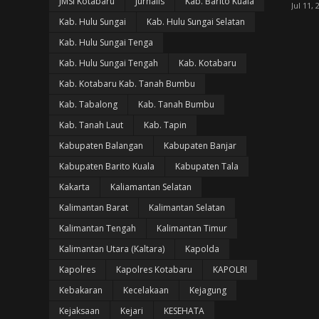
JMSI Kotabaru
Jurnalis
Kab. Barito Kuala
Jul 11, 
Kab. Hulu Sungai
Kab. Hulu Sungai Selatan
Kab. Hulu Sungai Tenga
Kab. Hulu Sungai Tengah
Kab. Kotabaru
Kab. Kotabaru Kab. Tanah Bumbu
Kab. Tabalong
Kab. Tanah Bumbu
Kab. Tanah Laut
Kab. Tapin
Kabupaten Balangan
Kabupaten Banjar
Kabupaten Barito Kuala
Kabupaten Tala
Kakarta
Kaliamantan Selatan
Kalimantan Barat
Kalimantan Selatan
Kalimantan Tengah
Kalimantan Timur
Kalimantan Utara (Kaltara)
Kapolda
Kapolres
Kapolres Kotabaru
KAPOLRI
Kebakaran
Kecelakaan
Kejagung
Kejaksaan
Kejari
KESEHATA