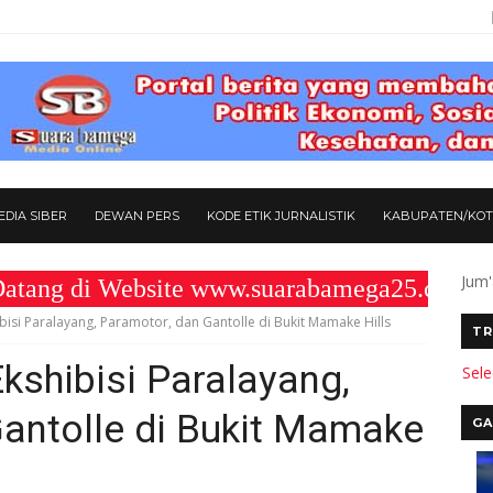
DIA SIBER
DEWAN PERS
KODE ETIK JURNALISTIK
KABUPATEN/KO
Jum'
di Website www.suarabamega25.com " KOMI
bisi Paralayang, Paramotor, dan Gantolle di Bukit Mamake Hills
TR
kshibisi Paralayang,
Sel
antolle di Bukit Mamake
GA