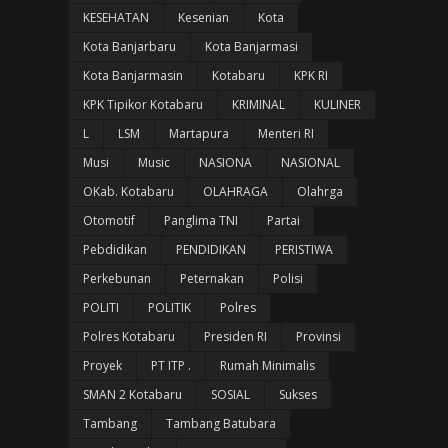
KESEHATAN
Kesenian
Kota
Kota Banjarbaru
Kota Banjarmasi
Kota Banjarmasin
Kotabaru
KPK RI
KPK Tipikor Kotabaru
KRIMINAL
KULINER
L
LSM
Martapura
Menteri RI
Musi
Music
NASIONA
NASIONAL
OKab. Kotabaru
OLAHRAGA
Olahrga
Otomotif
Panglima TNI
Partai
Pebdidikan
PENDIDIKAN
PERISTIWA
Perkebunan
Peternakan
Polisi
POLITI
POLITIK
Polres
Polres Kotabaru
Presiden RI
Provinsi
Proyek
PT ITP .
Rumah Minimalis
SMAN 2 Kotabaru
SOSIAL
Sukses
Tambang
Tambang Batubara