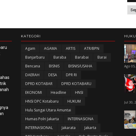
KATEGORI
HUK
baru
Agam
AGAMA
ARTIS
ATR/BPN
k
Banjarbaru
Baraba
Barabai
Barai
Bencana
BISNIS
BISNIS/USAHA
Ago 05,
DAERAH
DESA
DPR RI
Bahas
rik
DPRD KOTABAR
DPRD KOTABARU
panah
EKONOMI
Headline
HNSI
HNSI DPC Kotabaru
HUKUM
Jul 30, 
gnya
Hulu Sungai Utara Amuntai
an
Humas Polri Jakarta
INTERNASIONA
INTERNASIONAL
Jakarata
Jakarta