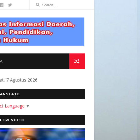
TA
at, 7 Agustus 2026
TMEN KAMI MEMBANGUN MEDIA YANG AKURAT 
ANSLATE
ect Language
▼
LERI VIDEO