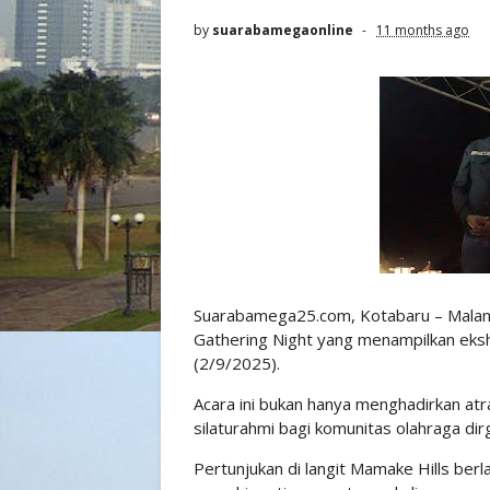
by
suarabamegaonline
11 months ago
Suarabamega25.com, Kotabaru – Malam 
Gathering Night yang menampilkan ekshi
(2/9/2025).
Acara ini bukan hanya menghadirkan atra
silaturahmi bagi komunitas olahraga dir
Pertunjukan di langit Mamake Hills be