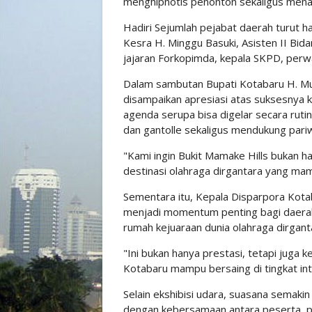
menghipnotis penonton sekaligus menam
Hadiri Sejumlah pejabat daerah turut h
Kesra H. Minggu Basuki, Asisten II B
jajaran Forkopimda, kepala SKPD, perwa
Dalam sambutan Bupati Kotabaru H. Muh
disampaikan apresiasi atas suksesnya k
agenda serupa bisa digelar secara ruti
dan gantolle sekaligus mendukung pari
"Kami ingin Bukit Mamake Hills bukan h
destinasi olahraga dirgantara yang ma
Sementara itu, Kepala Disparpora Kot
menjadi momentum penting bagi daerah
rumah kejuaraan dunia olahraga dirgan
"Ini bukan hanya prestasi, tetapi juga
Kotabaru mampu bersaing di tingkat inte
Selain ekshibisi udara, suasana semaki
dengan kebersamaan antara peserta, pa