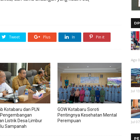
DP
Tweet
Plus
In
Pin it
Ago 0
Jul 13
b Kotabaru dan PLN
GOW Kotabaru Soroti
 Pengembangan
Pentingnya Kesehatan Mental
an Listrik Desa Limbur
Perempuan
Jul 07
ulu Sampanah
PE