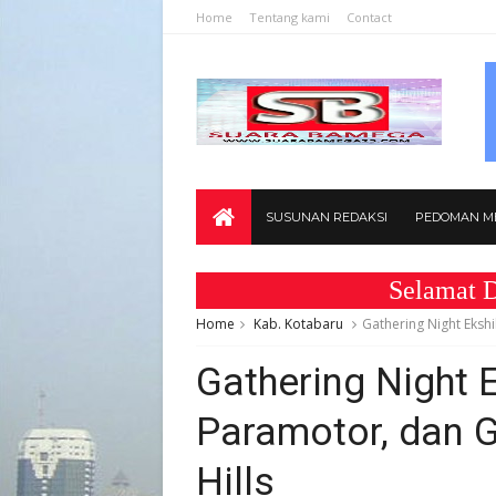
Home
Tentang kami
Contact
SUSUNAN REDAKSI
PEDOMAN ME
Selamat Datang 
Home
Kab. Kotabaru
Gathering Night Ekshi
Gathering Night E
Paramotor, dan G
Hills