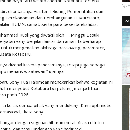
bah daya tarik wisata andalan Kotabaru tersebut.
Ago 0
adir, di antaranya Asisten I Bidang Pemerintahan dan
idang Perekonomian dan Pembangunan H. Murdianto,
PA
kilan BUMN, camat, serta para peserta ekshibisi.
ammad Rusli yang diwakili oleh H. Minggu Basuki,
egiatan yang berjalan lancar dan aman. Ia berharap
n untuk mengenalkan olahraga paralayang, paramotor,
wisata Kotabaru.
anya dikenal karena panoramanya, tetapi juga sebagai
mpu menarik wisatawan,” ujarnya.
abaru Sony Tua Halomoan menekankan bahwa kegiatan ini
. Ia menyebut Kotabaru berpeluang menjadi tuan
tara pada 2026.
 kerja keras semua pihak yang mendukung. Kami optimistis
rnasional,” kata Sony.
n hangat dengan suguhan hiburan musik. Acara ditutup
nitia, dan tamu undangan yang hadir.red(