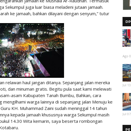
 mengarahkan jamaah ke Mushala Ar-Raudhah. Termasuk
 Sekumpul juga luar biasa meladeni jutaan jamaah.
arah ke jamaah, bahkan dilayani dengan senyum,” tutur
DP
Ago 0
 relawan haul jangan ditanya. Sepanjang jalan mereka
Jul 13
ti, dan minuman gratis. Begitu pula saat kami melewati
p, Asam-asam Kabupaten Tanah Bumbu, Bahkan, cara
g mengilhami warga lainnya di sepanjang jalan Menuju ke
 Guru KH. Muhammad Zaini sudah meninggal 14 tahun
Jul 07
annya kepada jamaah khususnya warga Sekumpul masih
, pukul 14.30 Wita kemarin, saya beserta rombongan
Kotabaru.
PE