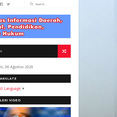
TA
s, 06 Agustus 2026
N KAMI MEMBANGUN MEDIA YANG AKURAT DAN
ANSLATE
ect Language
▼
LERI VIDEO