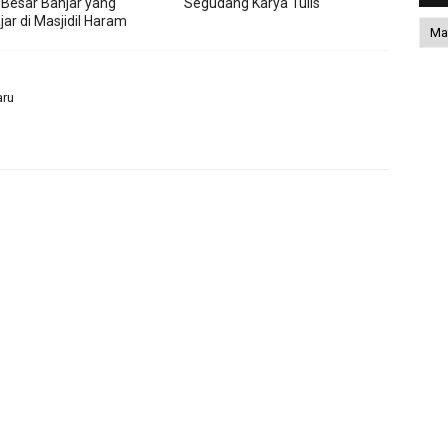
Besar Banjar yang
Segudang Karya Tulis
ar di Masjidil Haram
aru