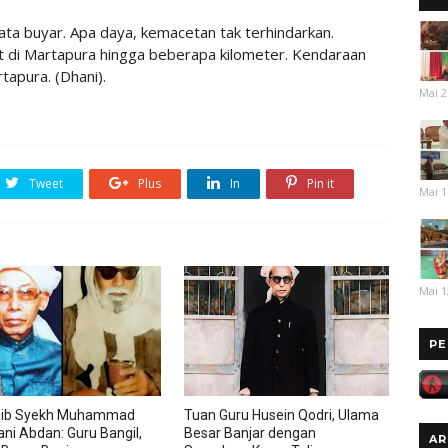
ta buyar. Apa daya, kemacetan tak terhindarkan.
 di Martapura hingga beberapa kilometer. Kendaraan
apura. (Dhani).
Mai 2
Tweet
Plus
In
Pin it
Mai 1
Mai 1
PE
ib Syekh Muhammad
Tuan Guru Husein Qodri, Ulama
ni Abdan: Guru Bangil,
Besar Banjar dengan
AR