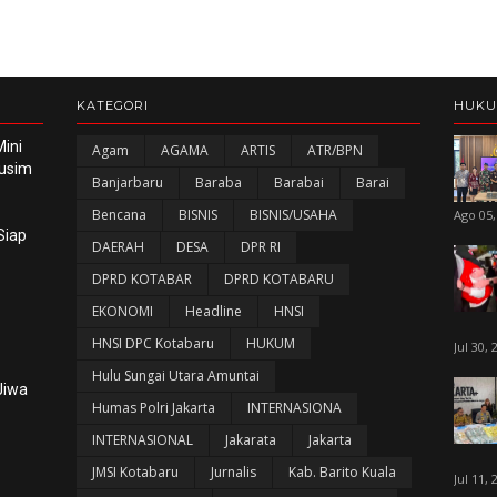
KATEGORI
HUK
ini
Agam
AGAMA
ARTIS
ATR/BPN
Musim
Banjarbaru
Baraba
Barabai
Barai
Bencana
BISNIS
BISNIS/USAHA
Ago 05,
Siap
DAERAH
DESA
DPR RI
DPRD KOTABAR
DPRD KOTABARU
EKONOMI
Headline
HNSI
HNSI DPC Kotabaru
HUKUM
Jul 30, 
Hulu Sungai Utara Amuntai
Jiwa
Humas Polri Jakarta
INTERNASIONA
INTERNASIONAL
Jakarata
Jakarta
JMSI Kotabaru
Jurnalis
Kab. Barito Kuala
Jul 11, 