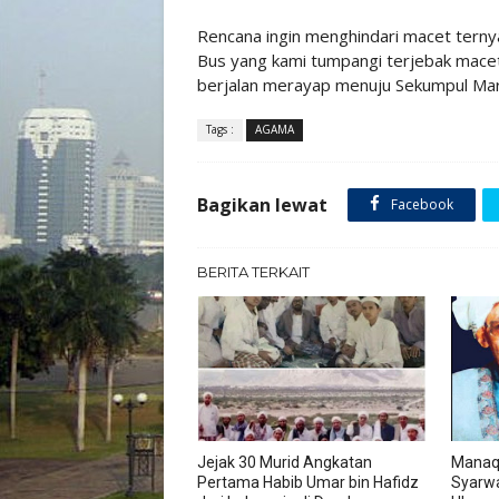
Rencana ingin menghindari macet ternya
Bus yang kami tumpangi terjebak macet
berjalan merayap menuju Sekumpul Mart
Tags :
AGAMA
Bagikan lewat
Facebook
BERITA TERKAIT
Jejak 30 Murid Angkatan
Manaq
Pertama Habib Umar bin Hafidz
Syarwa