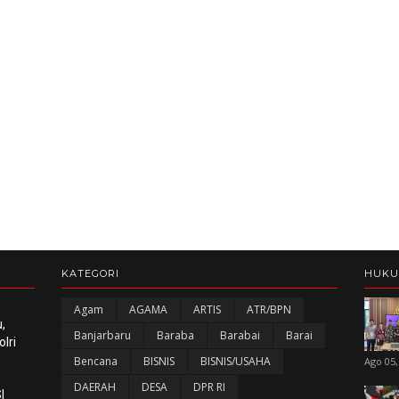
KATEGORI
HUK
Agam
AGAMA
ARTIS
ATR/BPN
,
Banjarbaru
Baraba
Barabai
Barai
lri
Bencana
BISNIS
BISNIS/USAHA
Ago 05,
DAERAH
DESA
DPR RI
I