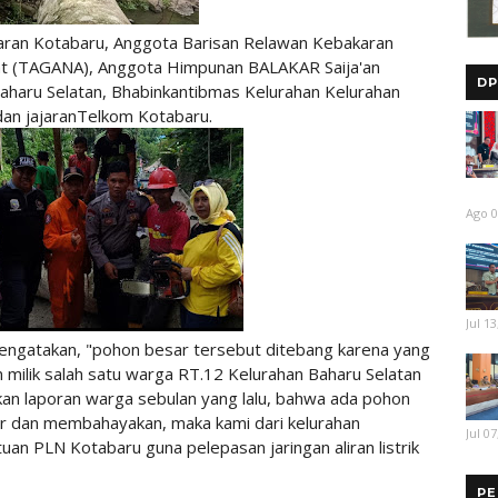
aran Kotabaru, Anggota Barisan Relawan Kebakaran
at (TAGANA), Anggota Himpunan BALAKAR Saija'an
DP
Baharu Selatan, Bhabinkantibmas Kelurahan Kelurahan
dan jajaranTelkom Kotabaru.
Ago 0
Jul 13
engatakan, "pohon besar tersebut ditebang karena yang
ilik salah satu warga RT.12 Kelurahan Baharu Selatan
an laporan warga sebulan yang lalu, bahwa ada pohon
sor dan membahayakan, maka kami dari kelurahan
Jul 07
n PLN Kotabaru guna pelepasan jaringan aliran listrik
PE