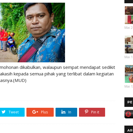
Mai 2
Mai 1
 permohonan dikabulkan, walaupun sempat mendapat sedikit
akasih kepada semua pihak yang terlibat dalam kegiatan
gkasnya.(MUD)
Mai 1
PE
Tweet
Plus
In
Pin it
AR