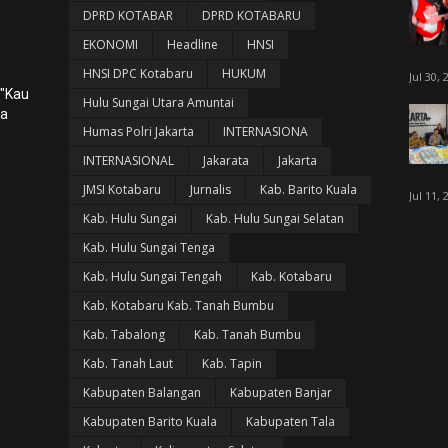
DPRD KOTABAR
DPRD KOTABARU
EKONOMI
Headline
HNSI
HNSI DPC Kotabaru
HUKUM
Jul 30, 
 "Kau
Hulu Sungai Utara Amuntai
ka
Humas Polri Jakarta
INTERNASIONA
INTERNASIONAL
Jakarata
Jakarta
JMSI Kotabaru
Jurnalis
Kab. Barito Kuala
Jul 11, 
Kab. Hulu Sungai
Kab. Hulu Sungai Selatan
Kab. Hulu Sungai Tenga
Kab. Hulu Sungai Tengah
Kab. Kotabaru
Kab. Kotabaru Kab. Tanah Bumbu
Kab. Tabalong
Kab. Tanah Bumbu
Kab. Tanah Laut
Kab. Tapin
Kabupaten Balangan
Kabupaten Banjar
Kabupaten Barito Kuala
Kabupaten Tala