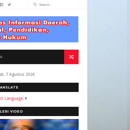
TA
at, 7 Agustus 2026
 Alamat Redaksi Jl. Berangas KM. 2.5 N
ANSLATE
ect Language
▼
LERI VIDEO