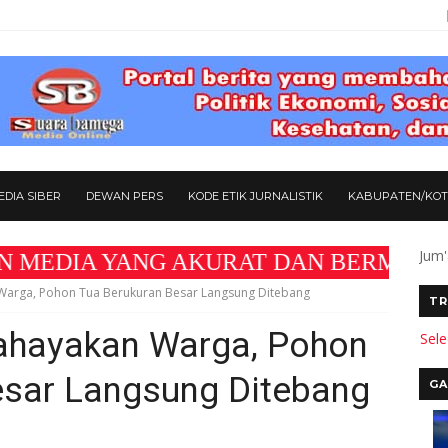
DIA SIBER
DEWAN PERS
KODE ETIK JURNALISTIK
KABUPATEN/KO
Jum'
KURAT DAN BERMANFAAT BAGI MASYARAKAT "
rga, Pohon Tua Berukuran Besar Langsung Ditebang
TR
hayakan Warga, Pohon
Sel
esar Langsung Ditebang
GA