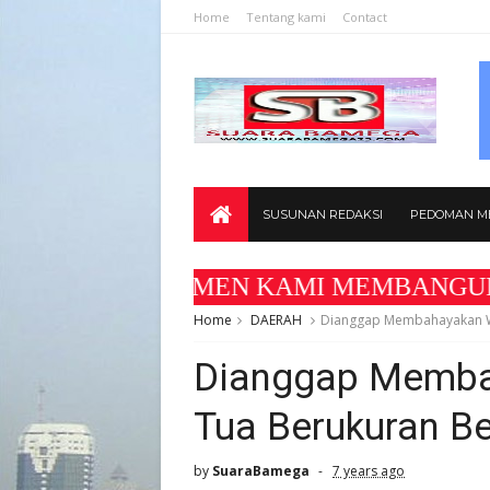
Home
Tentang kami
Contact
SUSUNAN REDAKSI
PEDOMAN ME
 " KOMITMEN KAMI MEMBANGUN MEDIA YANG A
Home
DAERAH
Dianggap Membahayakan Wa
Dianggap Memba
Tua Berukuran B
by
SuaraBamega
7 years ago