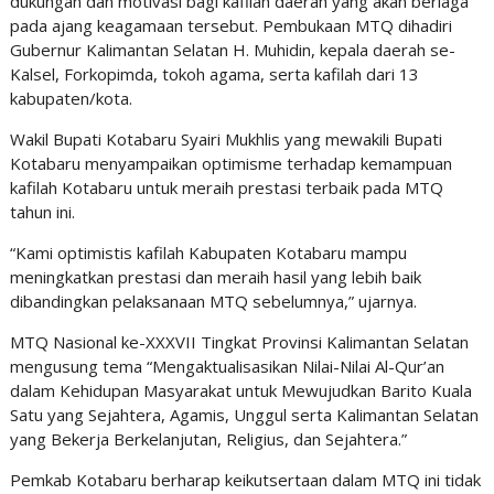
dukungan dan motivasi bagi kafilah daerah yang akan berlaga
pada ajang keagamaan tersebut. Pembukaan MTQ dihadiri
Gubernur Kalimantan Selatan H. Muhidin, kepala daerah se-
Kalsel, Forkopimda, tokoh agama, serta kafilah dari 13
kabupaten/kota.
Wakil Bupati Kotabaru Syairi Mukhlis yang mewakili Bupati
Kotabaru menyampaikan optimisme terhadap kemampuan
kafilah Kotabaru untuk meraih prestasi terbaik pada MTQ
tahun ini.
“Kami optimistis kafilah Kabupaten Kotabaru mampu
meningkatkan prestasi dan meraih hasil yang lebih baik
dibandingkan pelaksanaan MTQ sebelumnya,” ujarnya.
MTQ Nasional ke-XXXVII Tingkat Provinsi Kalimantan Selatan
mengusung tema “Mengaktualisasikan Nilai-Nilai Al-Qur’an
dalam Kehidupan Masyarakat untuk Mewujudkan Barito Kuala
Satu yang Sejahtera, Agamis, Unggul serta Kalimantan Selatan
yang Bekerja Berkelanjutan, Religius, dan Sejahtera.”
Pemkab Kotabaru berharap keikutsertaan dalam MTQ ini tidak