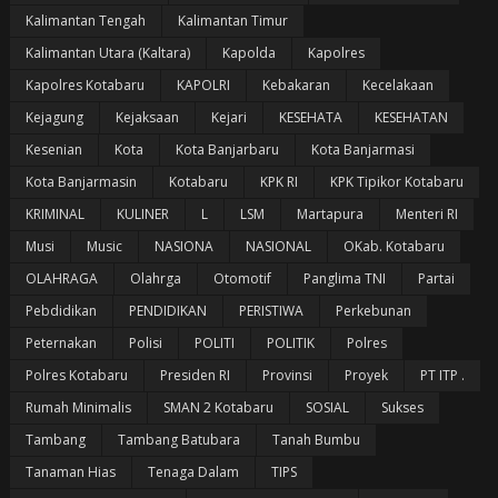
Kalimantan Tengah
Kalimantan Timur
Kalimantan Utara (Kaltara)
Kapolda
Kapolres
Kapolres Kotabaru
KAPOLRI
Kebakaran
Kecelakaan
Kejagung
Kejaksaan
Kejari
KESEHATA
KESEHATAN
Kesenian
Kota
Kota Banjarbaru
Kota Banjarmasi
Kota Banjarmasin
Kotabaru
KPK RI
KPK Tipikor Kotabaru
KRIMINAL
KULINER
L
LSM
Martapura
Menteri RI
Musi
Music
NASIONA
NASIONAL
OKab. Kotabaru
OLAHRAGA
Olahrga
Otomotif
Panglima TNI
Partai
Pebdidikan
PENDIDIKAN
PERISTIWA
Perkebunan
Peternakan
Polisi
POLITI
POLITIK
Polres
Polres Kotabaru
Presiden RI
Provinsi
Proyek
PT ITP .
Rumah Minimalis
SMAN 2 Kotabaru
SOSIAL
Sukses
Tambang
Tambang Batubara
Tanah Bumbu
Tanaman Hias
Tenaga Dalam
TIPS