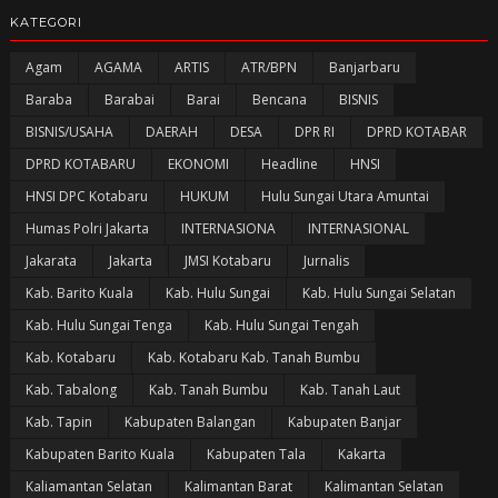
KATEGORI
Agam
AGAMA
ARTIS
ATR/BPN
Banjarbaru
Baraba
Barabai
Barai
Bencana
BISNIS
BISNIS/USAHA
DAERAH
DESA
DPR RI
DPRD KOTABAR
DPRD KOTABARU
EKONOMI
Headline
HNSI
HNSI DPC Kotabaru
HUKUM
Hulu Sungai Utara Amuntai
Humas Polri Jakarta
INTERNASIONA
INTERNASIONAL
Jakarata
Jakarta
JMSI Kotabaru
Jurnalis
Kab. Barito Kuala
Kab. Hulu Sungai
Kab. Hulu Sungai Selatan
Kab. Hulu Sungai Tenga
Kab. Hulu Sungai Tengah
Kab. Kotabaru
Kab. Kotabaru Kab. Tanah Bumbu
Kab. Tabalong
Kab. Tanah Bumbu
Kab. Tanah Laut
Kab. Tapin
Kabupaten Balangan
Kabupaten Banjar
Kabupaten Barito Kuala
Kabupaten Tala
Kakarta
Kaliamantan Selatan
Kalimantan Barat
Kalimantan Selatan