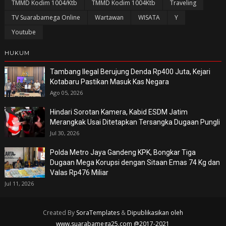
TMMD Kodim 1004/Ktb
TMMD Kodim 1004Ktb
Traveling
TV Suarabamega Online
Wartawan
WISATA
Y
Youtube
HUKUM
Tambang Ilegal Berujung Denda Rp400 Juta, Kejari
Kotabaru Pastikan Masuk Kas Negara
Ago 05, 2026
Hindari Sorotan Kamera, Kabid ESDM Jatim
Merangkak Usai Ditetapkan Tersangka Dugaan Pungli
Jul 30, 2026
Polda Metro Jaya Gandeng KPK, Bongkar Tiga
Dugaan Mega Korupsi dengan Sitaan Emas 74 Kg dan
Valas Rp476 Miliar
Jul 11, 2026
Created By
SoraTemplates
&
Dipublikasikan oleh
www.suarabamega25.com @2017-2021