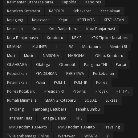
Kalimantan Utara (Kaltara)
Kapolda
Kapolres
Kapolres Kotabaru
KAPOLRI
Kebakaran
Kecelakaan
Kejagung
Kejaksaan
Kejari
KESEHATA
KESEHATAN
Kesenian
Kota
Kota Banjarbaru
Kota Banjarmasi
Kota Banjarmasin
Kotabaru
KPK RI
KPK Tipikor Kotabaru
KRIMINAL
KULINER
L
LSM
Martapura
Menteri RI
Musi
Music
NASIONA
NASIONAL
OKab. Kotabaru
OLAHRAGA
Olahrga
Otomotif
Panglima TNI
Partai
Pebdidikan
PENDIDIKAN
PERISTIWA
Perkebunan
Peternakan
Polisi
POLITI
POLITIK
Polres
Polres Kotabaru
Presiden RI
Provinsi
Proyek
PT ITP .
Rumah Minimalis
SMAN 2 Kotabaru
SOSIAL
Sukses
Tambang
Tambang Batubara
Tanah Bumbu
Tanaman Hias
Tenaga Dalam
TIPS
TMMD Kodim 1004/Ktb
TMMD Kodim 1004Ktb
Traveling
TV Suarabamega Online
Wartawan
WISATA
Y