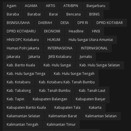
Agam
AGAMA
ARTIS
ATR/BPN
Banjarbaru
Baraba
Barabai
Barai
Bencana
BISNIS
BISNIS/USAHA
DAERAH
DESA
DPR RI
DPRD KOTABAR
DPRD KOTABARU
EKONOMI
Headline
HNSI
HNSI DPC Kotabaru
HUKUM
Hulu Sungai Utara Amuntai
Humas Polri Jakarta
INTERNASIONA
INTERNASIONAL
Jakarata
Jakarta
JMSI Kotabaru
Jurnalis
Kab. Barito Kuala
Kab. Hulu Sungai
Kab. Hulu Sungai Selatan
Kab. Hulu Sungai Tenga
Kab. Hulu Sungai Tengah
Kab. Kotabaru
Kab. Kotabaru Kab. Tanah Bumbu
Kab. Tabalong
Kab. Tanah Bumbu
Kab. Tanah Laut
Kab. Tapin
Kabupaten Balangan
Kabupaten Banjar
Kabupaten Barito Kuala
Kabupaten Tala
Kakarta
Kaliamantan Selatan
Kalimantan Barat
Kalimantan Selatan
Kalimantan Tengah
Kalimantan Timur