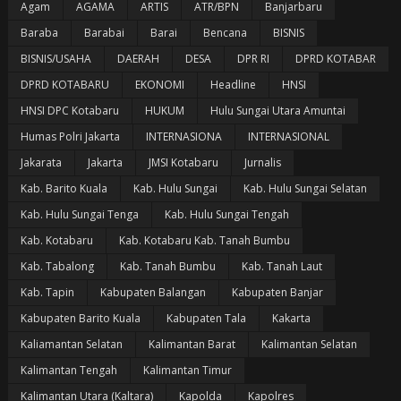
Agam
AGAMA
ARTIS
ATR/BPN
Banjarbaru
Baraba
Barabai
Barai
Bencana
BISNIS
BISNIS/USAHA
DAERAH
DESA
DPR RI
DPRD KOTABAR
DPRD KOTABARU
EKONOMI
Headline
HNSI
HNSI DPC Kotabaru
HUKUM
Hulu Sungai Utara Amuntai
Humas Polri Jakarta
INTERNASIONA
INTERNASIONAL
Jakarata
Jakarta
JMSI Kotabaru
Jurnalis
Kab. Barito Kuala
Kab. Hulu Sungai
Kab. Hulu Sungai Selatan
Kab. Hulu Sungai Tenga
Kab. Hulu Sungai Tengah
Kab. Kotabaru
Kab. Kotabaru Kab. Tanah Bumbu
Kab. Tabalong
Kab. Tanah Bumbu
Kab. Tanah Laut
Kab. Tapin
Kabupaten Balangan
Kabupaten Banjar
Kabupaten Barito Kuala
Kabupaten Tala
Kakarta
Kaliamantan Selatan
Kalimantan Barat
Kalimantan Selatan
Kalimantan Tengah
Kalimantan Timur
Kalimantan Utara (Kaltara)
Kapolda
Kapolres