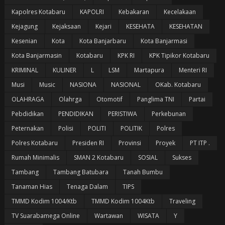
Kapolres Kotabaru
KAPOLRI
Kebakaran
Kecelakaan
Kejagung
Kejaksaan
Kejari
KESEHATA
KESEHATAN
Kesenian
Kota
Kota Banjarbaru
Kota Banjarmasi
Kota Banjarmasin
Kotabaru
KPK RI
KPK Tipikor Kotabaru
KRIMINAL
KULINER
L
LSM
Martapura
Menteri RI
Musi
Music
NASIONA
NASIONAL
OKab. Kotabaru
OLAHRAGA
Olahrga
Otomotif
Panglima TNI
Partai
Pebdidikan
PENDIDIKAN
PERISTIWA
Perkebunan
Peternakan
Polisi
POLITI
POLITIK
Polres
Polres Kotabaru
Presiden RI
Provinsi
Proyek
PT ITP .
Rumah Minimalis
SMAN 2 Kotabaru
SOSIAL
Sukses
Tambang
Tambang Batubara
Tanah Bumbu
Tanaman Hias
Tenaga Dalam
TIPS
TMMD Kodim 1004/Ktb
TMMD Kodim 1004Ktb
Traveling
TV Suarabamega Online
Wartawan
WISATA
Y