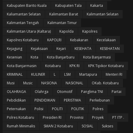
Kabupaten Barito Kuala
Kabupaten Tala
Kakarta
Kaliamantan Selatan
Kalimantan Barat
Kalimantan Selatan
Kalimantan Tengah
Kalimantan Timur
Kalimantan Utara (Kaltara)
Kapolda
Kapolres
Kapolres Kotabaru
KAPOLRI
Kebakaran
Kecelakaan
Kejagung
Kejaksaan
Kejari
KESEHATA
KESEHATAN
Kesenian
Kota
Kota Banjarbaru
Kota Banjarmasi
Kota Banjarmasin
Kotabaru
KPK RI
KPK Tipikor Kotabaru
KRIMINAL
KULINER
L
LSM
Martapura
Menteri RI
Musi
Music
NASIONA
NASIONAL
OKab. Kotabaru
OLAHRAGA
Olahrga
Otomotif
Panglima TNI
Partai
Pebdidikan
PENDIDIKAN
PERISTIWA
Perkebunan
Peternakan
Polisi
POLITI
POLITIK
Polres
Polres Kotabaru
Presiden RI
Provinsi
Proyek
PT ITP .
Rumah Minimalis
SMAN 2 Kotabaru
SOSIAL
Sukses