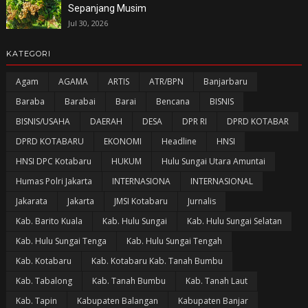
Sepanjang Musim
Jul 30, 2026
KATEGORI
Agam
AGAMA
ARTIS
ATR/BPN
Banjarbaru
Baraba
Barabai
Barai
Bencana
BISNIS
BISNIS/USAHA
DAERAH
DESA
DPR RI
DPRD KOTABAR
DPRD KOTABARU
EKONOMI
Headline
HNSI
HNSI DPC Kotabaru
HUKUM
Hulu Sungai Utara Amuntai
Humas Polri Jakarta
INTERNASIONA
INTERNASIONAL
Jakarata
Jakarta
JMSI Kotabaru
Jurnalis
Kab. Barito Kuala
Kab. Hulu Sungai
Kab. Hulu Sungai Selatan
Kab. Hulu Sungai Tenga
Kab. Hulu Sungai Tengah
Kab. Kotabaru
Kab. Kotabaru Kab. Tanah Bumbu
Kab. Tabalong
Kab. Tanah Bumbu
Kab. Tanah Laut
Kab. Tapin
Kabupaten Balangan
Kabupaten Banjar