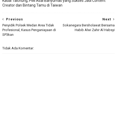
Kadal Taichung, PMI Asal Banyumas yang Sukses Jadi Content
Creator dan Bintang Tamu di Taiwan
Previous
Next
Penyidik Polsek Medan Area Tidak
Sokanegara Bersholawat Bersama
Profesional, Kasus Penganiayaan di
Habib Alwi Zahir Al Habsyi
SP3kan
Tidak Ada Komentar: