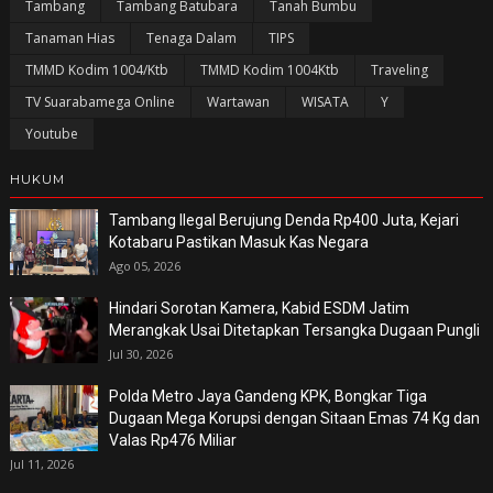
Tambang
Tambang Batubara
Tanah Bumbu
Tanaman Hias
Tenaga Dalam
TIPS
TMMD Kodim 1004/Ktb
TMMD Kodim 1004Ktb
Traveling
TV Suarabamega Online
Wartawan
WISATA
Y
Youtube
HUKUM
Tambang Ilegal Berujung Denda Rp400 Juta, Kejari
Kotabaru Pastikan Masuk Kas Negara
Ago 05, 2026
Hindari Sorotan Kamera, Kabid ESDM Jatim
Merangkak Usai Ditetapkan Tersangka Dugaan Pungli
Jul 30, 2026
Polda Metro Jaya Gandeng KPK, Bongkar Tiga
Dugaan Mega Korupsi dengan Sitaan Emas 74 Kg dan
Valas Rp476 Miliar
Jul 11, 2026