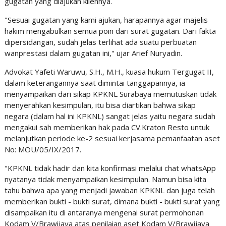
gugatan yang diajukan kliennya.
"Sesuai gugatan yang kami ajukan, harapannya agar majelis
hakim mengabulkan semua poin dari surat gugatan. Dari fakta
dipersidangan, sudah jelas terlihat ada suatu perbuatan
wanprestasi dalam gugatan ini," ujar Arief Nuryadin.
Advokat Yafeti Waruwu, S.H., M.H., kuasa hukum Tergugat II,
dalam keterangannya saat dimintai tanggapannya, ia
menyampaikan dari sikap KPKNL Surabaya memutuskan tidak
menyerahkan kesimpulan, itu bisa diartikan bahwa sikap
negara (dalam hal ini KPKNL) sangat jelas yaitu negara sudah
mengakui sah memberikan hak pada CV.Kraton Resto untuk
melanjutkan periode ke-2 sesuai kerjasama pemanfaatan aset
No: MOU/05/IX/2017.
"KPKNL tidak hadir dan kita konfirmasi melalui chat whatsApp
nyatanya tidak menyampaikan kesimpulan. Namun bisa kita
tahu bahwa apa yang menjadi jawaban KPKNL dan juga telah
memberikan bukti - bukti surat, dimana bukti - bukti surat yang
disampaikan itu di antaranya mengenai surat permohonan
Kodam V/Brawijaya atas penilaian aset Kodam V/Brawijaya