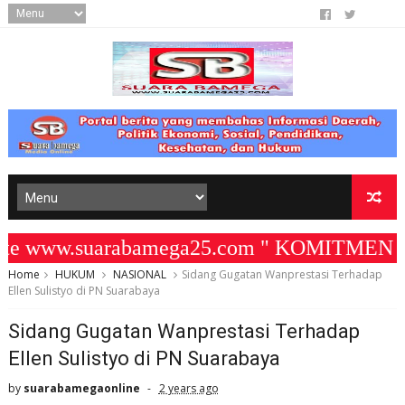
ww.suarabamega25.com " KOMITMEN KAMI M
Home
HUKUM
NASIONAL
Sidang Gugatan Wanprestasi Terhadap
Ellen Sulistyo di PN Suarabaya
Sidang Gugatan Wanprestasi Terhadap
Ellen Sulistyo di PN Suarabaya
by
suarabamegaonline
2 years ago