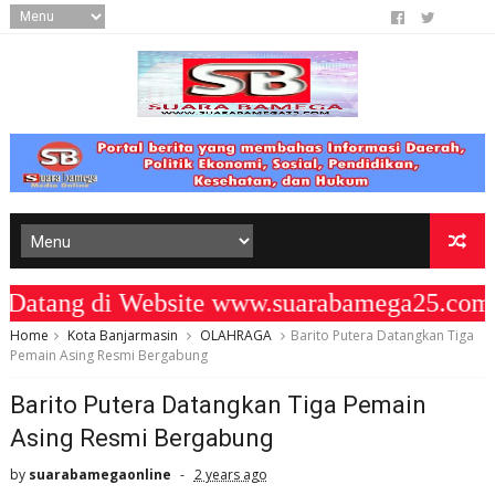
ang di Website www.suarabamega25.com "
Home
Kota Banjarmasin
OLAHRAGA
Barito Putera Datangkan Tiga
Pemain Asing Resmi Bergabung
Barito Putera Datangkan Tiga Pemain
Asing Resmi Bergabung
by
suarabamegaonline
2 years ago