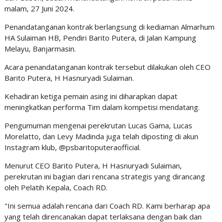
malam, 27 Juni 2024.
Penandatanganan kontrak berlangsung di kediaman Almarhum
HA Sulaiman HB, Pendiri Barito Putera, di Jalan Kampung
Melayu, Banjarmasin.
Acara penandatanganan kontrak tersebut dilakukan oleh CEO
Barito Putera, H Hasnuryadi Sulaiman.
Kehadiran ketiga pemain asing ini diharapkan dapat
meningkatkan performa Tim dalam kompetisi mendatang.
Pengumuman mengenai perekrutan Lucas Gama, Lucas
Morelatto, dan Levy Madinda juga telah diposting di akun
Instagram klub, @psbaritoputeraofficial.
Menurut CEO Barito Putera, H Hasnuryadi Sulaiman,
perekrutan ini bagian dari rencana strategis yang dirancang
oleh Pelatih Kepala, Coach RD.
"Ini semua adalah rencana dari Coach RD. Kami berharap apa
yang telah direncanakan dapat terlaksana dengan baik dan