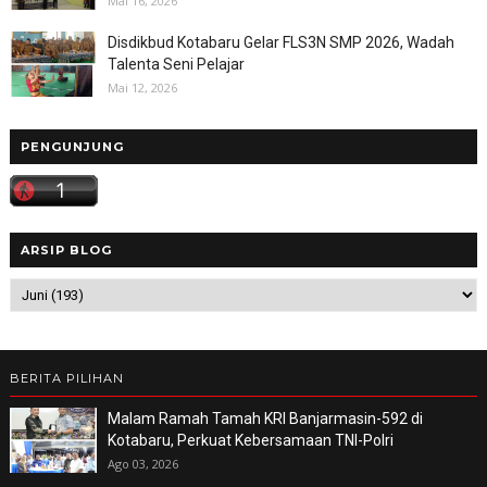
Mai 16, 2026
Disdikbud Kotabaru Gelar FLS3N SMP 2026, Wadah
Talenta Seni Pelajar
Mai 12, 2026
PENGUNJUNG
ARSIP BLOG
BERITA PILIHAN
Malam Ramah Tamah KRI Banjarmasin-592 di
Kotabaru, Perkuat Kebersamaan TNI-Polri
Ago 03, 2026