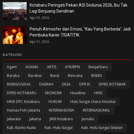
Kotabaru Peringati Pekan ASI Sedunia 2026, Ibu Tak
Lagi Berjuang Sendirian
Ago 03, 2026
Penuh Atmosfer dan Emosi, "Kau Yang Berbeda" Jadi
Pembuka Karier TIGATITIK
Ago 01, 2026
KATEGORI
Agam
AGAMA
ARTIS
ATR/BPN
Banjarbaru
Baraba
Barabai
Barai
Bencana
BISNIS
BISNIS/USAHA
DAERAH
DESA
DPR RI
DPRD KOTABAR
DPRD KOTABARU
EKONOMI
Headline
HNSI
HNSI DPC Kotabaru
HUKUM
Hulu Sungai Utara Amuntai
Humas Polri Jakarta
INTERNASIONA
INTERNASIONAL
Jakarata
Jakarta
JMSI Kotabaru
Jurnalis
Kab. Barito Kuala
Kab. Hulu Sungai
Kab. Hulu Sungai Selatan