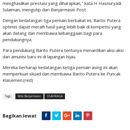
menghasilkan prestasi yang diharapkan," kata H Hasnuryadi
Sulaiman, mengutip dari Banjarmasin Post.
Dengan kedatangan tiga pemain berbakat ini, Barito Putera
optimis dapat meraih hasil yang lebih baik di kompetisi yang
akan datang dan membawa kebanggaan bagi para
pendukungnya.
Para pendukung Barito Putera tentunya menantikan aksi-aksi
dari amunisi baru ini di lapangan hijau.
Mereka berharap kedatangan ketiga pemain asing ini akan
memperkuat skuad dan membawa Barito Putera ke Puncak
Klasemen.(red)
Tags :
Kota Banjarmasin
OLAHRAGA
Bagikan lewat