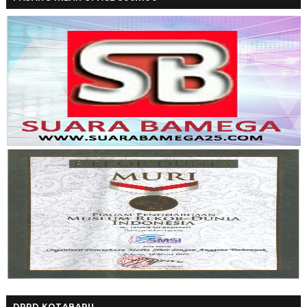
DPRD KOTABARU