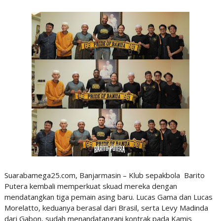
Suarabamega25.com, Banjarmasin – Klub sepakbola Barito
Putera kembali memperkuat skuad mereka dengan
mendatangkan tiga pemain asing baru. Lucas Gama dan Lucas
Morelatto, keduanya berasal dari Brasil, serta Levy Madinda
dari Gabon, sudah menandatangani kontrak pada Kamis