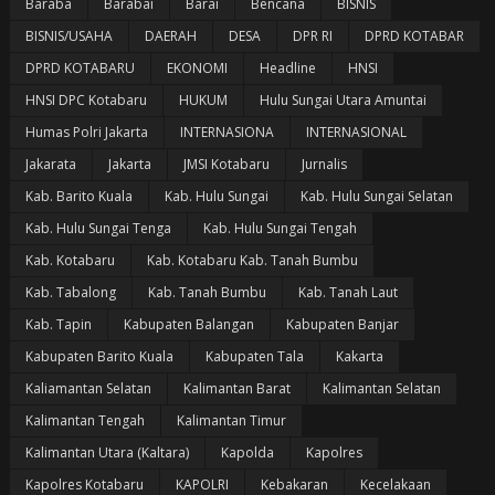
Baraba
Barabai
Barai
Bencana
BISNIS
BISNIS/USAHA
DAERAH
DESA
DPR RI
DPRD KOTABAR
DPRD KOTABARU
EKONOMI
Headline
HNSI
HNSI DPC Kotabaru
HUKUM
Hulu Sungai Utara Amuntai
Humas Polri Jakarta
INTERNASIONA
INTERNASIONAL
Jakarata
Jakarta
JMSI Kotabaru
Jurnalis
Kab. Barito Kuala
Kab. Hulu Sungai
Kab. Hulu Sungai Selatan
Kab. Hulu Sungai Tenga
Kab. Hulu Sungai Tengah
Kab. Kotabaru
Kab. Kotabaru Kab. Tanah Bumbu
Kab. Tabalong
Kab. Tanah Bumbu
Kab. Tanah Laut
Kab. Tapin
Kabupaten Balangan
Kabupaten Banjar
Kabupaten Barito Kuala
Kabupaten Tala
Kakarta
Kaliamantan Selatan
Kalimantan Barat
Kalimantan Selatan
Kalimantan Tengah
Kalimantan Timur
Kalimantan Utara (Kaltara)
Kapolda
Kapolres
Kapolres Kotabaru
KAPOLRI
Kebakaran
Kecelakaan