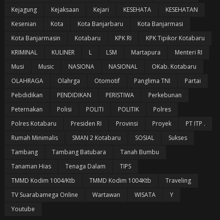
Kejagung
Kejaksaan
Kejari
KESEHATA
KESEHATAN
Kesenian
Kota
Kota Banjarbaru
Kota Banjarmasi
Kota Banjarmasin
Kotabaru
KPK RI
KPK Tipikor Kotabaru
KRIMINAL
KULINER
L
LSM
Martapura
Menteri RI
Musi
Music
NASIONA
NASIONAL
OKab. Kotabaru
OLAHRAGA
Olahrga
Otomotif
Panglima TNI
Partai
Pebdidikan
PENDIDIKAN
PERISTIWA
Perkebunan
Peternakan
Polisi
POLITI
POLITIK
Polres
Polres Kotabaru
Presiden RI
Provinsi
Proyek
PT ITP .
Rumah Minimalis
SMAN 2 Kotabaru
SOSIAL
Sukses
Tambang
Tambang Batubara
Tanah Bumbu
Tanaman Hias
Tenaga Dalam
TIPS
TMMD Kodim 1004/Ktb
TMMD Kodim 1004Ktb
Traveling
TV Suarabamega Online
Wartawan
WISATA
Y
Youtube