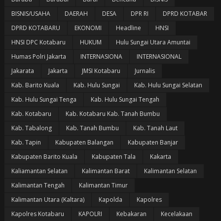
BISNIS/USAHA
DAERAH
DESA
DPR RI
DPRD KOTABAR
DPRD KOTABARU
EKONOMI
Headline
HNSI
HNSI DPC Kotabaru
HUKUM
Hulu Sungai Utara Amuntai
Humas Polri Jakarta
INTERNASIONA
INTERNASIONAL
Jakarata
Jakarta
JMSI Kotabaru
Jurnalis
Kab. Barito Kuala
Kab. Hulu Sungai
Kab. Hulu Sungai Selatan
Kab. Hulu Sungai Tenga
Kab. Hulu Sungai Tengah
Kab. Kotabaru
Kab. Kotabaru Kab. Tanah Bumbu
Kab. Tabalong
Kab. Tanah Bumbu
Kab. Tanah Laut
Kab. Tapin
Kabupaten Balangan
Kabupaten Banjar
Kabupaten Barito Kuala
Kabupaten Tala
Kakarta
Kaliamantan Selatan
Kalimantan Barat
Kalimantan Selatan
Kalimantan Tengah
Kalimantan Timur
Kalimantan Utara (Kaltara)
Kapolda
Kapolres
Kapolres Kotabaru
KAPOLRI
Kebakaran
Kecelakaan