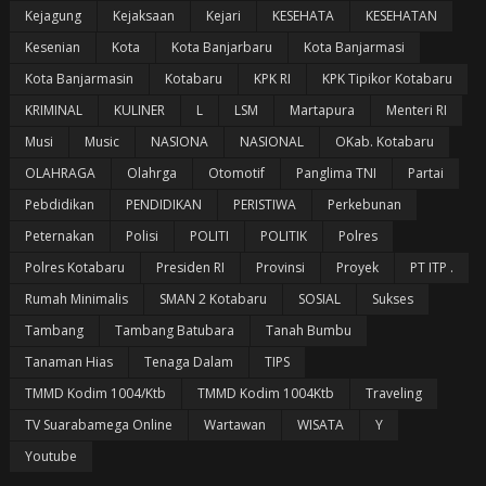
Kejagung
Kejaksaan
Kejari
KESEHATA
KESEHATAN
Kesenian
Kota
Kota Banjarbaru
Kota Banjarmasi
Kota Banjarmasin
Kotabaru
KPK RI
KPK Tipikor Kotabaru
KRIMINAL
KULINER
L
LSM
Martapura
Menteri RI
Musi
Music
NASIONA
NASIONAL
OKab. Kotabaru
OLAHRAGA
Olahrga
Otomotif
Panglima TNI
Partai
Pebdidikan
PENDIDIKAN
PERISTIWA
Perkebunan
Peternakan
Polisi
POLITI
POLITIK
Polres
Polres Kotabaru
Presiden RI
Provinsi
Proyek
PT ITP .
Rumah Minimalis
SMAN 2 Kotabaru
SOSIAL
Sukses
Tambang
Tambang Batubara
Tanah Bumbu
Tanaman Hias
Tenaga Dalam
TIPS
TMMD Kodim 1004/Ktb
TMMD Kodim 1004Ktb
Traveling
TV Suarabamega Online
Wartawan
WISATA
Y
Youtube