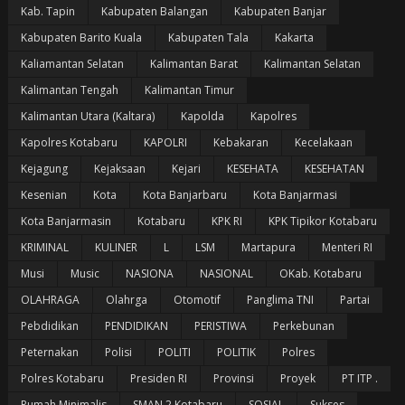
Kab. Tapin
Kabupaten Balangan
Kabupaten Banjar
Kabupaten Barito Kuala
Kabupaten Tala
Kakarta
Kaliamantan Selatan
Kalimantan Barat
Kalimantan Selatan
Kalimantan Tengah
Kalimantan Timur
Kalimantan Utara (Kaltara)
Kapolda
Kapolres
Kapolres Kotabaru
KAPOLRI
Kebakaran
Kecelakaan
Kejagung
Kejaksaan
Kejari
KESEHATA
KESEHATAN
Kesenian
Kota
Kota Banjarbaru
Kota Banjarmasi
Kota Banjarmasin
Kotabaru
KPK RI
KPK Tipikor Kotabaru
KRIMINAL
KULINER
L
LSM
Martapura
Menteri RI
Musi
Music
NASIONA
NASIONAL
OKab. Kotabaru
OLAHRAGA
Olahrga
Otomotif
Panglima TNI
Partai
Pebdidikan
PENDIDIKAN
PERISTIWA
Perkebunan
Peternakan
Polisi
POLITI
POLITIK
Polres
Polres Kotabaru
Presiden RI
Provinsi
Proyek
PT ITP .
Rumah Minimalis
SMAN 2 Kotabaru
SOSIAL
Sukses