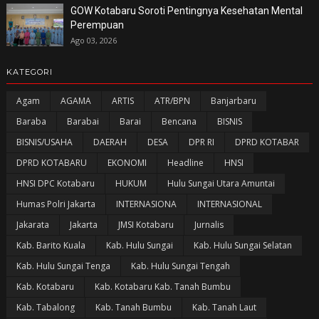
GOW Kotabaru Soroti Pentingnya Kesehatan Mental
Perempuan
Ago 03, 2026
KATEGORI
Agam
AGAMA
ARTIS
ATR/BPN
Banjarbaru
Baraba
Barabai
Barai
Bencana
BISNIS
BISNIS/USAHA
DAERAH
DESA
DPR RI
DPRD KOTABAR
DPRD KOTABARU
EKONOMI
Headline
HNSI
HNSI DPC Kotabaru
HUKUM
Hulu Sungai Utara Amuntai
Humas Polri Jakarta
INTERNASIONA
INTERNASIONAL
Jakarata
Jakarta
JMSI Kotabaru
Jurnalis
Kab. Barito Kuala
Kab. Hulu Sungai
Kab. Hulu Sungai Selatan
Kab. Hulu Sungai Tenga
Kab. Hulu Sungai Tengah
Kab. Kotabaru
Kab. Kotabaru Kab. Tanah Bumbu
Kab. Tabalong
Kab. Tanah Bumbu
Kab. Tanah Laut