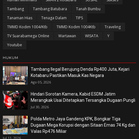
Tambang
Tambang Batubara
Tanah Bumbu
Tanaman Hias
Tenaga Dalam
TIPS
TMMD Kodim 1004/Ktb
TMMD Kodim 1004Ktb
Traveling
TV Suarabamega Online
Wartawan
WISATA
Y
Youtube
HUKUM
Tambang Ilegal Berujung Denda Rp400 Juta, Kejari
Kotabaru Pastikan Masuk Kas Negara
Ago 05, 2026
Hindari Sorotan Kamera, Kabid ESDM Jatim
Merangkak Usai Ditetapkan Tersangka Dugaan Pungli
Jul 30, 2026
Polda Metro Jaya Gandeng KPK, Bongkar Tiga
Dugaan Mega Korupsi dengan Sitaan Emas 74 Kg dan
Valas Rp476 Miliar
Jul 11, 2026