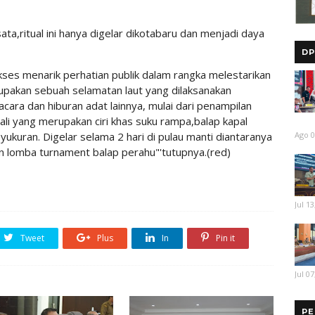
ata,ritual ini hanya digelar dikotabaru dan menjadi daya
DP
ukses menarik perhatian publik dalam rangka melestarikan
erupakan sebuah selamatan laut yang dilaksanakan
cara dan hiburan adat lainnya, mulai dari penampilan
tali yang merupakan ciri khas suku rampa,balap kapal
Ago 0
syukuran. Digelar selama 2 hari di pulau manti diantaranya
an lomba turnament balap perahu"'tutupnya.(red)
Jul 13
Tweet
Plus
In
Pin it
Jul 07
PE