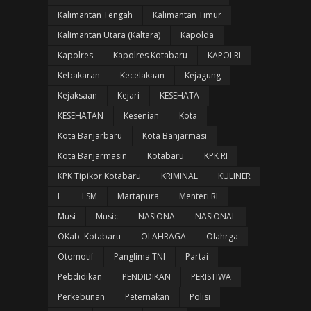
Kalimantan Tengah
Kalimantan Timur
Kalimantan Utara (Kaltara)
Kapolda
Kapolres
Kapolres Kotabaru
KAPOLRI
Kebakaran
Kecelakaan
Kejagung
Kejaksaan
Kejari
KESEHATA
KESEHATAN
Kesenian
Kota
Kota Banjarbaru
Kota Banjarmasi
Kota Banjarmasin
Kotabaru
KPK RI
KPK Tipikor Kotabaru
KRIMINAL
KULINER
L
LSM
Martapura
Menteri RI
Musi
Music
NASIONA
NASIONAL
OKab. Kotabaru
OLAHRAGA
Olahrga
Otomotif
Panglima TNI
Partai
Pebdidikan
PENDIDIKAN
PERISTIWA
Perkebunan
Peternakan
Polisi