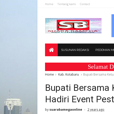
Home
Tentang kami
Contact
SUSUNAN REDAKSI
PEDOMAN ME
Selamat Datang
Home
Kab. Kotabaru
Bupati Bersama Ketua
Bupati Bersama 
Hadiri Event Pes
by
suarabamegaonline
2 years ago