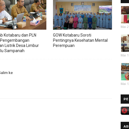
Mai 2
b Kotabaru dan PLN
GOW Kotabaru Soroti
 Pengembangan
Pentingnya Kesehatan Mental
an Listrik Desa Limbur
Perempuan
ulu Sampanah
Mai 1
Salim ke
Mai 1
PE
AR