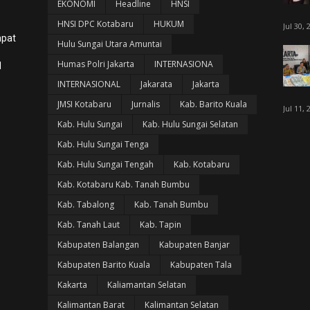
EKONOMI
Headline
HNSI
HNSI DPC Kotabaru
HUKUM
Jul 30, 
apat
Hulu Sungai Utara Amuntai
Humas Polri Jakarta
INTERNASIONA
l
INTERNASIONAL
Jakarata
Jakarta
JMSI Kotabaru
Jurnalis
Kab. Barito Kuala
Jul 11, 
Kab. Hulu Sungai
Kab. Hulu Sungai Selatan
Kab. Hulu Sungai Tenga
Kab. Hulu Sungai Tengah
Kab. Kotabaru
Kab. Kotabaru Kab. Tanah Bumbu
Kab. Tabalong
Kab. Tanah Bumbu
Kab. Tanah Laut
Kab. Tapin
Kabupaten Balangan
Kabupaten Banjar
Kabupaten Barito Kuala
Kabupaten Tala
Kakarta
Kaliamantan Selatan
Kalimantan Barat
Kalimantan Selatan