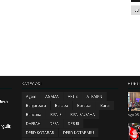
KATEGORI
HUK
Agam
AGAMA
ARTIS
ATR/BPN
Jiwa
Banjarbaru
Baraba
Barabai
Barai
Bencana
BISNIS
BISNIS/USAHA
Ago 05,
DAERAH
DESA
DPR RI
gulir,
DPRD KOTABAR
DPRD KOTABARU