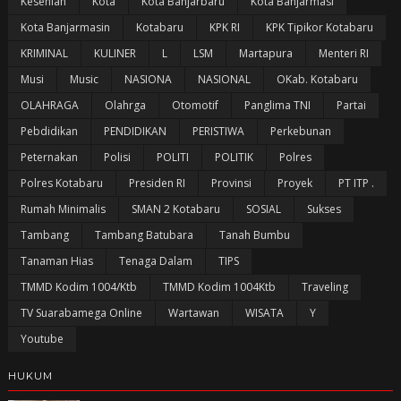
Kesenian
Kota
Kota Banjarbaru
Kota Banjarmasi
Kota Banjarmasin
Kotabaru
KPK RI
KPK Tipikor Kotabaru
KRIMINAL
KULINER
L
LSM
Martapura
Menteri RI
Musi
Music
NASIONA
NASIONAL
OKab. Kotabaru
OLAHRAGA
Olahrga
Otomotif
Panglima TNI
Partai
Pebdidikan
PENDIDIKAN
PERISTIWA
Perkebunan
Peternakan
Polisi
POLITI
POLITIK
Polres
Polres Kotabaru
Presiden RI
Provinsi
Proyek
PT ITP .
Rumah Minimalis
SMAN 2 Kotabaru
SOSIAL
Sukses
Tambang
Tambang Batubara
Tanah Bumbu
Tanaman Hias
Tenaga Dalam
TIPS
TMMD Kodim 1004/Ktb
TMMD Kodim 1004Ktb
Traveling
TV Suarabamega Online
Wartawan
WISATA
Y
Youtube
HUKUM