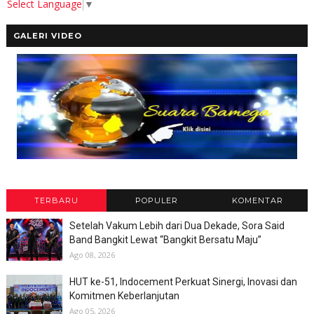
Select Language
▼
GALERI VIDEO
TERBARU
POPULER
KOMENTAR
Setelah Vakum Lebih dari Dua Dekade, Sora Said
Band Bangkit Lewat “Bangkit Bersatu Maju”
Ago 08, 2026
HUT ke-51, Indocement Perkuat Sinergi, Inovasi dan
Komitmen Keberlanjutan
Ago 05, 2026