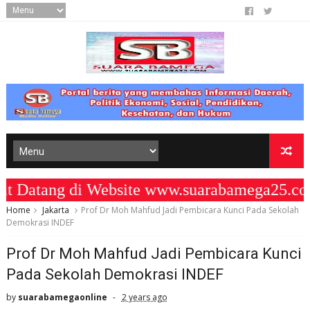
atang di Website www.suarabamega25.com
Home
Jakarta
Prof Dr Moh Mahfud Jadi Pembicara Kunci Pada Sekolah
Demokrasi INDEF
Prof Dr Moh Mahfud Jadi Pembicara Kunci
Pada Sekolah Demokrasi INDEF
by
suarabamegaonline
2 years ago