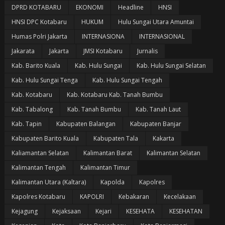
DPRD KOTABARU
EKONOMI
Headline
HNSI
HNSI DPC Kotabaru
HUKUM
Hulu Sungai Utara Amuntai
Humas Polri Jakarta
INTERNASIONA
INTERNASIONAL
Jakarata
Jakarta
JMSI Kotabaru
Jurnalis
Kab. Barito Kuala
Kab. Hulu Sungai
Kab. Hulu Sungai Selatan
Kab. Hulu Sungai Tenga
Kab. Hulu Sungai Tengah
Kab. Kotabaru
Kab. Kotabaru Kab. Tanah Bumbu
Kab. Tabalong
Kab. Tanah Bumbu
Kab. Tanah Laut
Kab. Tapin
Kabupaten Balangan
Kabupaten Banjar
Kabupaten Barito Kuala
Kabupaten Tala
Kakarta
Kaliamantan Selatan
Kalimantan Barat
Kalimantan Selatan
Kalimantan Tengah
Kalimantan Timur
Kalimantan Utara (Kaltara)
Kapolda
Kapolres
Kapolres Kotabaru
KAPOLRI
Kebakaran
Kecelakaan
Kejagung
Kejaksaan
Kejari
KESEHATA
KESEHATAN