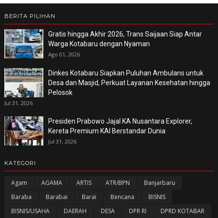
BERITA PILIHAN
Gratis hingga Akhir 2026, Trans Saijaan Siap Antar
Warga Kotabaru dengan Nyaman
Ago 01, 2026
Dinkes Kotabaru Siapkan Puluhan Ambulans untuk
Desa dan Masjid, Perkuat Layanan Kesehatan hingga
Pelosok
Jul 31, 2026
Presiden Prabowo Jajal KA Nusantara Explorer,
Kereta Premium KAI Berstandar Dunia
Jul 31, 2026
KATEGORI
Agam
AGAMA
ARTIS
ATR/BPN
Banjarbaru
Baraba
Barabai
Barai
Bencana
BISNIS
BISNIS/USAHA
DAERAH
DESA
DPR RI
DPRD KOTABAR