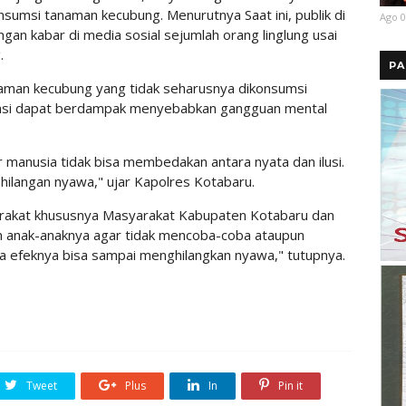
umsi tanaman kecubung. Menurutnya Saat ini, publik di
Ago 0
an kabar di media sosial sejumlah orang linglung usai
.
PA
aman kecubung yang tidak seharusnya dikonsumsi
umsi dapat berdampak menyebabkan gangguan mental
 manusia tidak bisa membedakan antara nyata dan ilusi.
hilangan nyawa," ujar Kapolres Kotabaru.
arakat khususnya Masyarakat Kabupaten Kotabaru dan
n anak-anaknya agar tidak mencoba-coba ataupun
 efeknya bisa sampai menghilangkan nyawa," tutupnya.
Tweet
Plus
In
Pin it