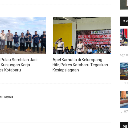
DP
Ago 0
 Pulau Sembilan Jadi
Apel Karhutla di Kelumpang
 Kunjungan Kerja
Hilir, Polres Kotabaru Tegaskan
es Kotabaru
Kesiapsiagaan
Jul 13
ce Hayau
Jul 07
PE