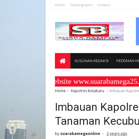
Home
Tentang kami
Contact
SUSUNAN REDAKSI
PEDOMAN ME
tang di Website www.suarabamega25.com 
Home
Kapolres Kotabaru
Imbauan Kapolr
Imbauan Kapolre
Tanaman Kecub
by
suarabamegaonline
2 years ago