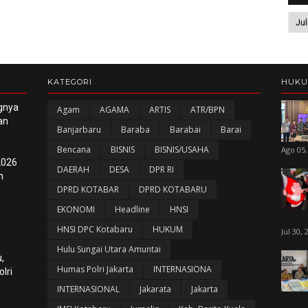
KATEGORI
HUK
gnya
Agam
AGAMA
ARTIS
ATR/BPN
an
Banjarbaru
Baraba
Barabai
Barai
Bencana
BISNIS
BISNIS/USAHA
Ago 05,
2026
DAERAH
DESA
DPR RI
n
DPRD KOTABAR
DPRD KOTABARU
EKONOMI
Headline
HNSI
HNSI DPC Kotabaru
HUKUM
Jul 30, 
Hulu Sungai Utara Amuntai
,
Humas Polri Jakarta
INTERNASIONA
lri
INTERNASIONAL
Jakarata
Jakarta