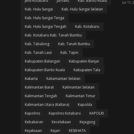
JMSI Kotabaru
Jurnalis
Kab. Barito Kuala
Jul 11, 
Kab. Hulu Sungai
Kab. Hulu Sungai Selatan
Kab. Hulu Sungai Tenga
Kab. Hulu Sungai Tengah
Kab. Kotabaru
Kab. Kotabaru Kab. Tanah Bumbu
Kab. Tabalong
Kab. Tanah Bumbu
Kab. Tanah Laut
Kab. Tapin
Kabupaten Balangan
Kabupaten Banjar
Kabupaten Barito Kuala
Kabupaten Tala
Kakarta
Kaliamantan Selatan
Kalimantan Barat
Kalimantan Selatan
Kalimantan Tengah
Kalimantan Timur
Kalimantan Utara (Kaltara)
Kapolda
Kapolres
Kapolres Kotabaru
KAPOLRI
Kebakaran
Kecelakaan
Kejagung
Kejaksaan
Kejari
KESEHATA