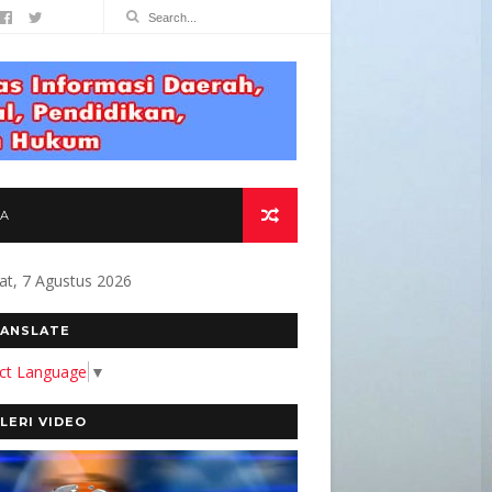
TA
at, 7 Agustus 2026
URAT DAN BERMANFAAT BAGI MASYARAKAT " 
ANSLATE
ect Language
▼
LERI VIDEO