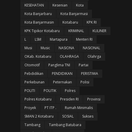
KESEHATAN
Kesenian
Kota
Kota Banjarbaru
Kota Banjarmasi
Kota Banjarmasin
Kotabaru
KPK RI
KPK Tipikor Kotabaru
KRIMINAL
KULINER
L
LSM
Martapura
Menteri RI
Musi
Music
NASIONA
NASIONAL
OKab. Kotabaru
OLAHRAGA
Olahrga
Otomotif
Panglima TNI
Partai
Pebdidikan
PENDIDIKAN
PERISTIWA
Perkebunan
Peternakan
Polisi
POLITI
POLITIK
Polres
Polres Kotabaru
Presiden RI
Provinsi
Proyek
PT ITP .
Rumah Minimalis
SMAN 2 Kotabaru
SOSIAL
Sukses
Tambang
Tambang Batubara